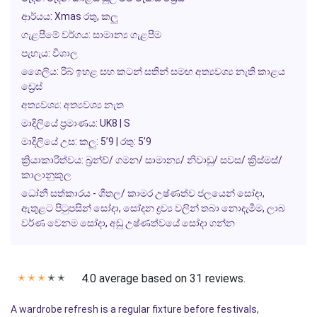
ආර්යය: Xmas රතු, කලු
ගැළපීමේ වර්ගය: සාමාන්‍ය ගැළපීම
පැහැය: විශාල
ශෛලිය: රිබ් ඉහළ සහ කටන් සතින් සමඟ අත්‍යවශ්‍ය නැති කාළය
ඩ්‍රෙස්
අත්‍යවශ්‍ය: අත්‍යවශ්‍ය නැත
මාදිලියේ ප්‍රමාණය: UK8 | S
මාදිලියේ උස: කලු: 5’9 | රතු: 5’9
ක්‍රියාකාරිත්වය: බ්‍රන්ච්/ ගමන/ සාමාන්‍ය/ නිවාඩු/ සවස/ ක්‍රිස්මස්/
කාලානුකූල
ධෝනී සත්කාරය - ශීතල/ කාමර උෂ්ණත්ව ජලයෙන් සෝදා,
ඇතුළට පිටුපසින් සෝදා, සෝදන ද්‍රව්‍ය වලින් තබා නොදැමීම, ලාබ
වර්ණ වෙනම සෝදා, අඩු උෂ්ණත්වයේ සෝදා ගන්න
4.0 average based on 31 reviews.
✭
✭
✭
✭
✭
A wardrobe refresh is a regular fixture before festivals,