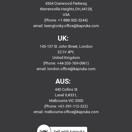
4364 Cranwood Parkway,
Warrensville Heights,OH,44128,
USA
(Phone: +1-888-502-5244)
email:
lexingtonky.office@kapruka.com
UK:
145-157 St John Street, London
EC1V 4PY,
United Kingdom
(Phone: +44-203-769-0961)
email:
london.office@kapruka.com
AUS:
440 Collins St
Level 9,#331,
Melbourne VIC 3000
(Phone: +61-391-112-322)
email:
melbourne.office@kapruka.com