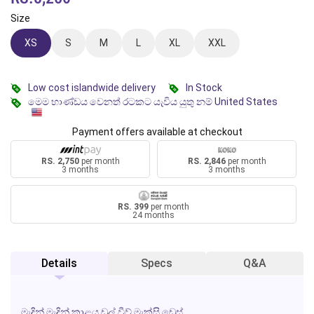
Size
XS
S
M
L
XL
XXL
Low cost islandwide delivery
In Stock
මෙම භාණ්ඩය වෙනත් රටකට යැවිය යුතු නම් United States
Payment offers available at checkout
RS. 2,750
per month
RS. 2,846
per month
3 months
3 months
RS. 399
per month
24 months
Details
Specs
Q&A
මැදින් මැදින් කාළය ඩුල් වීව් මැක්සි ඩ්‍රෙස්