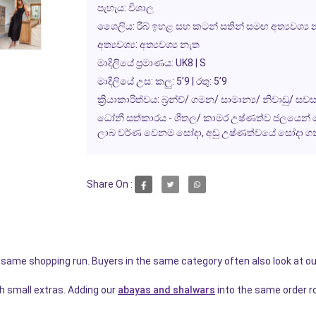
පැහැය: විශාල
ශෛලිය: රිබ් ඉහළ සහ කටන් සතින් සමඟ අත්‍යවශ්‍ය නැ
අත්‍යවශ්‍ය: අත්‍යවශ්‍ය නැත
මාදිලියේ ප්‍රමාණය: UK8 | S
මාදිලියේ උස: කලු: 5’9 | රතු: 5’9
ක්‍රියාකාරිත්වය: බ්‍රන්ච්/ ගමන/ සාමාන්‍ය/ නිවාඩු/ සවස
ධෝනී සත්කාරය - ශීතල/ කාමර උෂ්ණත්ව ජලයෙන් සෝදා
ලාබ වර්ණ වෙනම සෝදා, අඩු උෂ්ණත්වයේ සෝදා ග
Share On :
e same shopping run. Buyers in the same category often also look at o
h small extras. Adding our
abayas and shalwars
into the same order r