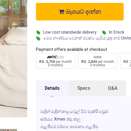
බෑගයට දාන්න
Low cost islandwide delivery
In Stock
මෙම භාණ්ඩය වෙනත් රටකට යැවිය යුතු නම් Unit
Payment offers available at checkout
RS. 2,750
per month
RS. 2,846
per month
RS. 
3 months
3 months
Details
Specs
Q&A
මැදින් මැදින් කාළය ඩුල් වීව් මැක්සි ඩ්‍රෙස්
ආර්යය: Xmas රතු, කලු
ගැළපීමේ වර්ගය: සාමාන්‍ය ගැළපීම