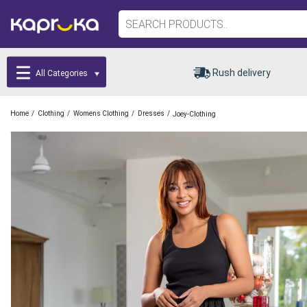
Rush delivery
All Categories
/
/
/
/
Home
Clothing
Womens Clothing
Dresses
Joey-Clothing