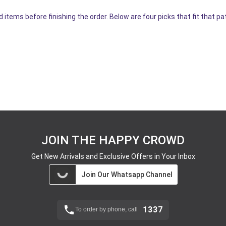
 items before finishing the order. Below are four picks that fit that pa
JOIN THE HAPPY CROWD
Get New Arrivals and Exclusive Offers in Your Inbox
Join Our Whatsapp Channel
1337
To order by phone, call