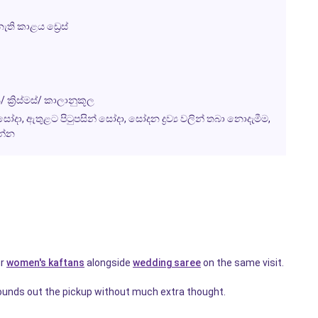
ති කාළය ඩ්‍රෙස්
/ ක්‍රිස්මස්/ කාලානුකූල
, ඇතුළට පිටුපසින් සෝදා, සෝදන ද්‍රව්‍ය වලින් තබා නොදැමීම,
න්න
ur
women's kaftans
alongside
wedding saree
on the same visit.
ounds out the pickup without much extra thought.