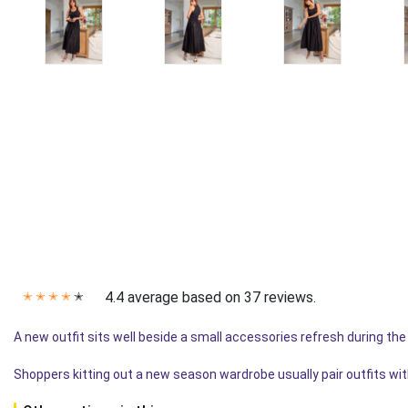
4.4 average based on 37 reviews.
✭
✭
✭
✭
✭
A new outfit sits well beside a small accessories refresh during th
Shoppers kitting out a new season wardrobe usually pair outfits wit