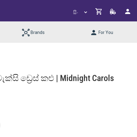
Brands
For You
මැක්සි ඩ්‍රෙස් කළු | Midnight Carols