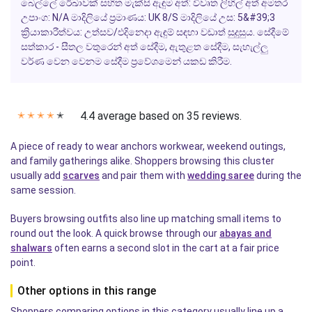
බෙල්ලේ රේඛාවක් සහිත මැක්සි ඇඳුම අත්: විවෘත ලිහිල් අත් අමතර
උපාංග: N/A මාදිලියේ ප්‍රමාණය: UK 8/S මාදිලියේ උස: 5&#39;3
ක්‍රියාකාරීත්වය: උත්සව/එදිනෙදා ඇඳුම් සඳහා වඩාත් සුදුසුය. සේදීමේ
සත්කාර - සීතල වතුරෙන් අත් සේදීම, ඇතුළත සේදීම, සැහැල්ලු
වර්ණ වෙන වෙනම සේදීම ප්‍රවේශමෙන් යකඩ කිරීම.
4.4 average based on 35 reviews.
✭
✭
✭
✭
✭
A piece of ready to wear anchors workwear, weekend outings,
and family gatherings alike. Shoppers browsing this cluster
usually add
scarves
and pair them with
wedding saree
during the
same session.
Buyers browsing outfits also line up matching small items to
round out the look. A quick browse through our
abayas and
shalwars
often earns a second slot in the cart at a fair price
point.
Other options in this range
Shoppers comparing options in this category usually line up a