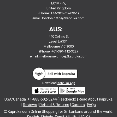
EC1V 4PY,
United Kingdom
(Phone: +44-203-769-0961)
email:
london.office@kapruka.com
AUS:
440 Collins St
Level 9,#331,
Melbourne VIC 3000
(Phone: +61-391-112-322)
email:
melbourne.office@kapruka.com
Download
Kapruka App
USA/Canada: +1-888-502-5244 (Feedback) |
Read About Kapruka
|
Reviews
|
Refund & Returns
|
Careers
|
FAQs
Kapruka.com
Online Shopping for
Sri Lankans
around the world.