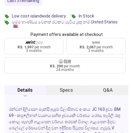
Last 3 remaining
Low cost islandwide delivery
In Stock
මෙම භාණ්ඩය වෙනත් රටකට යැවිය යුතු නම් United States
Payment offers available at checkout
RS. 1,997
per month
RS. 2,067
per month
3 months
3 months
RS. 290
per month
24 months
Details
Specs
Q&A
රන්වන් දිලිසෙන මැක්සි ඇඳුම් විලාසිතාව අංකය: JC 163 ද්‍රව්‍ය: BM
69 - කපු+ලිනන් වයනය සහිත ද්‍රව්‍යයකි වර්ණය: රෝස, තැඹිලි රතු
කොළ පැහැති ගැළපෙන වර්ගය: තරමක් විශාල ගැළපෙන දිගුව:
බෙල්ලේ රේඛාවෙන් දිගු වන ඉදිරිපස පිටුපස විලාසය: ගැඹුරු V