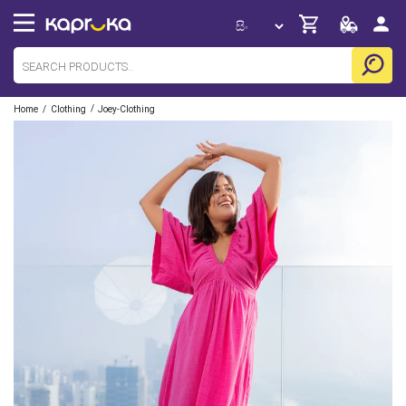
/
/
Home
Clothing
Joey-Clothing