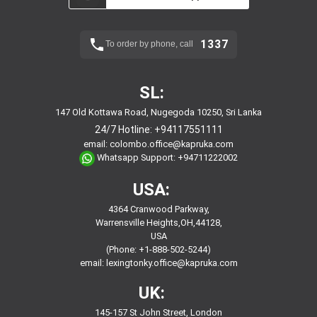
1337
To order by phone, call
SL:
147 Old Kottawa Road, Nugegoda 10250, Sri Lanka
24/7 Hotline:
+94117551111
email:
colombo.office@kapruka.com
Whatsapp Support:
+94711222002
USA:
4364 Cranwood Parkway,
Warrensville Heights,OH,44128,
USA
(Phone: +1-888-502-5244)
email:
lexingtonky.office@kapruka.com
UK:
145-157 St John Street, London