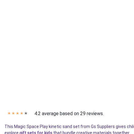
4.2 average based on 29 reviews.
✭
✭
✭
✭
✭
This Magic Space Play kinetic sand set from Gs Suppliers gives chi
explore
gift sets for kids
that bundle creative materials together.