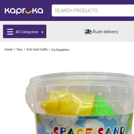
Rush delivery
All Categories
/
/
/
Home
Toys
Arts And Crafts
Gs-Suppliers