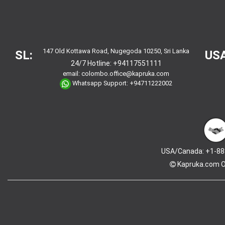
147 Old Kottawa Road, Nugegoda 10250, Sri Lanka
SL:
USA
24/7 Hotline:
+94117551111
email:
colombo.office@kapruka.com
Whatsapp Support:
+94711222002
USA/Canada: +1-88
Kapruka.com
O