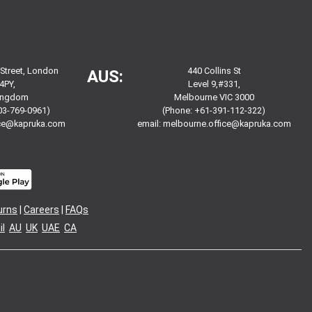
 Street, London
440 Collins St
AUS:
4PY,
Level 9,#331,
Kingdom
Melbourne VIC 3000
03-769-0961)
(Phone: +61-391-112-322)
ice@kapruka.com
email:
melbourne.office@kapruka.com
urns
|
Careers
|
FAQs
l
AU
UK
UAE
CA