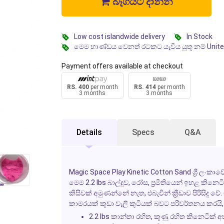
බෑගයට දාන්න
Low cost islandwide delivery
In Stock
මෙම භාණ්ඩය වෙනත් රටකට යැවිය යුතු නම් Unit
Payment offers available at checkout
RS. 400
per month
RS. 414
per month
3 months
3 months
Details
Specs
Q&A
Magic Space Play Kinetic Cotton Sand
ශ්‍රී ලංකා
මෙම 2.2 lbs බාල්දුව, රෝස, ප්‍රමිතියෙන් ඉහළ කි
කිසිවක් අමුණන්නේ නැත, එබැවින් ක්‍රීඩාව පිරිසිද
කාමරයක් කුඩා වැලි කුටියක් බවට පරිවර්තනය කරයි,
2.2 lbs කාන්තා රහිත, කුණු රහිත කිනෙටික් 