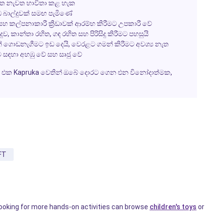
ැවත නැවත භාවිතා කළ හැක
ඩ බාල්දුවක් සමඟ පැමිණේ
හ කල්පනාකාරී ක්‍රීඩාවක් ආරම්භ කිරීමට උපකාරී වේ
ව, කාන්තා රහිත, ගඳ රහිත සහ පිරිසිදු කිරීමට පහසුයි
යන් ගොඩනැගීමට ඉඩ දෙයි, වෙරළට ගමන් කිරීමට අවශ්‍ය නැත
 සඳහා අහඹු වේ සහ සෘජු වේ
් එක
Kapruka
වෙතින් ඔබේ දොරට ගෙන එන විනෝදාත්මක,
FT
looking for more hands-on activities can browse
children's toys
or