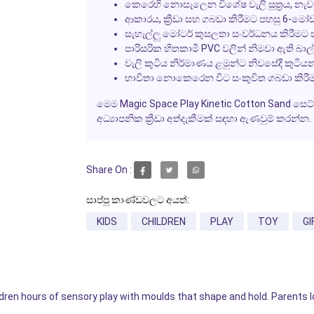
කෙරෙහි නොසැලෙන විශේෂ වැලි සූත්‍රය, න
ආකාරය, ක්‍රීඩා සහ ගබඩා කිරීමට පහසු 6-මෝ
සැහැල්ලු මෝටර් කුසලතා සංවර්ධනය කිරීමට ස
පාරිසරික හිතකාමී PVC වලින් නිමවා ඇති බාල්දු
වැලි කුටිය නිර්මාණය ළමුන්ට නිවසේදී කුටි
භාවිතා නොකෙරෙන විට සංකුචිත ගබඩා කිරීම
මෙම
Magic Space Play Kinetic Cotton Sand
සෙට
අධ්‍යාපනික ක්‍රීඩා අත්දැකීමක් සඳහා ඇණවුම් කරන්න.
Share On :
සාප්පු කාණ්ඩවලට අයත්:
KIDS
CHILDREN
PLAY
TOY
GI
ldren hours of sensory play with moulds that shape and hold. Parents 