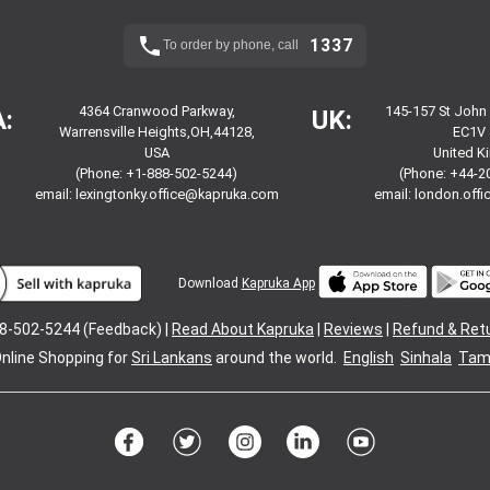
1337
To order by phone, call
4364 Cranwood Parkway,
145-157 St John
:
UK:
Warrensville Heights,OH,44128,
EC1V 
USA
United 
(Phone: +1-888-502-5244)
(Phone: +44-2
email:
lexingtonky.office@kapruka.com
email:
london.off
Download
Kapruka App
8-502-5244 (Feedback) |
Read About Kapruka
|
Reviews
|
Refund & Ret
nline Shopping for
Sri Lankans
around the world.
English
Sinhala
Tami