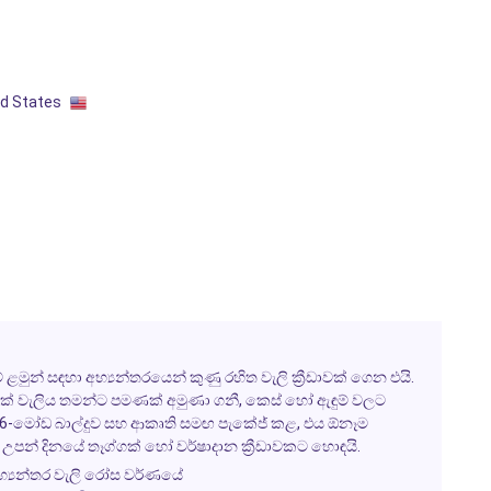
ed States
වේ ළමුන් සඳහා අභ්‍යන්තරයෙන් කුණු රහිත වැලි ක්‍රීඩාවක් ගෙන එයි.
නෙටික් වැලිය තමන්ට පමණක් අමුණා ගනී, කෙස් හෝ ඇඳුම් වලට
ු වේ. 6-මෝඩ බාල්දුව සහ ආකෘති සමඟ පැකේජ් කළ, එය ඕනෑම
 උපන් දිනයේ තෑග්ගක් හෝ වර්ෂාදාන ක්‍රීඩාවකට හොඳයි.
අභ්‍යන්තර වැලි රෝස වර්ණයේ