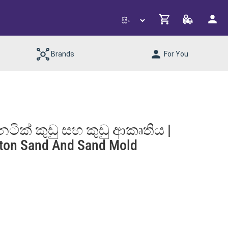
Brands
For You
ෙටික් කුඩු සහ කුඩු ආකෘතිය |
tton Sand And Sand Mold