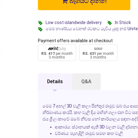
බෑගයට දාන්න
Low cost islandwide delivery
In Stock
මෙම භාණ්ඩය වෙනත් රටකට යැවිය යුතු නම් Unit
Payment offers available at checkout
RS. 417
per month
RS. 431
per month
3 months
3 months
Details
Q&A
මෙම 7 අඟල් 3D වැලි කලා පින්තූර රාමුව ඔබ එය 
නිර්මාණය කරයි. කහ වැලි දිය මඟින් ගලා එන විට සන
එය ශ්‍රී ලංකාවේ ඔබේ නිවස හෝ කාර්යාලය සඳහා අ
ආකාරය: ස්ථානයක් ඇති 3D චලන වැලි දර්ශන
වර්ණය: පැහැදිලි රාමුව සමඟ කහ වැලි