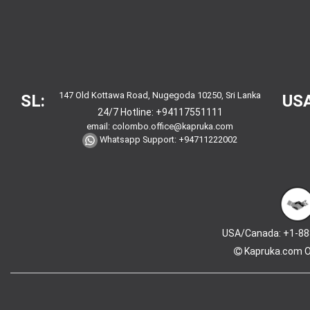
147 Old Kottawa Road, Nugegoda 10250, Sri Lanka
SL:
USA
24/7 Hotline:
+94117551111
email:
colombo.office@kapruka.com
Whatsapp Support:
+94711222002
USA/Canada: +1-88
Kapruka.com
O