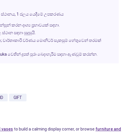
ර්ශන ස්ථානය, 1 ජලය යෙදීමේ උපකරණය
ුන් කරන දෘශ්‍ය ප්‍රභාවයක් සඳහා.
ස්ථාන සඳහා සුදුසුයි.
්න; වාර්තාකාරී වර්ණය මොනිටර් සැකසුම් හේතුවෙන් තරමක්
a වෙතින් දූපත් පුරා බෙදාහැරීම සඳහා ඇණවුම් කරන්න.
ND
GIFT
d vases
to build a calming display corner, or browse
furniture and