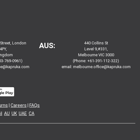
 Street, London
440 Collins St
AUS:
4PY,
Level 9,#331,
Kingdom
Melbourne VIC 3000
03-769-0961)
(Phone: +61-391-112-322)
ice@kapruka.com
email:
melbourne.office@kapruka.com
urns
|
Careers
|
FAQs
l
AU
UK
UAE
CA