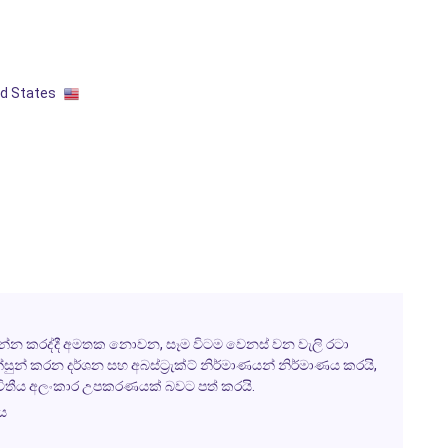
ed States
ආසන්න කරද්දී අමතක නොවන, සෑම විටම වෙනස් වන වැලි රටා
්සුන් කරන දර්ශන සහ අබස්ට්‍රැක්ට් නිර්මාණයන් නිර්මාණය කරයි,
ද්විතීය අලංකාර උපකරණයක් බවට පත් කරයි.
ය