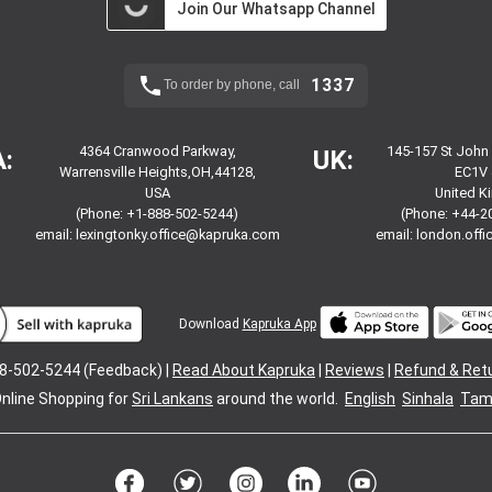
Join Our Whatsapp Channel
1337
To order by phone, call
4364 Cranwood Parkway,
145-157 St John
:
UK:
Warrensville Heights,OH,44128,
EC1V 
USA
United 
(Phone: +1-888-502-5244)
(Phone: +44-2
email:
lexingtonky.office@kapruka.com
email:
london.off
Download
Kapruka App
8-502-5244 (Feedback) |
Read About Kapruka
|
Reviews
|
Refund & Ret
nline Shopping for
Sri Lankans
around the world.
English
Sinhala
Tami