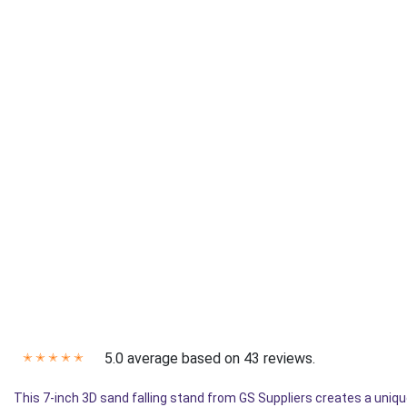
5.0 average based on 43 reviews.
✭
✭
✭
✭
✭
This 7-inch 3D sand falling stand from GS Suppliers creates a unique