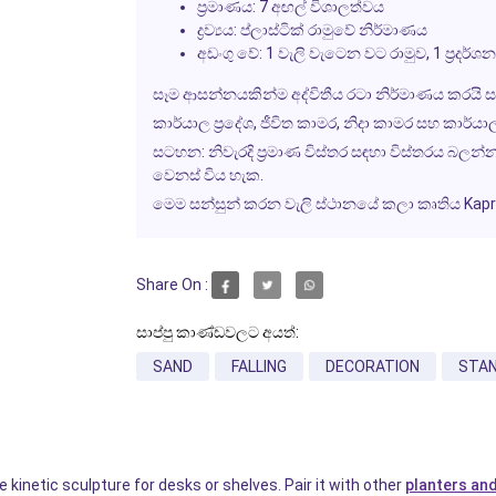
ප්‍රමාණය: 7 අඟල් විශාලත්වය
ද්‍රව්‍යය: ප්ලාස්ටික් රාමුවේ නිර්මාණය
අඩංගු වේ: 1 වැලි වැටෙන වට රාමුව, 1 ප්‍රද
සෑම ආසන්නයකින්ම අද්විතීය රටා නිර්මාණය කරයි සන්ස
කාර්යාල ප්‍රදේශ, ජීවිත කාමර, නිදා කාමර සහ කාර්යාල 
සටහන: නිවැරදි ප්‍රමාණ විස්තර සඳහා විස්තරය බලන
වෙනස් විය හැක.
මෙම සන්සුන් කරන වැලි ස්ථානයේ කලා කෘතිය Kapruk
Share On :
සාප්පු කාණ්ඩවලට අයත්:
SAND
FALLING
DECORATION
STA
 kinetic sculpture for desks or shelves. Pair it with other
planters an