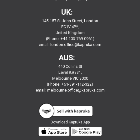
UK:
145-157 St John Street, London
EC1V 4PY,
United Kingdom
(Phone: +44-203-769-0961)
email:
london.office@kapruka.com
AUS:
440 Collins St
Level 9,#331,
Melbourne VIC 3000
(Phone: +61-391-112-322)
email:
melbourne.office@kapruka.com
Download
Kapruka App