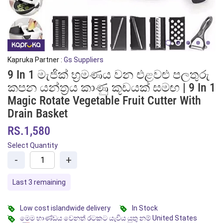
Kapruka Partner :
Gs Suppliers
9 In 1 මැජික් භ්‍රමණය වන එළවළු පලතුරු
කපන යන්ත්‍රය කාණු කූඩයක් සමඟ | 9 In 1
Magic Rotate Vegetable Fruit Cutter With
Drain Basket
RS.1,580
Select Quantity
-
+
Last 3 remaining
Low cost islandwide delivery
In Stock
මෙම භාණ්ඩය වෙනත් රටකට යැවිය යුතු නම් United States