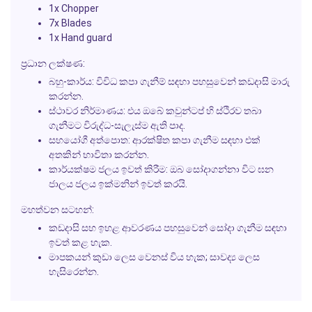
1x Chopper
7x Blades
1x Hand guard
ප්‍රධාන ලක්ෂණ:
බහු-කාර්ය: විවිධ කපා ගැනීම් සඳහා පහසුවෙන් කඩදාසි මාරු
කරන්න.
ස්ථාවර නිර්මාණය: එය ඔබේ කවුන්ටප් හි ස්ථිරව තබා
ගැනීමට විරුද්ධ-සැලැස්ම ඇති පාද.
සහයෝගී අත්පොත: ආරක්ෂිත කපා ගැනීම සඳහා එක්
අතකින් භාවිතා කරන්න.
කාර්යක්ෂම ජලය ඉවත් කිරීම: ඔබ සෝදාගන්නා විට ඝන
ජාලය ජලය ඉක්මනින් ඉවත් කරයි.
මහත්වන සටහන්:
කඩදාසි සහ ඉහළ ආවරණය පහසුවෙන් සෝදා ගැනීම සඳහා
ඉවත් කළ හැක.
මාපකයන් කුඩා ලෙස වෙනස් විය හැක; සාවද්‍ය ලෙස
හැසිරෙන්න.