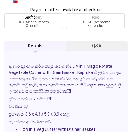
Payment offers available at checkout
RS. 527
per month
RS. 545
per month
3 months
3 months
Details
Q&A
ආහාර සූදානම් කිරීම පහසු කර ගැනීමට 9 in 1 Magic Rotate
Vegetable Cutter with Drain Basket, Kapruka හි ලබා ගත හැක.
මෙම බහු-කාර්ය කුස්සිය උපකරණය, පලතුරු සහ එළවළු කපා
ගැනීම, කුඩු කෑම, කපා ගැනීම සහ කපා ගැනීම සඳහා ඉතා සුදුසුයි. ශ්‍රී
ලංකාවේ සෑම කුස්සියකටම අවශ්‍යයි!
ද්‍රව්‍ය: උසස් ගුණාත්මක PP
වර්ණය: සුදු
ප්‍රමාණය: 8.6 x 4.3 x 5.9 x 3.9 අඟල්
පැකේජය අන්තර්ගත වේ:
1x 9 in 1 Veg Cutter with Drainer Basket