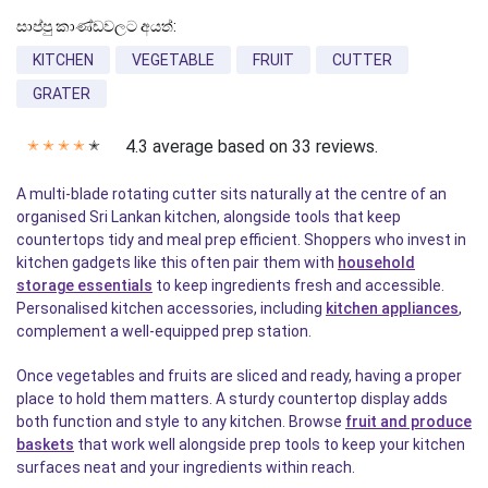
සාප්පු කාණ්ඩවලට අයත්:
KITCHEN
VEGETABLE
FRUIT
CUTTER
GRATER
4.3 average based on 33 reviews.
✭
✭
✭
✭
✭
A multi-blade rotating cutter sits naturally at the centre of an
organised Sri Lankan kitchen, alongside tools that keep
countertops tidy and meal prep efficient. Shoppers who invest in
kitchen gadgets like this often pair them with
household
storage essentials
to keep ingredients fresh and accessible.
Personalised kitchen accessories, including
kitchen appliances
,
complement a well-equipped prep station.
Once vegetables and fruits are sliced and ready, having a proper
place to hold them matters. A sturdy countertop display adds
both function and style to any kitchen. Browse
fruit and produce
baskets
that work well alongside prep tools to keep your kitchen
surfaces neat and your ingredients within reach.