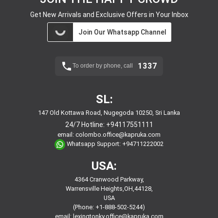
Get New Arrivals and Exclusive Offers in Your Inbox
Join Our Whatsapp Channel
1337
To order by phone, call
SL:
147 Old Kottawa Road, Nugegoda 10250, Sri Lanka
24/7 Hotline:
+94117551111
email:
colombo.office@kapruka.com
Whatsapp Support:
+94711222002
USA:
4364 Cranwood Parkway,
Warrensville Heights,OH,44128,
USA
(Phone: +1-888-502-5244)
email:
lexingtonky.office@kapruka.com