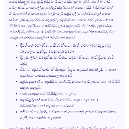
මෙම
සියලුම
පළතුරු බඩු කට්ටලය ඕනෑම
කැන්ති
හෝ ආහාර
වේලාවකට ශෛලීය, සුන්දර ස්පර්ශයක් ගෙන එයි. දීප්තිමත් රන්
නිමාවකින් නිමවා ඇති දිරුම් මැටි කුඩු වලින් නිමවා ඇති මෙම
තරංග-ඉඩ කුඩු නිමාව පළතුරු, එළවළු සහ අනෙකුත් ද්‍රව්‍ය ගබඩා
කිරීමට සහ ප්‍රදර්ශනය කිරීමට ඉතා සුදුසු වේ. එහි කුඩා ප්‍රමාණය
කවුන්ටර්, මේස හෝ රැස්වීම් මත පහසුවෙන් යෝජනා කරයි, එය
දෛනික ගබඩා විසඳුමක් බවට පත් කරයි.
දීප්තිමත් රන් නිමාවකින් නිමවා ඇති තරංග-ඉඩ කුඩු බඩු
කට්ටලය සුන්දර පෙනුමක් සඳහා
දිගු කාලීන දෛනික භාවිතය සඳහා නිමවා ඇති දිරුම් මැටි
කුඩු
විවෘත කුඩු නිමාව නිෂ්පාදන දිගු කාලයක් තවත් تازා තබා
ගැනීමට වාතය වාසය ලබා දෙයි
කුඩා ප්‍රමාණය කුස්සී කවුන්ටර්, ආහාර වේලාවන් සහ රැස්වීම්
සඳහා සුදුසුයි
ඉතා පහසුවෙන් පිරිසිදු කළ හැකිය
සැණැල්ලන් සහ විශේෂ අවස්ථා සඳහා අලංකාර
මධ්‍යස්ථානයක් ලෙස දෙගුණයක්
නිවසේ උණුසුම්, විවාහ හෝ අනෙකුත් උත්සව සඳහා සිතා
ඇති, ප්‍රායෝගික තෑග්ගක්
ඔබේ
කැන්ති
හෝ ආහාර වේලාවට සුන්දර, නිවැරදි නිමාවක් එක්