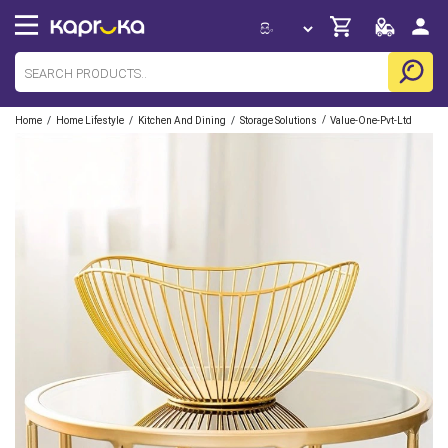
/
/
/
/
Home
Home Lifestyle
Kitchen And Dining
Storage Solutions
Value-One-Pvt-Ltd