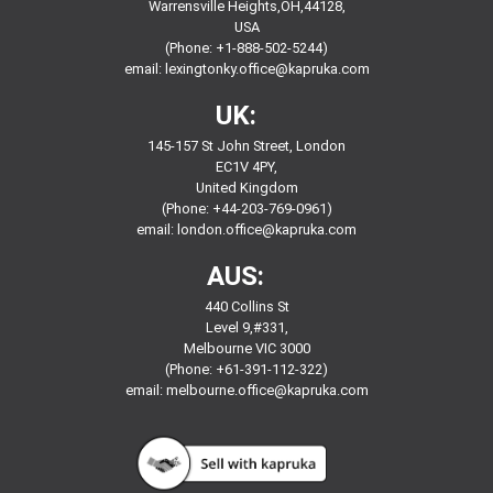
Warrensville Heights,OH,44128,
USA
(Phone: +1-888-502-5244)
email:
lexingtonky.office@kapruka.com
UK:
145-157 St John Street, London
EC1V 4PY,
United Kingdom
(Phone: +44-203-769-0961)
email:
london.office@kapruka.com
AUS:
440 Collins St
Level 9,#331,
Melbourne VIC 3000
(Phone: +61-391-112-322)
email:
melbourne.office@kapruka.com