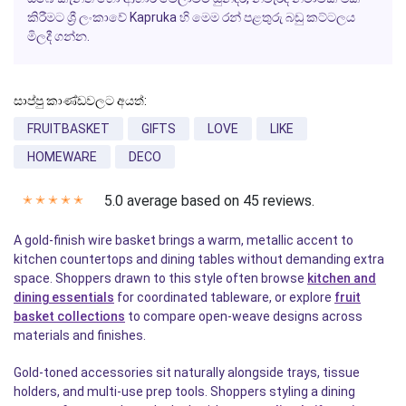
කිරීමට ශ්‍රී ලංකාවේ Kapruka හි මෙම රන් පළතුරු බඩු කට්ටලය
මිලදී ගන්න.
සාප්පු කාණ්ඩවලට අයත්:
FRUITBASKET
GIFTS
LOVE
LIKE
HOMEWARE
DECO
5.0 average based on 45 reviews.
✭
✭
✭
✭
✭
A gold-finish wire basket brings a warm, metallic accent to
kitchen countertops and dining tables without demanding extra
space. Shoppers drawn to this style often browse
kitchen and
dining essentials
for coordinated tableware, or explore
fruit
basket collections
to compare open-weave designs across
materials and finishes.
Gold-toned accessories sit naturally alongside trays, tissue
holders, and multi-use prep tools. Shoppers styling a dining