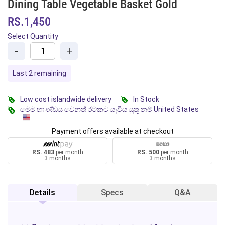
Dining Table Vegetable Basket Gold
RS.1,450
Select Quantity
-
+
Last 2 remaining
Low cost islandwide delivery
In Stock
මෙම භාණ්ඩය වෙනත් රටකට යැවිය යුතු නම් United States
Payment offers available at checkout
RS. 483
per month
RS. 500
per month
3 months
3 months
Details
Specs
Q&A