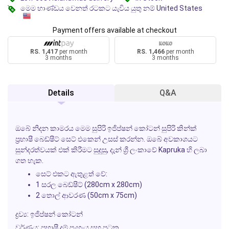
මෙම භාණ්ඩය වෙනත් රටකට යැවිය යුතු නම් United States
Payment offers available at checkout
RS. 1,417
per month
RS. 1,466
per month
3 months
3 months
Details
Q&A
ඔබේ නිදන කාමරය මෙම සුපිරි ඉජිප්ෂන් කෝටන් සුපිරි කින්ක්
ප්‍රභාෂී බෙඩ්ෂීට් සෙට් එකෙන් උසස් කරන්න. ඔබේ අවකාශයට
සුන්දරත්වයක් එක් කිරීමට සුදුසු, දැන් ශ්‍රී ලංකාවේ Kapruka හි ලබා
ගත හැක.
සෙට් එකට ඇතුළත් වේ:
1 සරල බෙඩ්ෂීට් (280cm x 280cm)
2 තොල් ආවරණ (50cm x 75cm)
ද්‍රව්‍ය: ඉජිප්ෂන් කෝටන්
වර්ණය: ප්‍රභාෂී දම් පැහැය සහ පටක