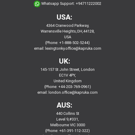
Whatsapp Support:
+94711222002
USA:
4364 Cranwood Parkway,
Warrensville Heights,OH,44128,
USA
(Phone: +1-888-502-5244)
email:
lexingtonky.office@kapruka.com
UK:
145-157 St John Street, London
EC1V 4PY,
United Kingdom
(Phone: +44-203-769-0961)
email:
london.office@kapruka.com
AUS:
440 Collins St
Level 9,#331,
Melbourne VIC 3000
(Phone: +61-391-112-322)