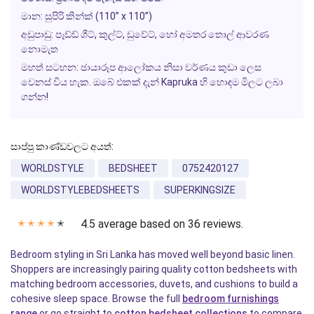
මාන: සුපිරි කින්ක් (110” x 110”)
අඩුපාඩු: පෑඩ්ඩ් ශීට්, කුල්ට්, ඩුවේට්, හෝ අමතර තොල් ආවරණ
නොමැත
මහත් සටහන: ඡායාරූප ආලෝකය නිසා වර්ණය කුඩා ලෙස
වෙනස් විය හැක. ඔබේ එකක් දැන් Kapruka හි හොඳම මිලට ලබා
ගන්න!
සාප්පු කාණ්ඩවලට අයත්:
WORLDSTYLE
BEDSHEET
0752420127
WORLDSTYLEBEDSHEETS
SUPERKINGSIZE
4.5 average based on 36 reviews.
✭
✭
✭
✭
✭
Bedroom styling in Sri Lanka has moved well beyond basic linen.
Shoppers are increasingly pairing quality cotton bedsheets with
matching bedroom accessories, duvets, and cushions to build a
cohesive sleep space. Browse the full
bedroom furnishings
range
or go straight to
cotton bedsheet collections
to compare