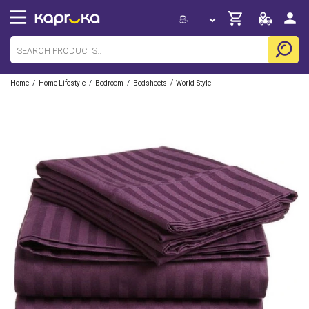
/
/
/
/
Home
Home Lifestyle
Bedroom
Bedsheets
World-Style