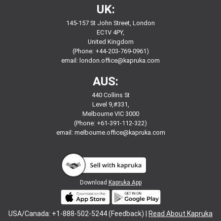
UK:
145-157 St John Street, London
EC1V 4PY,
United Kingdom
(Phone: +44-203-769-0961)
email:
london.office@kapruka.com
AUS:
440 Collins St
Level 9,#331,
Melbourne VIC 3000
(Phone: +61-391-112-322)
email:
melbourne.office@kapruka.com
Download
Kapruka App
USA/Canada: +1-888-502-5244 (Feedback) |
Read About Kapruka