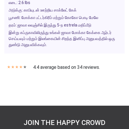
எடை: 2.6 lbs
அடுக்கு: காபியுடன் ஊற்றிய சாக்லேட் கேக்
பூசணி: மோக்கா பட்டர்கிரீம் மற்றும் கோகோ பொடி மேலே
தரம்: ஜாவா லவுஞ்சில் இருந்து 5-ந estrela மதிப்பீடு
இன்று கப்ருகாவிலிருந்து உங்கள் ஜாவா மோக்கா கேக்கை ஆர்டர்
செய்யவும் மற்றும் இலங்கையின் சிறந்த இனிப்பு அனுபவத்தில் ஒரு
துண்டு அனுபவிக்கவும்.
4.4 average based on 34 reviews.
✭
✭
✭
✭
✭
JOIN THE HAPPY CROWD