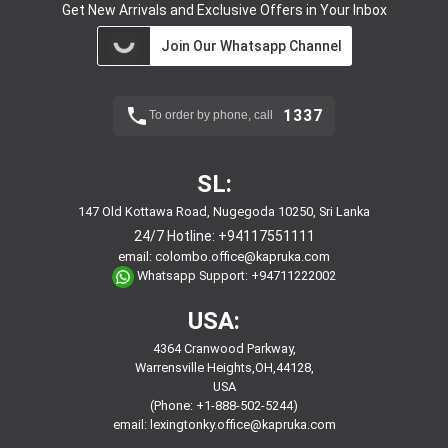
Get New Arrivals and Exclusive Offers in Your Inbox
Join Our Whatsapp Channel
1337
To order by phone, call
SL:
147 Old Kottawa Road, Nugegoda 10250, Sri Lanka
24/7 Hotline:
+94117551111
email:
colombo.office@kapruka.com
Whatsapp Support:
+94711222002
USA:
4364 Cranwood Parkway,
Warrensville Heights,OH,44128,
USA
(Phone: +1-888-502-5244)
email:
lexingtonky.office@kapruka.com