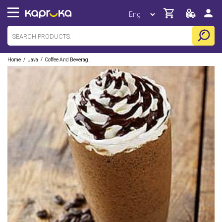
/
/
Home
Java
Coffee And Beverages