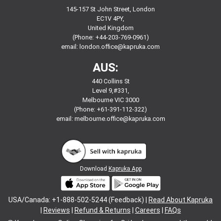
145-157 St John Street, London
EC1V 4PY,
United Kingdom
(Phone: +44-203-769-0961)
email:
london.office@kapruka.com
AUS:
440 Collins St
Level 9,#331,
Melbourne VIC 3000
(Phone: +61-391-112-322)
email:
melbourne.office@kapruka.com
Download
Kapruka App
USA/Canada: +1-888-502-5244 (Feedback) |
Read About Kapruka
|
Reviews
|
Refund & Returns
|
Careers
|
FAQs