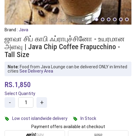
Brand :
Java
ஜாவா சிப் காபி ஃப்ராபுச்சினோ - உயரமான
அளவு | Java Chip Coffee Frapucchino -
Tall Size
Note:
Food from Java Lounge can be delivered ONLY in limited
cities
See Delivery Area
RS.1,850
Select Quantity
-
+
Low cost islandwide delivery
In Stock
Payment offers available at checkout