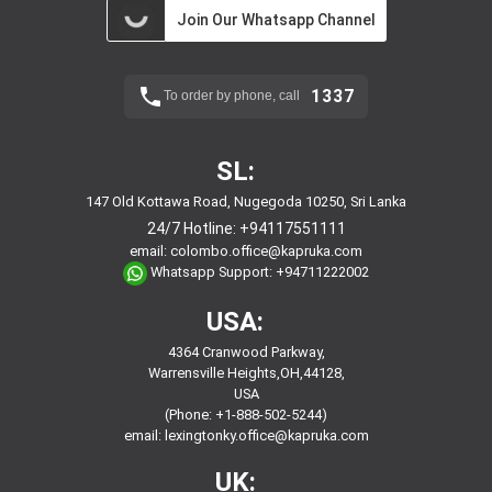
Join Our Whatsapp Channel
1337
To order by phone, call
SL:
147 Old Kottawa Road, Nugegoda 10250, Sri Lanka
24/7 Hotline:
+94117551111
email:
colombo.office@kapruka.com
Whatsapp Support:
+94711222002
USA:
4364 Cranwood Parkway,
Warrensville Heights,OH,44128,
USA
(Phone: +1-888-502-5244)
email:
lexingtonky.office@kapruka.com
UK: