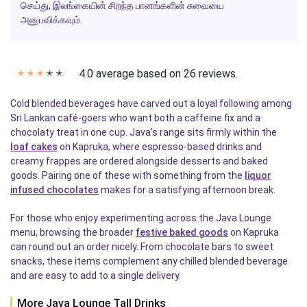
செய்து, இலங்கையின் சிறந்த பானங்களின் சுவையை
அனுபவிக்கவும்.
4.0 average based on 26 reviews.
✭
✭
✭
✭
✭
Cold blended beverages have carved out a loyal following among
Sri Lankan café-goers who want both a caffeine fix and a
chocolaty treat in one cup. Java's range sits firmly within the
loaf cakes
on Kapruka, where espresso-based drinks and
creamy frappes are ordered alongside desserts and baked
goods. Pairing one of these with something from the
liquor
infused chocolates
makes for a satisfying afternoon break.
For those who enjoy experimenting across the Java Lounge
menu, browsing the broader
festive baked goods
on Kapruka
can round out an order nicely. From chocolate bars to sweet
snacks, these items complement any chilled blended beverage
and are easy to add to a single delivery.
More Java Lounge Tall Drinks