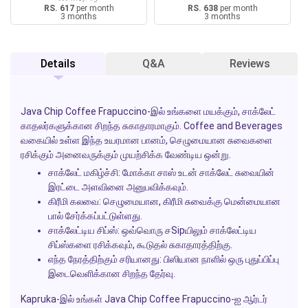
RS. 617
per month
RS. 638
per month
3 months
3 months
Details
Q&A
Reviews
Java Chip Coffee Frapuccino-இல் உங்களை மயக்கும், சாக்லேட்
காதலர்களுக்கான சிறந்த சுகாதாரமாகும். Coffee and Beverages
வகையில் உள்ள இந்த உயரமான பானம், செழுமையான சுவைகளை
ரசிக்கும் அனைவருக்கும் முயற்சிக்க வேண்டிய ஒன்று.
சாக்லேட் மகிழ்ச்சி:
மோக்கா சாஸ் உடன் சாக்லேட் சுவையின்
இரட்டை அளவினை அனுபவிக்கவும்.
கிரீமி கலவை:
செழுமையான, கிரீமி சுவைக்கு மென்மையான
பால் சேர்க்கப்பட்டுள்ளது.
சாக்லேட்டிய சிப்ஸ்:
ஒவ்வொரு சSipயிலும் சாக்லேட்டிய
சிப்ஸ்களை ரசிக்கவும், கூடுதல் சுகாதாரத்திற்கு.
எந்த நேரத்திற்கும் சரியானது:
பிஸியான நாளில் ஒரு புதுப்பிப்பு
இடைவெளிக்கான சிறந்த தேர்வு.
Kapruka-இல் உங்கள் Java Chip Coffee Frapuccino-ஐ ஆர்டர்