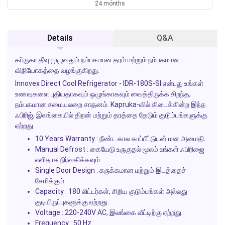
24 months
Details
Q&A
கப்ருகா தீவு முழுவதும் நம்பகமான தரம் மற்றும் நம்பகமான
விநியோகத்தை வழங்குகிறது.
Innovex Direct Cool Refrigerator - IDR-180S-SI
என்பது உங்கள்
உணவுகளை புதியதாகவும் ஒழுங்காகவும் வைத்திருக்க சிறந்த,
நம்பகமான சமையலறை சாதனம்.
Kapruka
-வில் கிடைக்கின்ற இந்த
ஃபிரிஜ், இலங்கையில் திறன் மற்றும் தரத்தை தேடும் குடும்பங்களுக்கு
ஏற்றது.
10 Years Warranty
: நீண்ட கால காப்பீட்டுடன் மன அமைதி.
Manual Defrost
: கையேடு உருகுதல் மூலம் உங்கள் ஃபிரிஜை
எளிதாக நிர்வகிக்கவும்.
Single Door Design
: சுருக்கமான மற்றும் இடத்தைச்
சேமிக்கும்.
Capacity
: 180 லிட்டர்கள், சிறிய குடும்பங்கள் அல்லது
குடியிருப்புகளுக்கு ஏற்றது.
Voltage
: 220-240V AC, இலங்கை வீட்டிற்கு ஏற்றது.
Frequency
: 50 Hz.