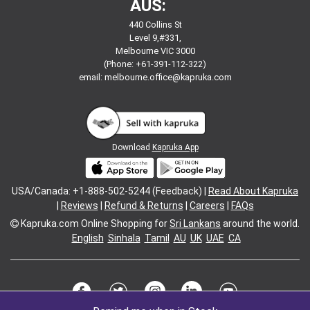
AUS:
440 Collins St
Level 9,#331,
Melbourne VIC 3000
(Phone: +61-391-112-322)
email:
melbourne.office@kapruka.com
Download
Kapruka App
USA/Canada: +1-888-502-5244 (Feedback) |
Read About Kapruka
|
Reviews
|
Refund & Returns
|
Careers
|
FAQs
Kapruka.com
Online Shopping for
Sri Lankans
around the world.
English
Sinhala
Tamil
AU
UK
UAE
CA