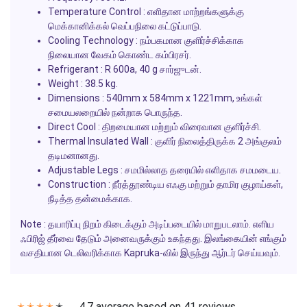
Temperature Control
: எளிதான மாற்றங்களுக்கு
மெக்கானிக்கல் வெப்பநிலை கட்டுப்பாடு.
Cooling Technology
: நம்பகமான குளிர்ச்சிக்காக
நிலையான வேகம் கொண்ட கம்பிரசர்.
Refrigerant
: R 600a, 40 g சார்ஜுடன்.
Weight
: 38.5 kg.
Dimensions
: 540mm x 584mm x 1221mm, உங்கள்
சமையலறையில் நன்றாக பொருந்த.
Direct Cool
: திறமையான மற்றும் விரைவான குளிர்ச்சி.
Thermal Insulated Wall
: குளிர் நிலைத்திருக்க 2 அங்குலம்
தடிமனானது.
Adjustable Legs
: சமமில்லாத தரையில் எளிதாக சமமடைய.
Construction
: நீர்த்தூண்டிய எஃகு மற்றும் தாமிர குழாய்கள்,
நீடித்த தன்மைக்காக.
Note
: தயாரிப்பு நிறம் கிடைக்கும் அடிப்படையில் மாறுபடலாம். எளிய
ஃபிரிஜ் தீர்வை தேடும் அனைவருக்கும் உகந்தது. இலங்கையின் எங்கும்
வசதியான டெலிவரிக்காக
Kapruka
-வில் இருந்து ஆர்டர் செய்யவும்.
4.7 average based on 41 reviews.
✭
✭
✭
✭
✭