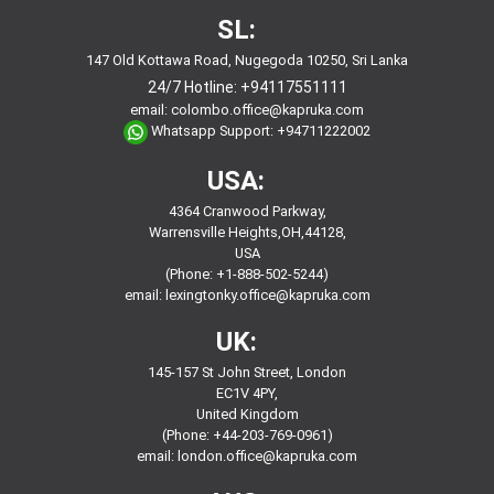
SL:
147 Old Kottawa Road, Nugegoda 10250, Sri Lanka
24/7 Hotline:
+94117551111
email:
colombo.office@kapruka.com
Whatsapp Support:
+94711222002
USA:
4364 Cranwood Parkway,
Warrensville Heights,OH,44128,
USA
(Phone: +1-888-502-5244)
email:
lexingtonky.office@kapruka.com
UK:
145-157 St John Street, London
EC1V 4PY,
United Kingdom
(Phone: +44-203-769-0961)
email:
london.office@kapruka.com