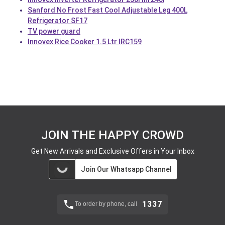
Sanford No Frost Fast Cool Adjustable Leg 400L
Refrigerator SF17
TV power guard
Innovex Rice Cooker 1.5 Ltr IRC159
JOIN THE HAPPY CROWD
Get New Arrivals and Exclusive Offers in Your Inbox
Join Our Whatsapp Channel
1337
To order by phone, call