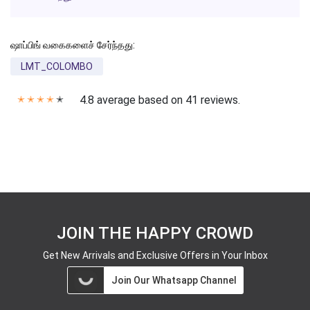
ஷாப்பிங் வகைகளைச் சேர்ந்தது:
LMT_COLOMBO
4.8 average based on 41 reviews.
✭
✭
✭
✭
✭
JOIN THE HAPPY CROWD
Get New Arrivals and Exclusive Offers in Your Inbox
Join Our Whatsapp Channel