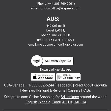
(Phone: +44-203-769-0961)
email:
london.office@kapruka.com
AUS:
440 Collins St
Level 9,#331,
Melbourne VIC 3000
(Phone: +61-391-112-322)
email:
melbourne.office@kapruka.com
Download
Kapruka App
USA/Canada: +1-888-502-5244 (Feedback) |
Read About Kapruka
|
Reviews
|
Refund & Returns
|
Careers
|
FAQs
Kapruka.com
Online Shopping for
Sri Lankans
around the world.
English
Sinhala
Tamil
AU
UK
UAE
CA