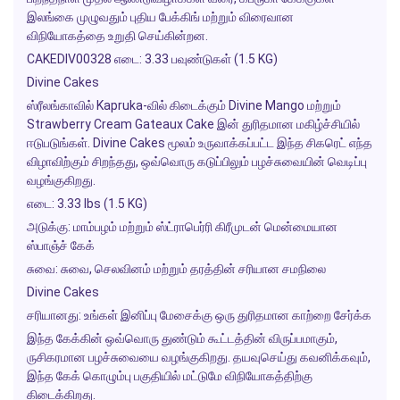
இலங்கை முழுவதும் புதிய பேக்கிங் மற்றும் விரைவான
விநியோகத்தை உறுதி செய்கின்றன.
CAKEDIV00328 எடை: 3.33 பவுண்டுகள் (1.5 KG)
Divine Cakes
ஸ்ரீலங்காவில் Kapruka-வில் கிடைக்கும்
Divine Mango
மற்றும்
Strawberry Cream Gateaux Cake
இன் துரிதமான மகிழ்ச்சியில்
ஈடுபடுங்கள்.
Divine Cakes
மூலம் உருவாக்கப்பட்ட இந்த சிகரெட் எந்த
விழாவிற்கும் சிறந்தது, ஒவ்வொரு கடுப்பிலும் பழச்சுவையின் வெடிப்பு
வழங்குகிறது.
எடை: 3.33 lbs (1.5 KG)
அடுக்கு: மாம்பழம் மற்றும் ஸ்ட்ராபெர்ரி கிரீமுடன் மென்மையான
ஸ்பாஞ்ச் கேக்
சுவை: சுவை, செலவினம் மற்றும் தரத்தின் சரியான சமநிலை
Divine Cakes
சரியானது: உங்கள் இனிப்பு மேசைக்கு ஒரு துரிதமான காற்றை சேர்க்க
இந்த கேக்கின் ஒவ்வொரு துண்டும் கூட்டத்தின் விருப்பமாகும்,
ருசிகரமான பழச்சுவையை வழங்குகிறது. தயவுசெய்து கவனிக்கவும்,
இந்த கேக் கொழும்பு பகுதியில் மட்டுமே விநியோகத்திற்கு
கிடைக்கிறது.