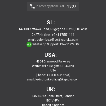
1337
To order by phone, call
SL:
147 Old Kottawa Road, Nugegoda 10250, Sri Lanka
24/7 Hotline:
+94117551111
email:
colombo.office@kapruka.com
Whatsapp Support:
+94711222002
USA:
4364 Cranwood Parkway,
Warrensville Heights,OH,44128,
USA
(Phone: +1-888-502-5244)
email:
lexingtonky.office@kapruka.com
UK:
145-157 St John Street, London
EC1V 4PY,
United Kingdom