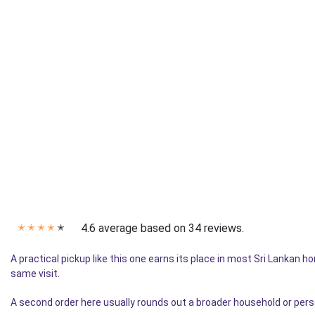
4.6 average based on 34 reviews.
✭
✭
✭
✭
✭
A practical pickup like this one earns its place in most Sri Lankan 
same visit.
A second order here usually rounds out a broader household or pers