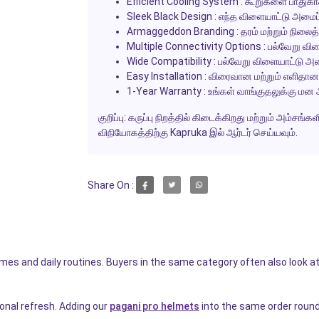
Efficient Cooling System :
கூறுகளை பாதுகாக்
Sleek Black Design :
எந்த விளையாட்டு அமைப்
Armaggeddon Branding :
தரம் மற்றும் நிலைத
Multiple Connectivity Options :
பல்வேறு விள
Wide Compatibility :
பல்வேறு விளையாட்டு அமை
Easy Installation :
விரைவான மற்றும் எளிதான
1-Year Warranty :
உங்கள் வாங்குதலுக்கு மன
குறிப்பு: கருப்பு நிறத்தில் கிடைக்கிறது மற்றும் அம்ச
விநியோகத்திற்கு Kapruka இல் ஆர்டர் செய்யவும்.
Share On :
homes and daily routines. Buyers in the same category often also look a
onal refresh. Adding our
pagani pro helmets
into the same order round