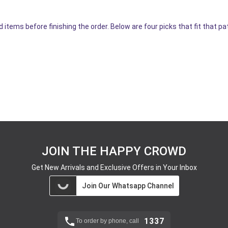
 items before finishing the order. Below are four picks that fit that pa
JOIN THE HAPPY CROWD
Get New Arrivals and Exclusive Offers in Your Inbox
Join Our Whatsapp Channel
1337
To order by phone, call