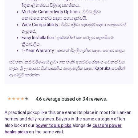
දිගුකාලීනත්වය පිළිබඳ සහතිකය.
Multiple Connectivity Options
: විවිධ ක්‍රීඩා
කොම්පොනන්ට් සඳහා සහය දක්වයි.
Wide Compatibility
: විවිධ ක්‍රීඩා සැකසුම් සඳහා පහසුවෙන්
ගැළපේ.
Easy Installation
: ඉක්මනින් සහ සරලව සැකසීමේ
ක්‍රියාවලිය.
1-Year Warranty
: ඔබගේ මිලදී ගැනීම සඳහා මනාව සතුට.
සටහන: කළු වර්ණයේ ලබා ගත හැකි අතර විශේෂාංග වෙනස් විය
හැක. ශ්‍රී ලංකාවේ විශ්වාසනීය බෙදාහැරීම සඳහා Kapruka වෙතින්
ඇණවුම් කරන්න.
4.6 average based on 34 reviews.
✭
✭
✭
✭
✭
A practical pickup like this one earns its place in most Sri Lankan
homes and daily routines. Buyers in the same category often
also look at our
power tools picks
alongside
custom power
banks picks
on the same visit.