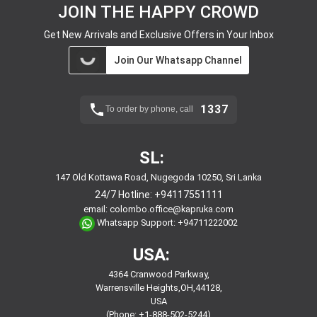
JOIN THE HAPPY CROWD
Get New Arrivals and Exclusive Offers in Your Inbox
Join Our Whatsapp Channel
1337
To order by phone, call
SL:
147 Old Kottawa Road, Nugegoda 10250, Sri Lanka
24/7 Hotline:
+94117551111
email:
colombo.office@kapruka.com
Whatsapp Support:
+94711222002
USA:
4364 Cranwood Parkway,
Warrensville Heights,OH,44128,
USA
(Phone: +1-888-502-5244)