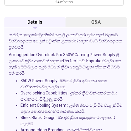
24 months
Details
Q&A
කප්රුක ඉලෙක්ට්‍රොනික්ස් යනු ශ්‍රී ලංකාව පුරා දැරිය හැකි මිලකට
විශ්වාසදායක ඉලෙක්ට්‍රොනික උපකරණ සඳහා ඔබේ විශ්වාසදායක
ප්‍රභවයයි.
Armaggeddon Overclock Pro 350W Gaming Power Supply ශ්‍රී
ලංකාවේ ක්‍රීඩා ආශාවන් සඳහා සPerfect වේ. Kapruka හි ලබා ගත
හැකි මෙම බල සැපයුම ඔබගේ ක්‍රීඩා සෙසුම් මෘදු හා නිරාකාරී බවට
පත් කරයි.
350W Power Supply
: ඔබගේ ක්‍රීඩා අවශ්‍යතා සඳහා
විශ්වාසනීය බලය ලබා දේ.
Overclocking Capabilities
: දුෂ්කර ක්‍රීඩාවන් අතර කාර්ය
සාධනය වැඩි දියුණු කරයි.
Efficient Cooling System
: උෂ්ණත්වය වැඩි වීම වැළැක්වීම
සඳහා කොම්පොනන්ට් ආරක්ෂා කරයි.
Sleek Black Design
: ඕනෑම ක්‍රීඩා සැකසුමකට අලංකාර
ගැළපීම.
Armaggeddon Branding
: ගුණාත්මකත්වය සහ