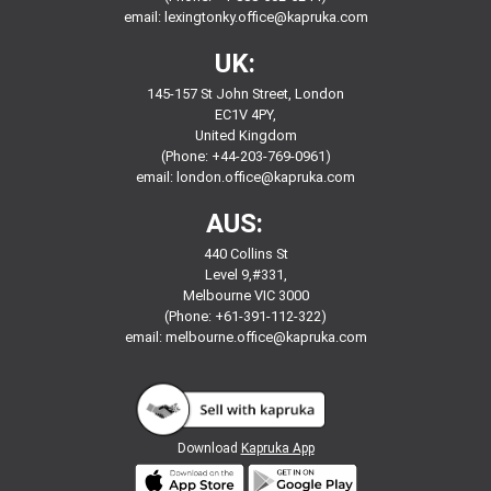
email:
lexingtonky.office@kapruka.com
UK:
145-157 St John Street, London
EC1V 4PY,
United Kingdom
(Phone: +44-203-769-0961)
email:
london.office@kapruka.com
AUS:
440 Collins St
Level 9,#331,
Melbourne VIC 3000
(Phone: +61-391-112-322)
email:
melbourne.office@kapruka.com
Download
Kapruka App