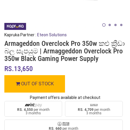
Kapruka Partner :
Eteon Solutions
Armageddon Overclock Pro 350w කළු ක්‍රීඩා
බල සැපයුම | Armaggeddon Overclock Pro
350w Black Gaming Power Supply
RS.13,650
OUT OF STOCK
Payment offers available at checkout
RS. 4,550
per month
RS. 4,709
per month
3 months
3 months
RS. 660
per month