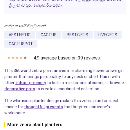
ශ්‍රී ලංකාව පුරා බෙදාහැරීම සඳහා.
සාප්පු කාණ්ඩවලට අයත්:
AESTHETIC
CACTUS
BESTGIFTS
LIVEGIFTS
CACTUSPOT
4.9 average based on 39 reviews.
✭
✭
✭
✭
✭
This 360world zebra plant arrives in a charming flower crown girl
planter that brings personality to any desk or shelf. Pair it with
other
indoor greenery
to build a mini botanical corner, or browse
decorative pots
to create a coordinated collection.
The whimsical planter design makes this zebra plant an ideal
choice for
thoughtful presents
that brighten someone's
workspace.
More zebra plant planters