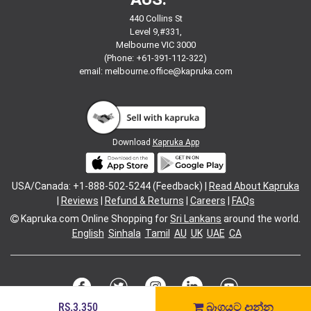
440 Collins St
Level 9,#331,
Melbourne VIC 3000
(Phone: +61-391-112-322)
email:
melbourne.office@kapruka.com
Download
Kapruka App
USA/Canada: +1-888-502-5244 (Feedback) |
Read About Kapruka
|
Reviews
|
Refund & Returns
|
Careers
|
FAQs
Kapruka.com
Online Shopping for
Sri Lankans
around the world.
English
Sinhala
Tamil
AU
UK
UAE
CA
RS.3,350
බෑගයට දාන්න