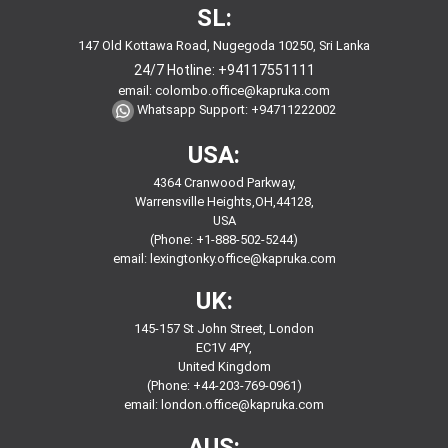
SL:
147 Old Kottawa Road, Nugegoda 10250, Sri Lanka
24/7 Hotline:
+94117551111
email:
colombo.office@kapruka.com
Whatsapp Support:
+94711222002
USA:
4364 Cranwood Parkway,
Warrensville Heights,OH,44128,
USA
(Phone: +1-888-502-5244)
email:
lexingtonky.office@kapruka.com
UK:
145-157 St John Street, London
EC1V 4PY,
United Kingdom
(Phone: +44-203-769-0961)
email:
london.office@kapruka.com
AUS: