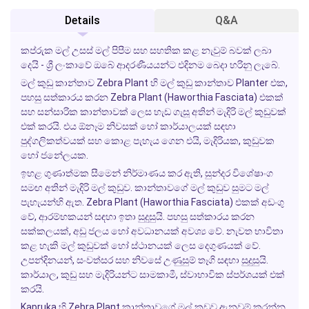
Details
Q&A
කප්රුක මල් උසස් මල් පිපීම සහ සහතික කළ නැවුම් බවක් ලබා
දෙයි - ශ්‍රී ලංකාවේ ඔබේ ආදරණීයයන්ට එදිනම බෙදා හරිනු ලැබේ.
මල් කුඩු කාන්තාව
Zebra Plant
හි මල් කුඩු කාන්තාව
Planter
එක,
පහසු සත්කාරය කරන
Zebra Plant
(Haworthia Fasciata) එකක්
සහ සන්සාරික කාන්තාවක් ලෙස හැඩ ගැසූ අතින් මැදිරි මල් කුඩුවක්
එක් කරයි. එය ඕනෑම නිවසක් හෝ කාර්යාලයක් සඳහා
පුද්ගලිකත්වයක් සහ කොළ පැහැය ගෙන එයි, මැදිරියක, කුඩුවක
හෝ ජනේලයක.
ඉහළ ගුණාත්මක සීමෙන් නිර්මාණය කර ඇති, සුන්දර විශේෂාංග
සමඟ අතින් මැදිරි මල් කුඩුව. කාන්තාවගේ මල් කුඩුව සුමට මල්
පැහැයන්හි ඇත.
Zebra Plant
(Haworthia Fasciata) එකක් අඩංගු
වේ, ආරම්භකයන් සඳහා ඉතා සුදුසුයි. පහසු සත්කාරය කරන
සක්කලයක්, අඩු ජලය හෝ අවධානයක් අවශ්‍ය වේ. නැවත භාවිතා
කළ හැකි මල් කුඩුවක් හෝ ස්ථානයක් ලෙස දෙගුණයක් වේ.
උපන්දිනයන්, සංවත්සර සහ නිවසේ උණුසුම් තෑගි සඳහා සුදුසුයි.
කාර්යාල, කුඩු සහ මැදිරියන්ට සාමකාමී, ස්වාභාවික ස්පර්ශයක් එක්
කරයි.
Kapruka
හි
Zebra Plant
කාන්තාවගේ මල් කුඩුව ඇනවුම් කරන්න,