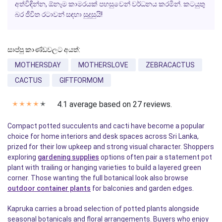
අත්විඳින්න, ඕනෑම කාමරයක් පහසුවෙන් වර්ධනය කරමින්. කටයුතු
බර ජීවිත රටාවන් සඳහා සුදුසුයි!
සාප්පු කාණ්ඩවලට අයත්:
MOTHERSDAY
MOTHERSLOVE
ZEBRACACTUS
CACTUS
GIFTFORMOM
4.1 average based on 27 reviews.
✭
✭
✭
✭
✭
Compact potted succulents and cacti have become a popular
choice for home interiors and desk spaces across Sri Lanka,
prized for their low upkeep and strong visual character. Shoppers
exploring
gardening supplies
options often pair a statement pot
plant with trailing or hanging varieties to build a layered green
corner. Those wanting the full botanical look also browse
outdoor container plants
for balconies and garden edges.
Kapruka carries a broad selection of potted plants alongside
seasonal botanicals and floral arrangements. Buyers who enjoy