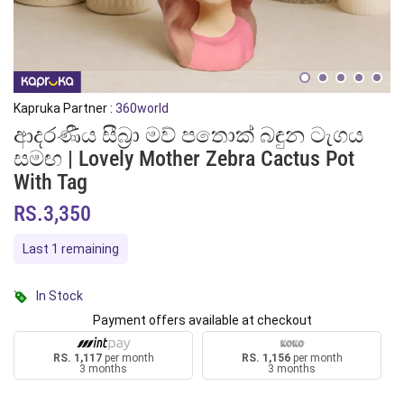
Kapruka Partner :
360world
ආදරණීය සීබ්‍රා මව් පතොක් බඳුන ටැගය
සමඟ | Lovely Mother Zebra Cactus Pot
With Tag
RS.3,350
Last 1 remaining
In Stock
Payment offers available at checkout
RS. 1,117
per month
RS. 1,156
per month
3 months
3 months