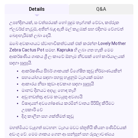
Details
Q&A
උපන්දිනයක්, සංවත්සරයක් හෝ පුදුම තෑග්ගක් වේවා, කප්රුක
ෆ්ලවර්ස් නැවුම්, අතින් බැඳ ඇති මල් කළඹක් සහ එදිනම වේගවත්
බෙදාහැරීමක් ලබා දෙයි.
ඔබේ අවකාශයට ස්වාභාවිකත්වයක් එක් කරන්න
Lovely Mother
Zebra Cactus Pot
සමඟ.
Kapruka
හි ලබා ගත හැකි මෙම
ආකර්ෂණීය ශාකය ශ්‍රී ලංකාවේ ඕනෑම නිවසක් හෝ කාර්යාලයක්
සඳහා සුදුසුයි.
ආකර්ෂණීය සීබර් ශාකයක් විශේෂිත කුඩු නිර්මාණයකින්
සහයෝගය සඳහා පහසු හැඳුනුම් ටැගයක් සමඟ
ආකාරය නිසා කුඩා අවකාශ සඳහා සුදුසුයි
මානව දිනයට අදාළ හොඳ තෑගි
අඩු නඩත්තු; අවම කටයුතු අවශ්‍යයි
විෂාදයන් අවශෝෂණය කරමින් වාතය පිරිසිදු කිරීමට
උපකාරී වේ
දිගු කාලීන සහ ශක්තිමත් කුඩු
මහත්මියට වැදගත් සටහන:
ටැගය මවට ස්තූතියි කියන පණිවිඩයක්
අඩංගු වේ. මෙම ශාකය ගෙන ආ සන්සුන් සහ රූපලාවණ්‍යය