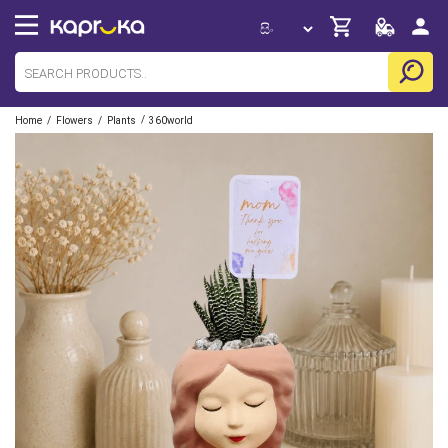
/
/
/
Home
Flowers
Plants
360world