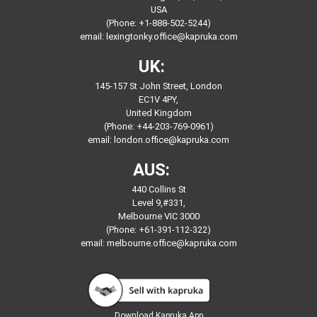
USA
(Phone: +1-888-502-5244)
email:
lexingtonky.office@kapruka.com
UK:
145-157 St John Street, London
EC1V 4PY,
United Kingdom
(Phone: +44-203-769-0961)
email:
london.office@kapruka.com
AUS:
440 Collins St
Level 9,#331,
Melbourne VIC 3000
(Phone: +61-391-112-322)
email:
melbourne.office@kapruka.com
Download
Kapruka App