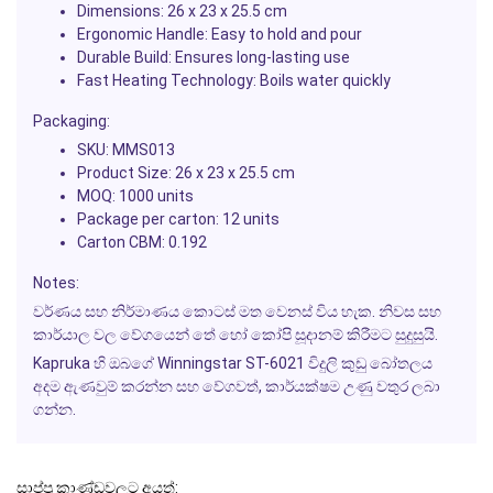
Dimensions:
26 x 23 x 25.5 cm
Ergonomic Handle:
Easy to hold and pour
Durable Build:
Ensures long-lasting use
Fast Heating Technology:
Boils water quickly
Packaging:
SKU:
MMS013
Product Size:
26 x 23 x 25.5 cm
MOQ:
1000 units
Package per carton:
12 units
Carton CBM:
0.192
Notes:
වර්ණය සහ නිර්මාණය කොටස් මත වෙනස් විය හැක. නිවස සහ
කාර්යාල වල වේගයෙන් තේ හෝ කෝපි සූදානම් කිරීමට සුදුසුයි.
Kapruka හි ඔබගේ Winningstar ST-6021 විදුලි කුඩු බෝතලය
අදම ඇණවුම් කරන්න සහ වේගවත්, කාර්යක්ෂම උණු වතුර ලබා
ගන්න.
සාප්පු කාණ්ඩවලට අයත්: