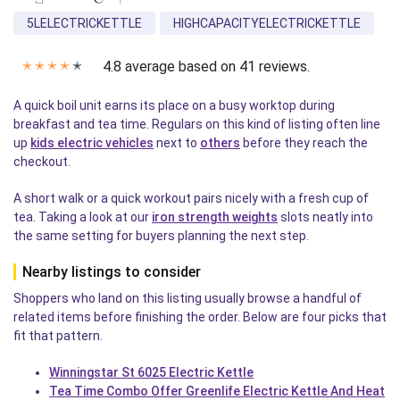
5LELECTRICKETTLE
HIGHCAPACITYELECTRICKETTLE
4.8 average based on 41 reviews.
✭
✭
✭
✭
✭
A quick boil unit earns its place on a busy worktop during
breakfast and tea time. Regulars on this kind of listing often line
up
kids electric vehicles
next to
others
before they reach the
checkout.
A short walk or a quick workout pairs nicely with a fresh cup of
tea. Taking a look at our
iron strength weights
slots neatly into
the same setting for buyers planning the next step.
Nearby listings to consider
Shoppers who land on this listing usually browse a handful of
related items before finishing the order. Below are four picks that
fit that pattern.
Winningstar St 6025 Electric Kettle
Tea Time Combo Offer Greenlife Electric Kettle And Heat