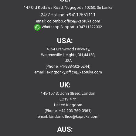
147 Old Kottawa Road, Nugegoda 10250, Sri Lanka
24/7 Hotline:
+94117551111
email:
colombo.office@kapruka.com
Whatsapp Support:
+94711222002
USA:
4364 Cranwood Parkway,
Warrensville Heights,OH,44128,
USA
(Phone: +1-888-502-5244)
email:
lexingtonky.office@kapruka.com
UK:
145-157 St John Street, London
EC1V 4PY,
United Kingdom
(Phone: +44-203-769-0961)
email:
london.office@kapruka.com
AUS: