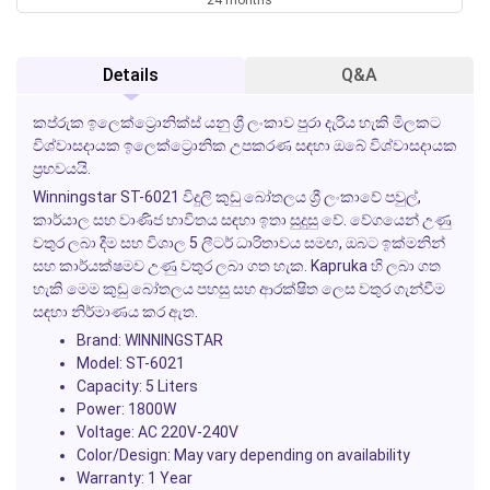
Details
Q&A
කප්රුක ඉලෙක්ට්‍රොනික්ස් යනු ශ්‍රී ලංකාව පුරා දැරිය හැකි මිලකට
විශ්වාසදායක ඉලෙක්ට්‍රොනික උපකරණ සඳහා ඔබේ විශ්වාසදායක
ප්‍රභවයයි.
Winningstar ST-6021 විදුලි කුඩු බෝතලය ශ්‍රී ලංකාවේ පවුල්,
කාර්යාල සහ වාණිජ භාවිතය සඳහා ඉතා සුදුසු වේ. වේගයෙන් උණු
වතුර ලබා දීම සහ විශාල 5 ලීටර් ධාරිතාවය සමඟ, ඔබට ඉක්මනින්
සහ කාර්යක්ෂමව උණු වතුර ලබා ගත හැක. Kapruka හි ලබා ගත
හැකි මෙම කුඩු බෝතලය පහසු සහ ආරක්ෂිත ලෙස වතුර ගැන්වීම
සඳහා නිර්මාණය කර ඇත.
Brand:
WINNINGSTAR
Model:
ST-6021
Capacity:
5 Liters
Power:
1800W
Voltage:
AC 220V-240V
Color/Design:
May vary depending on availability
Warranty:
1 Year