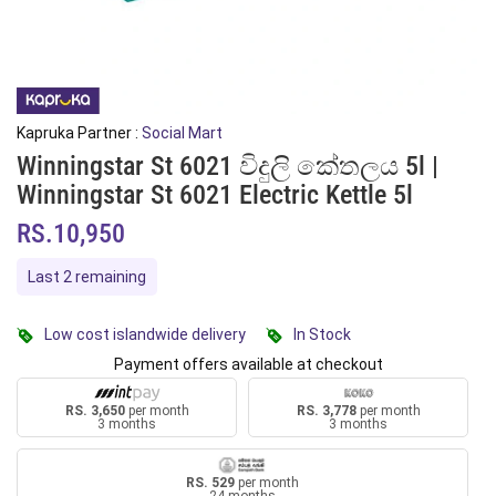
Kapruka Partner :
Social Mart
Winningstar St 6021 විදුලි කේතලය 5l |
Winningstar St 6021 Electric Kettle 5l
RS.10,950
Last 2 remaining
Low cost islandwide delivery
In Stock
Payment offers available at checkout
RS. 3,650
per month
RS. 3,778
per month
3 months
3 months
RS. 529
per month
24 months