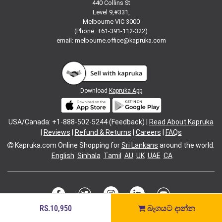
440 Collins St
Level 9,#331,
Melbourne VIC 3000
(Phone: +61-391-112-322)
email:
melbourne.office@kapruka.com
Download
Kapruka App
USA/Canada: +1-888-502-5244 (Feedback) |
Read About Kapruka
|
Reviews
|
Refund & Returns
|
Careers
|
FAQs
Kapruka.com
Online Shopping for
Sri Lankans
around the world.
English
Sinhala
Tamil
AU
UK
UAE
CA
RS.10,950
බෑගයට දාන්න