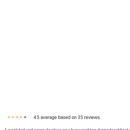
4.5 average based on 35 reviews.
✭
✭
✭
✭
✭