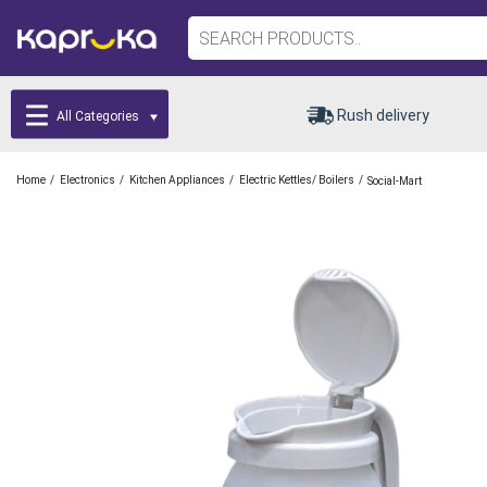
Rush delivery
All Categories
/
/
/
/
Home
Electronics
Kitchen Appliances
Electric Kettles/ Boilers
Social-Mart