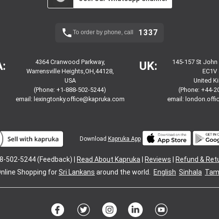
1337
To order by phone, call
4364 Cranwood Parkway,
145-157 St John
:
UK:
Warrensville Heights,OH,44128,
EC1V 
USA
United 
(Phone: +1-888-502-5244)
(Phone: +44-2
email:
lexingtonky.office@kapruka.com
email:
london.off
Download
Kapruka App
8-502-5244 (Feedback) |
Read About Kapruka
|
Reviews
|
Refund & Ret
nline Shopping for
Sri Lankans
around the world.
English
Sinhala
Tami