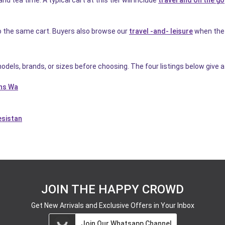
d tea time. A typical cart at this tier will include
travel and on the go
to the same cart. Buyers also browse our
travel -and- leisure
when the 
dels, brands, or sizes before choosing. The four listings below give a 
ths Wa
esistan
JOIN THE HAPPY CROWD
Get New Arrivals and Exclusive Offers in Your Inbox
Join Our Whatsapp Channel