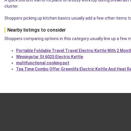
A quick boil unit earns its place on a busy worktop during breakfast an
cluster.
Shoppers picking up kitchen basics usually add a few other items 
Nearby listings to consider
Shoppers comparing options in this category usually line up a few mo
Portable Foldable Travel Travel Electric Kettle With 2 Mon
Winningstar St 6025 Electric Kettle
multifunctional cooking pot
Tea Time Combo Offer Greenlife Electric Kettle And Heat R