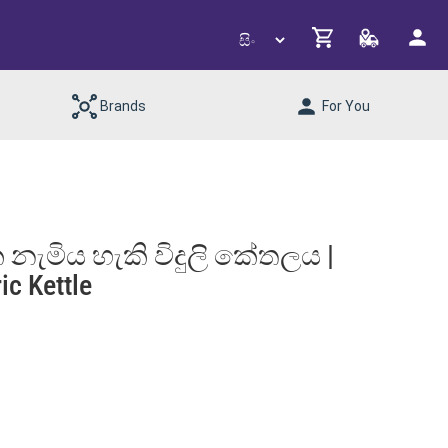
Brands
For You
නැමිය හැකි විදුලි කේතලය |
ic Kettle