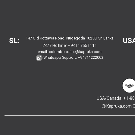
147 Old Kottawa Road, Nugegoda 10250, Sri Lanka
SL:
USA
24/7 Hotline:
+94117551111
email:
colombo.office@kapruka.com
Whatsapp Support:
+94711222002
USA/Canada: +1-88
Kapruka.com
O