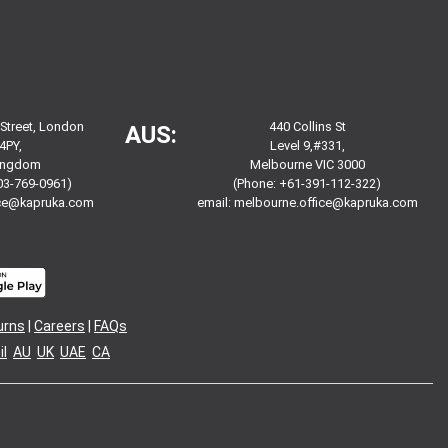
 Street, London
440 Collins St
AUS:
4PY,
Level 9,#331,
Kingdom
Melbourne VIC 3000
03-769-0961)
(Phone: +61-391-112-322)
ice@kapruka.com
email:
melbourne.office@kapruka.com
urns
|
Careers
|
FAQs
l
AU
UK
UAE
CA