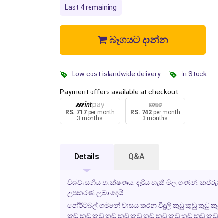
Last 4 remaining
බෑගයට දාන්න
Low cost islandwide delivery
In Stock
Payment offers available at checkout
RS. 717
per month
RS. 742
per month
3 months
3 months
Details
Q&A
විශ්වාසනීය තාක්ෂණය. දැරිය හැකි මිල ගණන්. කප්රුක
උපකරණ ලබා දෙයි.
පෝර්ටබල් ගමනේ වාසය කරන විදුලි කුඩු කුඩු කුඩු කුඩු කුඩු
කුඩු කුඩු කුඩු කුඩු කුඩු කුඩු කුඩු කුඩු කුඩු කුඩු කුඩු කුඩු