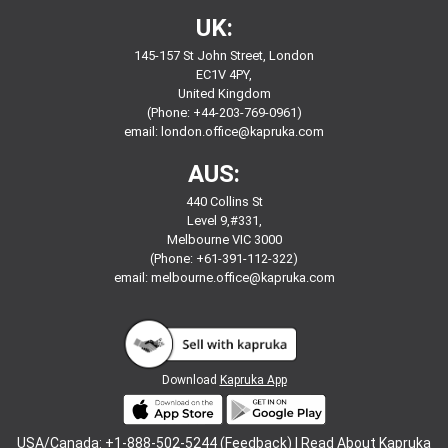
UK:
145-157 St John Street, London
EC1V 4PY,
United Kingdom
(Phone: +44-203-769-0961)
email:
london.office@kapruka.com
AUS:
440 Collins St
Level 9,#331,
Melbourne VIC 3000
(Phone: +61-391-112-322)
email:
melbourne.office@kapruka.com
Download
Kapruka App
USA/Canada: +1-888-502-5244 (Feedback) |
Read About Kapruka