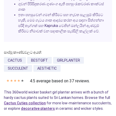
ගුවන් පිරිසිදුකරණ ගුණාංග ඇති පහසු-රැකවරණ කාක්ටස්
ශාක
ඉතා පහසුවෙන් ගමන් කිරීමට සහ නැවත සැලසුම් කිරීමට
හැකි, මෙම ගැටය ශාක ආදරය කරන අය සඳහා සිත්ගන්නා
පරිදි තෑග්ගක් සහ Kapruka වෙතින් ඔන්ලයින් ඇණවුම්
කිරීමට නිමාවක් වන සදාකාලික සැරසිලි කෑල්ලක් වේ.
සාප්පු කාණ්ඩවලට අයත්:
CACTUS
BESTGIFT
GIRLPLANTER
SUCCULENT
AESTHETIC
4.5 average based on 37 reviews.
✭
✭
✭
✭
✭
This 360world wicker basket girl planter arrives with a bunch of
hardy cactus plants suited to Sri Lankan homes. Browse the full
Cactus Cuties collection
for more low-maintenance succulents,
or explore
decorative planters
in ceramic and wicker styles.