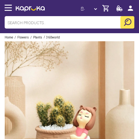
/
/
/
Home
Flowers
Plants
360world