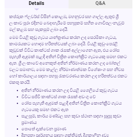
Details
Q&A
කප්රුක ෆ්ලවර්ස් විසින් කොළඹ, මහනුවර සහ ගාල්ල ඇතුළු ශ්‍රී
ලංකාව පුරා එදිනම බෙදාහැරීමේ පහසුකම් සහිත ගොවිපල-නැවුම්
මල් කළඹ සහ සැකසුම් ලබා දෙයි.
මෙම වියළි කුඩු ගැටය යාන්ත්‍රණය කරන ලද සෙරමිකා ගැටය,
කාමරයකට හොඳම හරිතත්වයක් ලබා දෙයි. වියළි කුඩු-පෙරළි
කුඩුවක් විවිධ කාක්ටස් ශාක රැසක් අල්ලාගෙන ඇත, එය රෝස
පැහැති ඇඳුමක් පැළඳි අතින් චිත්‍රිත කොන්ක්‍රීට් ගැටයෙකු සමඟ එකට
ඇත. ශ්‍රී ලංකාවේ අනෙකුත් අතින් නිර්මාණය කරන ලද බෝතල්
වලට සමානව, මෙම කෑල්ල නිර්මාණාත්මක විශේෂාංග සහ නිවස
හෝ කාර්යාලය සඳහා පහසු රැකවරණය කරන ලද හරිතත්වය එකට
එකතු කරයි.
අතින් නිර්මාණය කරන ලද වියළි ශෛලියේ කුඩු ගැටය
විවිධ සජීවී කාක්ටස් ශාක රැසක් අඩංගු වේ
රෝස පැහැති ඇඳුමක් පැළඳි අතින් චිත්‍රිත කොන්ක්‍රීට් ගැටය
ගැටයෙකු සමඟ එකට ඇත
සැලසුම්, කාර්ය මණ්ඩල සහ කුඩා ස්ථාන සඳහා සුදුසු කුඩා
ප්‍රමාණය
පොතේ දැක්වෙන ප්‍රමාණ
දිනපතා ප්‍රදර්ශනය සඳහා ශක්තිමත්, දිගුකාලීන ද්‍රව්‍ය