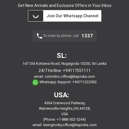
Get New Arrivals and Exclusive Offers in Your Inbox
Join Our Whatsapp Channel
1337
To order by phone, call
SL:
147 Old Kottawa Road, Nugegoda 10250, Sri Lanka
24/7 Hotline:
+94117551111
email:
colombo.office@kapruka.com
Whatsapp Support:
+94711222002
USA:
4364 Cranwood Parkway,
Warrensville Heights,OH,44128,
USA
(Phone: +1-888-502-5244)
email:
lexingtonky.office@kapruka.com