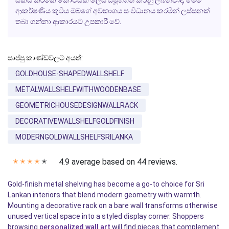
සකස් කිරීමක කොටසක් ලෙස සමූහගත කරනු ලබනවාද, මෙම
ආකර්ෂණීය කුටිය ඔබගේ අවකාශය සංවිධානය කරමින් ලස්සනක්
තබා ගන්නා ආකාරයට උපකාරී වේ.
සාප්පු කාණ්ඩවලට අයත්:
GOLDHOUSE-SHAPEDWALLSHELF
METALWALLSHELFWITHWOODENBASE
GEOMETRICHOUSEDESIGNWALLRACK
DECORATIVEWALLSHELFGOLDFINISH
MODERNGOLDWALLSHELFSRILANKA
4.9 average based on 44 reviews.
✭
✭
✭
✭
✭
Gold-finish metal shelving has become a go-to choice for Sri
Lankan interiors that blend modern geometry with warmth.
Mounting a decorative rack on a bare wall transforms otherwise
unused vertical space into a styled display corner. Shoppers
browsing
personalized wall art
will find pieces that complement