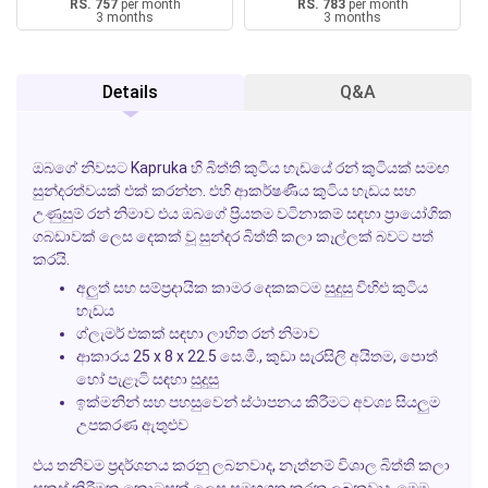
RS. 757
per month
RS. 783
per month
3 months
3 months
Details
Q&A
ඔබගේ නිවසට
Kapruka
හි බිත්ති කුටිය හැඩයේ රන් කුටියක් සමඟ
සුන්දරත්වයක් එක් කරන්න. එහි ආකර්ෂණීය කුටිය හැඩය සහ
උණුසුම් රන් නිමාව එය ඔබගේ ප්‍රියතම වටිනාකම් සඳහා ප්‍රායෝගික
ගබඩාවක් ලෙස දෙකක් වූ සුන්දර බිත්ති කලා කෑල්ලක් බවට පත්
කරයි.
අලුත් සහ සම්ප්‍රදායික කාමර දෙකකටම සුදුසු විහිළු කුටිය
හැඩය
ග්ලැමර් එකක් සඳහා ලාභිත රන් නිමාව
ආකාරය 25 x 8 x 22.5 සෙ.මී., කුඩා සැරසිලි අයිතම, පොත්
හෝ පැළෑටි සඳහා සුදුසු
ඉක්මනින් සහ පහසුවෙන් ස්ථාපනය කිරීමට අවශ්‍ය සියලුම
උපකරණ ඇතුළුව
එය තනිවම ප්‍රදර්ශනය කරනු ලබනවාද, නැත්නම් විශාල බිත්ති කලා