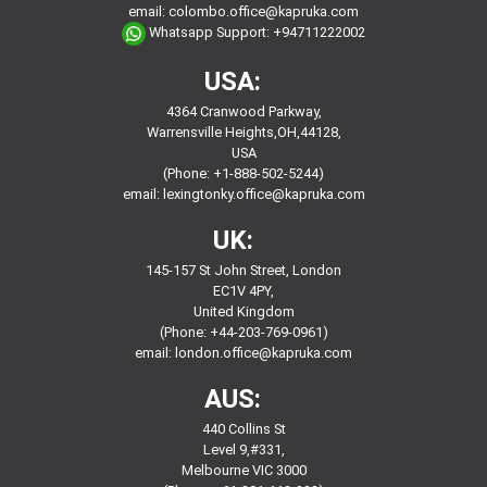
email:
colombo.office@kapruka.com
Whatsapp Support:
+94711222002
USA:
4364 Cranwood Parkway,
Warrensville Heights,OH,44128,
USA
(Phone: +1-888-502-5244)
email:
lexingtonky.office@kapruka.com
UK:
145-157 St John Street, London
EC1V 4PY,
United Kingdom
(Phone: +44-203-769-0961)
email:
london.office@kapruka.com
AUS:
440 Collins St
Level 9,#331,
Melbourne VIC 3000