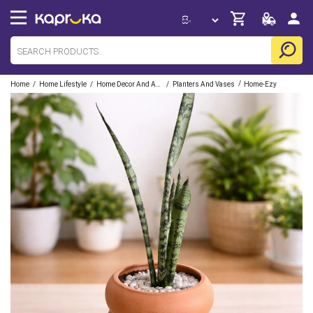
/
/
/
/
Home
Home Lifestyle
Home Decor And Accessories
Planters And Vases
Home-Ezy