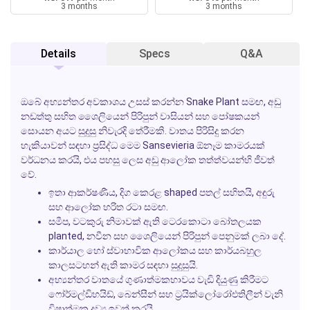
3 months
3 months
Details
Specs
Q&A
ඔබේ අභ්‍යන්තර අවකාශය උසස් කරන්න
Snake Plant
සමඟ, අඩු
නඩත්තු සහිත ශෛලියෙන් පිරිපුන් වාසියන් සහ පෝෂකයන්
සොයන අයට සුදුසු නිවැරදි තේරීමකි. වාතය පිරිසිදු කරන
හැකියාවන් සඳහා ප්‍රසිද්ධ මෙම
Sansevieria
ඕනෑම කාමරයක්
වර්ධනය කරයි, එය පහසු ලෙස අඩු ආලෝක තත්ත්වයන්හි ජීවත්
වේ.
ඉතා ආකර්ෂණීය, දිග කෙරළ shaped පතල් සහිතයි, අඳුරු
සහ ආලෝක හරිත රටා සමඟ.
සමීප, වටකුරු නිමාවක් ඇති ටෙරකොටා බෝතලයක
planted, නවීන සහ ශෛලියෙන් පිරිපුන් පෙනුමක් ලබා දේ.
කාර්යාල හෝ ස්වාභාවික ආලෝකය සහ කාර්යබහුල
කාලසටහන් ඇති කාමර සඳහා සුදුසුයි.
අභ්‍යන්තර වාතයේ ගුණාත්මකභාවය වැඩි දියුණු කිරීමට
ෆෝර්මල්ඩිහයිඩ්, බෙන්සීන් සහ ට්‍රයික්ලෝරෝඑතිලීන් වැනි
විෂාත්මක ද්‍රව්‍ය ඉවත් කරයි.