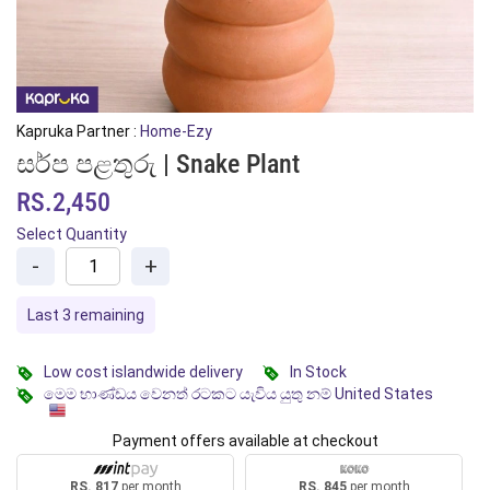
Kapruka Partner :
Home-Ezy
සර්ප පළතුරු | Snake Plant
RS.2,450
Select Quantity
-
+
Last 3 remaining
Low cost islandwide delivery
In Stock
මෙම භාණ්ඩය වෙනත් රටකට යැවිය යුතු නම් United States
Payment offers available at checkout
RS. 817
per month
RS. 845
per month