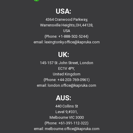
USA:
4364 Cranwood Parkway,
Warrensville Heights,OH,44128,
USA
(Phone: +1-888-502-5244)
email:
lexingtonky.office@kapruka.com
UK:
145-157 St John Street, London
EC1V 4PY,
United Kingdom
(Phone: +44-203-769-0961)
email:
london.office@kapruka.com
AUS:
440 Collins St
Level 9,#331,
Melbourne VIC 3000
(Phone: +61-391-112-322)
email:
melbourne.office@kapruka.com