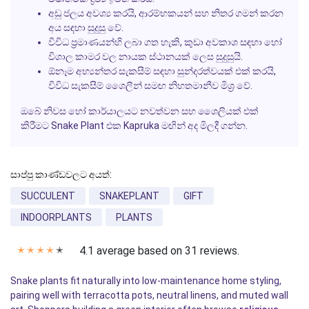
අඩු ජලය අවශ්‍ය කරයි, ආරම්භකයන් සහ නිතර ගමන් කරන
අය සඳහා සුදුසු වේ.
විවිධ ප්‍රමාණයන්හි ලබා ගත හැකි, කුඩා අවකාශ සඳහා හෝ
විශාල කාමර වල නායක ස්ථානයක් ලෙස සුදුසුයි.
ඕනෑම අභ්‍යන්තර සැකසීම් සඳහා සුන්දරත්වයක් එක් කරයි,
විවිධ සැකසීම් ශෛලීන් සමඟ නිහතමානීව මිශ්‍ර වේ.
ඔබේ නිවස හෝ කාර්යාලයට නවත්වන සහ ශෛලියක් එක්
කිරීමට
Snake Plant
එක
Kapruka
මඟින් අද මිලදී ගන්න.
සාප්පු කාණ්ඩවලට අයත්:
SUCCULENT
SNAKEPLANT
GIFT
INDOORPLANTS
PLANTS
4.1 average based on 31 reviews.
✭
✭
✭
✭
✭
Snake plants fit naturally into low-maintenance home styling,
pairing well with terracotta pots, neutral linens, and muted wall