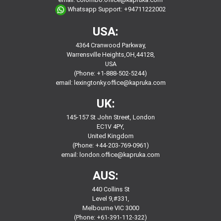
Whatsapp Support:
+94711222002
USA:
4364 Cranwood Parkway,
Warrensville Heights,OH,44128,
USA
(Phone: +1-888-502-5244)
email:
lexingtonky.office@kapruka.com
UK:
145-157 St John Street, London
EC1V 4PY,
United Kingdom
(Phone: +44-203-769-0961)
email:
london.office@kapruka.com
AUS:
440 Collins St
Level 9,#331,
Melbourne VIC 3000
(Phone: +61-391-112-322)