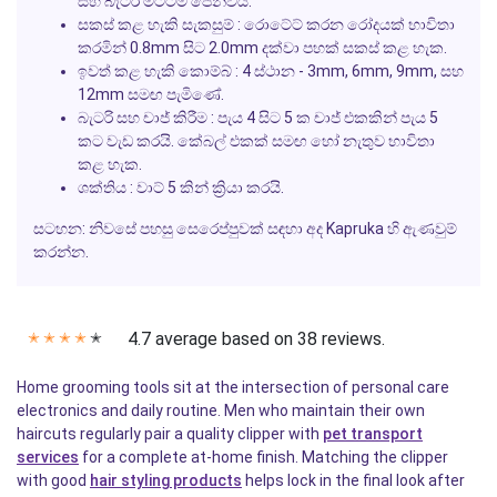
සහ බැටරි මට්ටම පෙන්වයි.
සකස් කළ හැකි සැකසුම් :
රොටේට් කරන රෝදයක් භාවිතා
කරමින් 0.8mm සිට 2.0mm දක්වා පහක් සකස් කළ හැක.
ඉවත් කළ හැකි කොම්බ් :
4 ස්ථාන - 3mm, 6mm, 9mm, සහ
12mm සමඟ පැමිණේ.
බැටරි සහ චාජ් කිරීම :
පැය 4 සිට 5 ක චාජ් එකකින් පැය 5
කට වැඩ කරයි. කේබල් එකක් සමඟ හෝ නැතුව භාවිතා
කළ හැක.
ශක්තිය :
වාට් 5 කින් ක්‍රියා කරයි.
සටහන:
නිවසේ පහසු සෙරෙප්පුවක් සඳහා අද Kapruka හි ඇණවුම්
කරන්න.
4.7 average based on 38 reviews.
✭
✭
✭
✭
✭
Home grooming tools sit at the intersection of personal care
electronics and daily routine. Men who maintain their own
haircuts regularly pair a quality clipper with
pet transport
services
for a complete at-home finish. Matching the clipper
with good
hair styling products
helps lock in the final look after