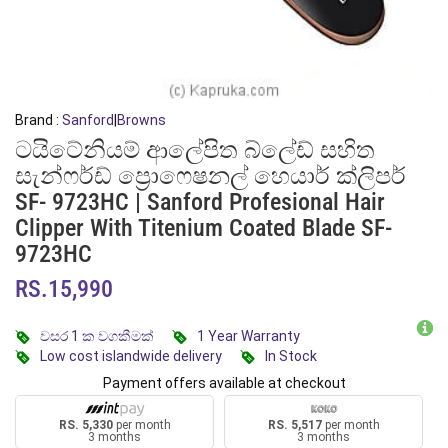
Brand :
Sanford
|
Browns
ටයිටේනියම් ආලේපිත බ්ලේඩ් සහිත
සැන්ෆර්ඩ් ප්‍රොෆෙෂනල් හෙයාර් ක්ලිපර්
SF- 9723HC | Sanford Profesional Hair
Clipper With Titenium Coated Blade SF-
9723HC
RS.15,990
වසර 1 ක වගකීමක්
1 Year Warranty
Low cost islandwide delivery
In Stock
Payment offers available at checkout
RS. 5,330
per month
RS. 5,517
per month
3 months
3 months