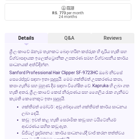
RS. 773
per month
24 months
Details
Q&A
Reviews
ශ්‍රී ලංකාවේ ඕනෑම තැනකට බෙදා හරින කප්රුක හි දැරිය හැකි සහ
විශ්වාසදායක ඉලෙක්ට්‍රොනික උපකරණ සමඟ විශ්වාසනීය කාර්ය
සාධනයක් අත්විඳින්න.
Sanford Professional Hair Clipper SF-9723HC ඔබේ නිවසේ
සෙරෙප්පුව සඳහා ඉතා සුදුසුයි. මෙම ශක්තිමත් උපකරණය කපා,
කපා ගැනීම සහ මුහුණ දීම සඳහා විශේෂිත වේ. Kapruka හි ලබා ගත
හැකි අතර, ශ්‍රී ලංකාවේ කෙස් නිරූපණය සහ ශෛලිය රැක ගැනීමට
කැමති කෙනෙකුට ඉතා සුදුසුයි.
ශක්තිමත් මෝටර් :
අඩු ශබ්දයෙන් ශක්තිමත් කාර්ය සාධනය
ලබා දෙයි.
කඩු :
ඉවත් කළ හැකි සෙරාමික කඩු සහ ටයිටේනියම්
ආවරණය සහිත කඩු ඇත.
ඩිජිටල් ප්‍රදර්ශනය :
කාර්ය සාධනයේදී චාජ් කරන තත්ත්වය