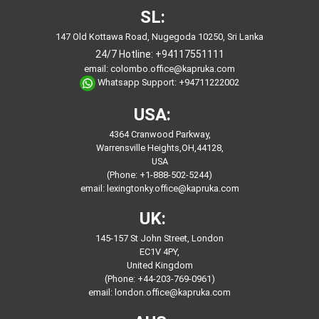
SL:
147 Old Kottawa Road, Nugegoda 10250, Sri Lanka
24/7 Hotline:
+94117551111
email:
colombo.office@kapruka.com
Whatsapp Support:
+94711222002
USA:
4364 Cranwood Parkway,
Warrensville Heights,OH,44128,
USA
(Phone: +1-888-502-5244)
email:
lexingtonky.office@kapruka.com
UK:
145-157 St John Street, London
EC1V 4PY,
United Kingdom
(Phone: +44-203-769-0961)
email:
london.office@kapruka.com