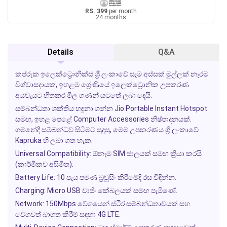
RS. 399
per month
24 months
Details
Q&A
කප්රුක ඉලෙක්ට්‍රොනික්ස් ශ්‍රී ලංකාවේ සෑම අස්සක් මුල්ලක් නෑරම
විශ්වාසදායක, ඉහළම ශ්‍රේණියේ ඉලෙක්ට්‍රොනික උපකරණ
අයවැයට හිතකර මිල ගණන් යටතේ ලබා දෙයි.
සම්බන්ධතා ශක්තිය හඳුනා ගන්න
Jio Portable Instant Hotspot
සමඟ, ඉහළ පෙළේ
Computer Accessories
නිෂ්පාදනයක්.
ගමනේදී සම්බන්ධව සිටීමට සුදුසු, මෙම උපකරණය ශ්‍රී ලංකාවේ
Kapruka
හි ලබා ගත හැක.
Universal Compatibility:
ඕනෑම SIM ජාලයක් සමඟ ක්‍රියා කරයි
(කාර්මිකව අසීමිත).
Battery Life:
10 පැය පමණ බ්‍රවුසිං කිරීමේදී රස විඳින්න.
Charging:
Micro USB චාජිං කේබලයක් සමඟ පැමිණේ.
Network:
150Mbps වේගයෙන් ස්ථිර සම්බන්ධතාවයක් සහ
වේගවත් බාගත කිරීම් සඳහා 4G LTE.