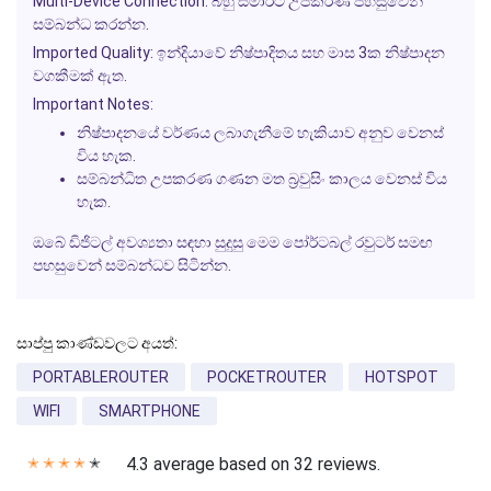
Multi-Device Connection:
බහු ස්මාර්ට් උපකරණ පහසුවෙන්
සම්බන්ධ කරන්න.
Imported Quality:
ඉන්දියාවේ නිෂ්පාදිතය සහ මාස 3ක නිෂ්පාදන
වගකීමක් ඇත.
Important Notes:
නිෂ්පාදනයේ වර්ණය ලබාගැනීමේ හැකියාව අනුව වෙනස්
විය හැක.
සම්බන්ධිත උපකරණ ගණන මත බ්‍රවුසිං කාලය වෙනස් විය
හැක.
ඔබේ ඩිජිටල් අවශ්‍යතා සඳහා සුදුසු මෙම පෝර්ටබල් රවුටර් සමඟ
පහසුවෙන් සම්බන්ධව සිටින්න.
සාප්පු කාණ්ඩවලට අයත්:
PORTABLEROUTER
POCKETROUTER
HOTSPOT
WIFI
SMARTPHONE
4.3 average based on 32 reviews.
✭
✭
✭
✭
✭