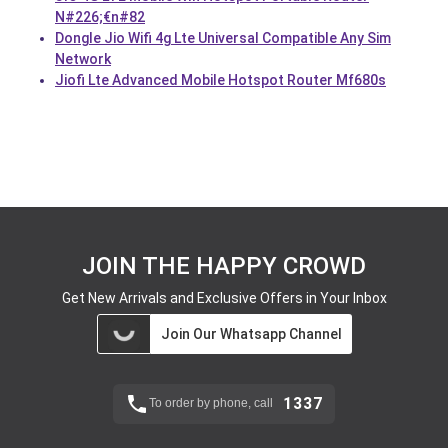
N#226;€n#82
Dongle Jio Wifi 4g Lte Universal Compatible Any Sim
Network
Jiofi Lte Advanced Mobile Hotspot Router Mf680s
JOIN THE HAPPY CROWD
Get New Arrivals and Exclusive Offers in Your Inbox
Join Our Whatsapp Channel
1337
To order by phone, call