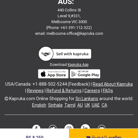
AUS:
440 Collins St
Level 9,#331,
Melbourne VIC 3000
(Phone: +61-391-112-322)
email:
melbourne.office@kapruka.com
Download
Kapruka App
USA/Canada: +1-888-502-5244 (Feedback) |
Read About Kapruka
|
Reviews
|
Refund & Returns
|
Careers
|
FAQs
Kapruka.com
Online Shopping for
Sri Lankans
around the world.
English
Sinhala
Tamil
AU
UK
UAE
CA
RS.8,250
බෑගයට දාන්න