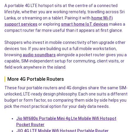
A portable 4G LTE hotspot sits at the centre of a connected
lifestyle, whether you are working remotely, travelling across Sri
Lanka, or streaming on a tablet. Pairing it with
home Wi-Fi
support services
or exploring
smart home IoT devices
makes a
compact router far more useful than it appears at first glance.
Shoppers who invest in mobile connectivity often upgrade other
devices too. If you are building out a full mobile workstation,
browsing
audio soundbars
alongside a pocket router gives you a
capable, SIM-independent setup for commuting, client visits, or
field work anywhere in the island.
More 4G Portable Routers
These four portable routers and 4G dongles share the same SIM-
unlocked, LTE-ready design philosophy. Each one suits a different
budget or form factor, so comparing them side by side helps you
pick the most practical option for your daily data needs.
Jio Mf680s Portable Mini 4g Lte Mobile Wifi Hotspot
Pocket Router
JIO 4G LTE Mobile Wifi Hotspot Portable Router