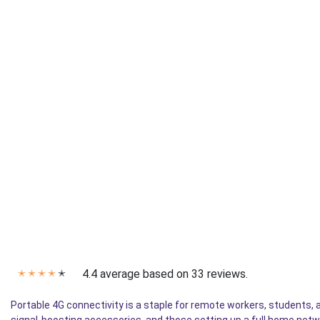
4.4 average based on 33 reviews.
✭
✭
✭
✭
✭
Portable 4G connectivity is a staple for remote workers, students,