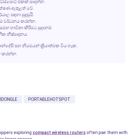
්ස්පොට් එකක් සාදන්න.
ක්ෂණ ඇතුළත් වේ.
යාල සඳහා සුදුසුයි.
ීම වර්ධනය කරන්න.
මඟ භාවිතා කිරීමට සූදානම්.
ක නිෂ්පාදනය.
ේසි සහ නියමයන් ක්‍රියාත්මක විය හැක.
ම් කරන්න.
FIDONGLE
PORTABLEHOTSPOT
hoppers exploring
compact wireless routers
often pair them with