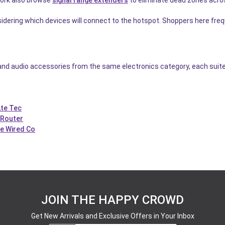
work also browse
signal range extenders
to eliminate dead zones acro
nsidering which devices will connect to the hotspot. Shoppers here freq
nd audio accessories from the same electronics category, each suited 
Lte Tec
 Router
e Wired Co
JOIN THE HAPPY CROWD
Get New Arrivals and Exclusive Offers in Your Inbox