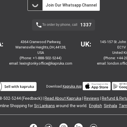
Join Our Whatsapp Channel
1337
To order by phone, call
4364 Cranwood Parkway,
145-157 St John
:
UK:
Warrensville Heights,OH,44128,
EC1V 
USA
United 
(Phone: +1-888-502-5244)
(Phone: +44-2
email:
lexingtonky.office@kapruka.com
email:
london.off
Download
Kapruka App
8-502-5244 (Feedback) |
Read About Kapruka
|
Reviews
|
Refund & Ret
nline Shopping for
Sri Lankans
around the world.
English
Sinhala
Tami