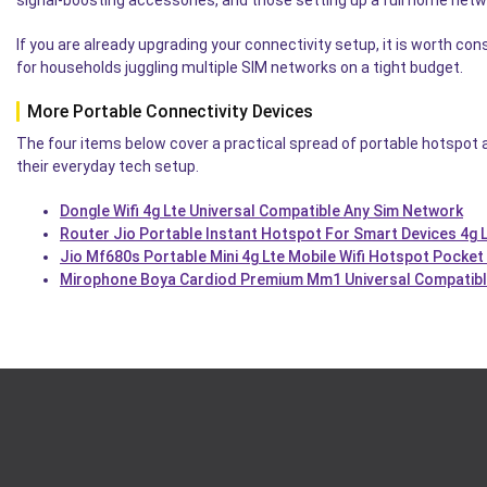
signal-boosting accessories, and those setting up a full home net
If you are already upgrading your connectivity setup, it is worth co
for households juggling multiple SIM networks on a tight budget.
More Portable Connectivity Devices
The four items below cover a practical spread of portable hotspot a
their everyday tech setup.
Dongle Wifi 4g Lte Universal Compatible Any Sim Network
Router Jio Portable Instant Hotspot For Smart Devices 4g 
Jio Mf680s Portable Mini 4g Lte Mobile Wifi Hotspot Pocket
Mirophone Boya Cardiod Premium Mm1 Universal Compatibl