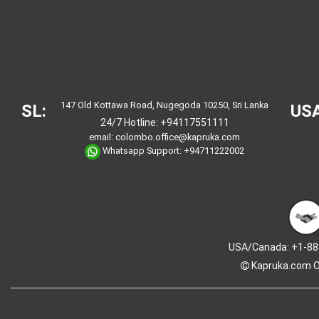
147 Old Kottawa Road, Nugegoda 10250, Sri Lanka
SL:
USA
24/7 Hotline:
+94117551111
email:
colombo.office@kapruka.com
Whatsapp Support:
+94711222002
USA/Canada: +1-88
Kapruka.com
O