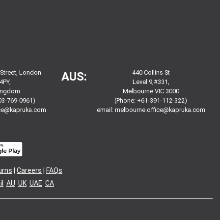
 Street, London
440 Collins St
AUS:
4PY,
Level 9,#331,
Kingdom
Melbourne VIC 3000
03-769-0961)
(Phone: +61-391-112-322)
ice@kapruka.com
email:
melbourne.office@kapruka.com
urns
|
Careers
|
FAQs
l
AU
UK
UAE
CA