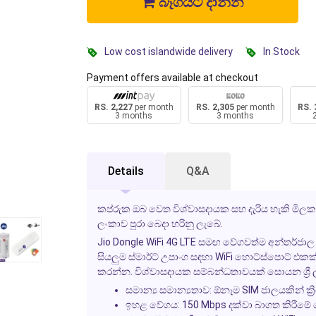
බෑගයට දාන්න
Low cost islandwide delivery
In Stock
Payment offers available at checkout
RS. 2,227
per month
RS. 2,305
per month
RS. 
3 months
3 months
Details
Q&A
කප්රුක ඔබ වෙත විශ්වාසදායක සහ දැරිය හැකි මිලක
ලංකාව පුරා බෙදා හරිනු ලැබේ.
Jio Dongle WiFi 4G LTE සමඟ වේගවත්ම අන්තර්ජා
සියලුම ස්මාර්ට් උපාංග සඳහා WiFi හොට්ස්පොට් 
කරන්න. විශ්වාසදායක සම්බන්ධතාවයක් සොයන ශ්‍රී ල
සමාන්‍ය සමාන්‍යතාව:
ඕනෑම SIM ජාලයකින් ක්‍රි
ඉහළ වේගය:
150 Mbps දක්වා බාගත කිරීමේ ව