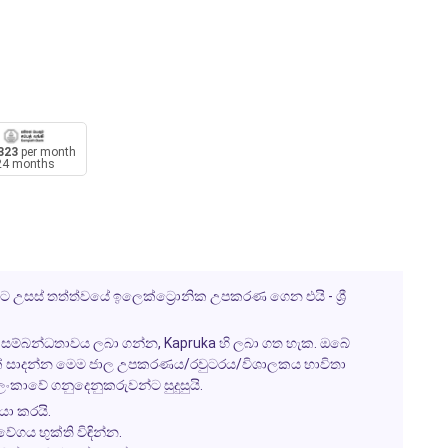
323
per month
24 months
ට උසස් තත්ත්වයේ ඉලෙක්ට්‍රොනික උපකරණ ගෙන එයි - ශ්‍රී
ල සම්බන්ධතාවය ලබා ගන්න, Kapruka හි ලබා ගත හැක. ඔබේ
එකක් සාදන්න මෙම ජාල උපකරණය/රවුටරය/විශාලකය භාවිතා
ංකාවේ ගනුදෙනුකරුවන්ට සුදුසුයි.
යා කරයි.
ේගය භුක්ති විඳින්න.