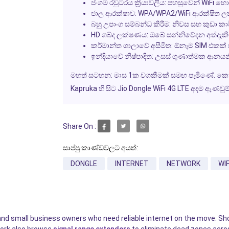
ජංගම රවුටරය ක්‍රියාවලිය:
පහසුවෙන් WiFi හොට
ජාල ආරක්ෂාව:
WPA/WPA2/WiFi ආරක්ෂිත ල
බහු උපාංග සම්බන්ධ කිරීම:
නිවස සහ කුඩා කාර්
HD ශබ්ද ලක්ෂණය:
ඔබේ සන්නිවේදන අත්දැක
කර්මාන්ත ශාලාවේ අසීමිත:
ඕනෑම SIM එකක් ස
ඉන්දියාවේ නිෂ්පාදිත:
උසස් ගුණාත්මක ආනයනි
මහත් සටහන:
මාස 1ක වගකීමක් සමඟ පැමිණේ. කොන්ද
Kapruka හි සිට Jio Dongle WiFi 4G LTE අදම ඇණවු
Share On :
සාප්පු කාණ්ඩවලට අයත්:
DONGLE
INTERNET
NETWORK
WI
 and small business owners who need reliable internet on the move. S