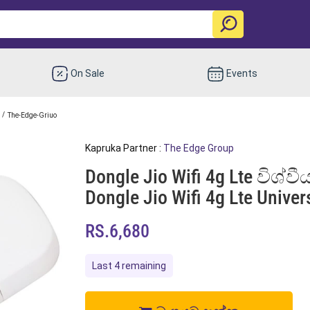
On Sale
Events
/
The-Edge-Griuo
Kapruka Partner :
The Edge Group
Dongle Jio Wifi 4g Lte විශ්
Dongle Jio Wifi 4g Lte Unive
RS.6,680
Last 4 remaining