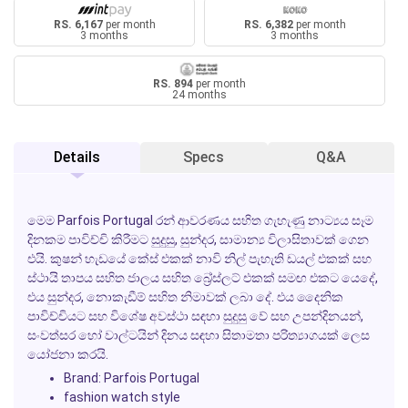
RS. 6,167
per month
RS. 6,382
per month
3 months
3 months
RS. 894
per month
24 months
Details
Specs
Q&A
මෙම Parfois Portugal රන් ආවරණය සහිත ගැහැණු නාට්‍යය සෑම
දිනකම පාවිච්චි කිරීමට සුදුසු, සුන්දර, සාමාන්‍ය විලාසිතාවක් ගෙන
එයි. කුෂන් හැඩයේ කේස් එකක් නාවි නිල් පැහැති ඩයල් එකක් සහ
ස්ථායි තාපය සහිත ජාලය සහිත බ්‍රේස්ලට් එකක් සමඟ එකට යෙදේ,
එය සුන්දර, නොකැඩීම් සහිත නිමාවක් ලබා දේ. එය දෛනික
පාවිච්චියට සහ විශේෂ අවස්ථා සඳහා සුදුසු වේ සහ උපන්දිනයන්,
සංවත්සර හෝ වාල්ටයින් දිනය සඳහා සිතාමතා පරිත්‍යාගයක් ලෙස
යෝජනා කරයි.
Brand:
Parfois Portugal
fashion watch style