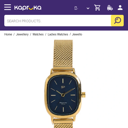
/
/
/
/
Home
Jewellery
Watches
Ladies Watches
Jewello