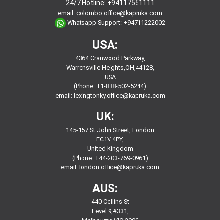
24/7 Hotline:
+94117551111
email:
colombo.office@kapruka.com
Whatsapp Support:
+94711222002
USA:
4364 Cranwood Parkway,
Warrensville Heights,OH,44128,
USA
(Phone: +1-888-502-5244)
email:
lexingtonky.office@kapruka.com
UK:
145-157 St John Street, London
EC1V 4PY,
United Kingdom
(Phone: +44-203-769-0961)
email:
london.office@kapruka.com
AUS:
440 Collins St
Level 9,#331,