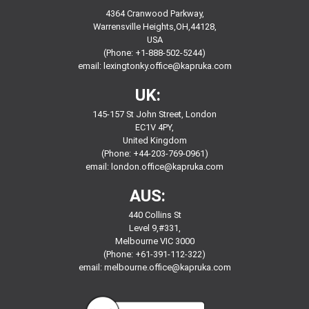
4364 Cranwood Parkway,
Warrensville Heights,OH,44128,
USA
(Phone: +1-888-502-5244)
email:
lexingtonky.office@kapruka.com
UK:
145-157 St John Street, London
EC1V 4PY,
United Kingdom
(Phone: +44-203-769-0961)
email:
london.office@kapruka.com
AUS:
440 Collins St
Level 9,#331,
Melbourne VIC 3000
(Phone: +61-391-112-322)
email:
melbourne.office@kapruka.com