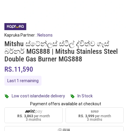
Kapruka Partner :
Nelsons
Mitshu ස්ටේන්ලස් ස්ටීල් ද්විත්ව ගෑස්
බර්නර් MGS888 | Mitshu Stainless Steel
Double Gas Burner MGS888
RS.11,590
Last 1 remaining
Low cost islandwide delivery
In Stock
Payment offers available at checkout
RS. 3,863
per month
RS. 3,999
per month
3 months
3 months