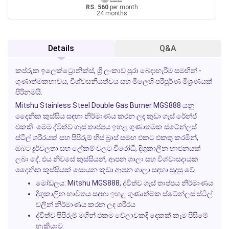
RS. 560
per month
24 months
Details
Q&A
කප්රුක ඉලෙක්ට්‍රොනික්ස්, ශ්‍රී ලංකාව පුරා බෙදාහැරීම සමඟින් -
ගුණාත්මකභාවය, විශ්වසනීයත්වය සහ මිලෙහි පරිපූර්ණ මිශ්‍රණයක්
පිරිනමයි.
Mitshu Stainless Steel Double Gas Burner MGS888 යනු
දෛනික කුස්සිය සඳහා නිර්මාණය කරන ලද කුඩා ගෑස් රේන්ජ්
එකකි. මෙම ද්විත්ව ගෑස් තාප්පය ඉහළ ගුණාත්මක ස්ටේන්ලස්
ස්ටීල් ශරීරයක් සහ පිපිරුම් හිස් බ්‍රාස් සමඟ එකට එකතු කරමින්,
ඔබට දුර්වලතා සහ ලේකම් වලට විරෝධී, දිගුකාලීන භාජනයක්
ලබා දේ. එය නිවසේ කුස්සියන්, ආපන ශාලා සහ විශ්වාසදායක
දෛනික කුස්සියක් සොයන කුඩා ආපන ශාලා සඳහා සුදුසු වේ.
මෝඩලය: Mitshu MGS888, ද්විත්ව ගෑස් තාප්පය නිර්මාණය
දිගුකාලීන භාවිතය සඳහා ඉහළ ගුණාත්මක ස්ටේන්ලස් ස්ටීල්
වලින් නිර්මාණය කරන ලද ශරීරය
ද්විත්ව පිපිරුම් මගින් එකම වේලාවකදී දෙකක් කෑම පිසීමේ
හැකියාව