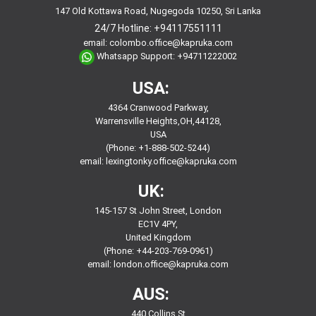
147 Old Kottawa Road, Nugegoda 10250, Sri Lanka
24/7 Hotline:
+94117551111
email:
colombo.office@kapruka.com
Whatsapp Support:
+94711222002
USA:
4364 Cranwood Parkway,
Warrensville Heights,OH,44128,
USA
(Phone: +1-888-502-5244)
email:
lexingtonky.office@kapruka.com
UK:
145-157 St John Street, London
EC1V 4PY,
United Kingdom
(Phone: +44-203-769-0961)
email:
london.office@kapruka.com
AUS:
440 Collins St