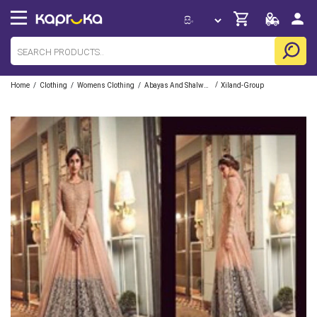
/
/
/
/
Home
Clothing
Womens Clothing
Abayas And Shalwars
Xiland-Group