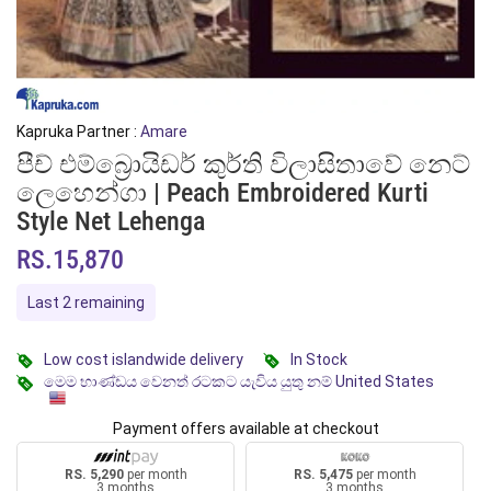
Kapruka Partner :
Amare
පීච් එම්බ්‍රොයිඩර් කුර්ති විලාසිතාවේ නෙට්
ලෙහෙන්ගා | Peach Embroidered Kurti
Style Net Lehenga
RS.15,870
Last 2 remaining
Low cost islandwide delivery
In Stock
මෙම භාණ්ඩය වෙනත් රටකට යැවිය යුතු නම් United States
Payment offers available at checkout
RS. 5,290
per month
RS. 5,475
per month
3 months
3 months