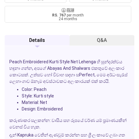
RS. 767
per month
24 months
Details
Q&A
Peach Embroidered Kurti Style Net Lehenga හි සුන්දරත්වය
හඳුනා ගන්න, අපගේ
Abayas And Shalwars
එකතුවේ අලංකාර
කොටසක්. උත්සව හෝ විවාහ සඳහා සPerfect, මෙම අර්ධ-සැරැස්
ලෙහාංගාව ඕනෑම අවස්ථාවකට අලංකාරයක් එක් කරයි.
Color: Peach
Style: Kurti style
Material: Net
Design: Embroidered
කරුණාකර සලකන්න: වාසිය සහ රූපයේ වර්ණ යම් ප්‍රමාණයකින්
වෙනස් විය හැක.
දැන්
Kapruka
වෙතින් ඇණවුම් කරන්න සහ ශ්‍රී ලංකාවේ ලබා ගත