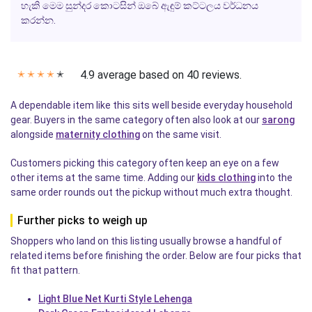
හැකි මෙම සුන්දර කොටසින් ඔබේ ඇඳුම් කට්ටලය වර්ධනය
කරන්න.
4.9 average based on 40 reviews.
✭
✭
✭
✭
✭
A dependable item like this sits well beside everyday household
gear. Buyers in the same category often also look at our
sarong
alongside
maternity clothing
on the same visit.
Customers picking this category often keep an eye on a few
other items at the same time. Adding our
kids clothing
into the
same order rounds out the pickup without much extra thought.
Further picks to weigh up
Shoppers who land on this listing usually browse a handful of
related items before finishing the order. Below are four picks that
fit that pattern.
Light Blue Net Kurti Style Lehenga