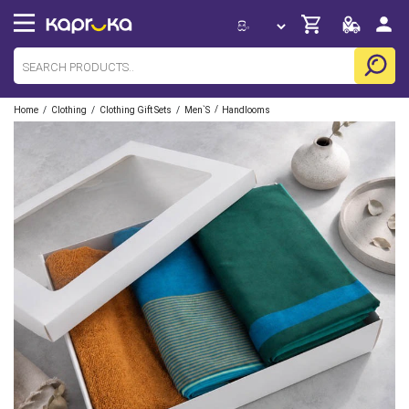
/
/
/
/
Home
Clothing
Clothing Gift Sets
Men`s
Handlooms