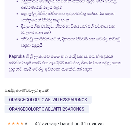
බහුකාර්ය ශෛලිය: සාරොන් ස්කර්ට්, ඇඳුම හෝ වෙරළ
ආවරණයක් ලෙස ඇදුම්
සැහැල්ලු පිරිසිදු කිරීම සහ අඩු නඩත්තු සත්කාරය සඳහා
යන්ත්‍රයෙන් පිරිසිදු කළ හැක
දිරුම් සහිත වස්තුව, නිතර භාවිතයෙන් එහි වර්ණය සහ
මෘදුකම තබා ගනී
නිවාඩු, කාම්පින් ගමන්, දිනපතා පිටවීම් සහ වෙරළ නිවාඩු
සඳහා සුදුසුයි
Kapruka හි ශ්‍රී ලංකාවේ මෙම කහ රෙදි සහ සාරොන් දෙකක්
සමඟින් තෑගි සෙට් එක ඇණවුම් කරන්න, මිතුරන් සහ පවුල සඳහා
සූදානම්-තෑගි වෙරළ අවශ්‍යතා පැකේජයක් සඳහා.
සාප්පු කාණ්ඩවලට අයත්:
ORANGECOLORTOWELWITH2SSARONGS
ORANGECOLORTOWELWITH2SARONGS
4.2 average based on 31 reviews.
✭
✭
✭
✭
✭