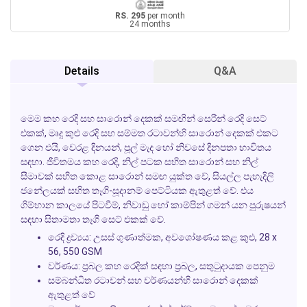
RS. 295
per month
24 months
Details
Q&A
මෙම කහ රෙදි සහ සාරොන් දෙකක් සමඟින් සෙරීන් රෙදි සෙට්
එකක්, මෘදු කුළු රෙදි සහ සම්මත රටාවන්හි සාරොන් දෙකක් එකට
ගෙන එයි, වෙරළ දිනයන්, පූල් මැද හෝ නිවසේ දිනපතා භාවිතය
සඳහා. ජීවිතමය කහ රෙදි, නිල් පටක සහිත සාරොන් සහ නිල්
සීමාවක් සහිත කොළ සාරොන් සමඟ යුක්ත වේ, සියල්ල පැහැදිලි
ජනේලයක් සහිත තෑගි-සූදානම් පෙට්ටියක ඇතුළත් වේ. එය
ගිම්හාන කාලයේ පිටවීම්, නිවාඩු හෝ කාම්පින් ගමන් යන පුරුෂයන්
සඳහා සිතාමතා තෑගි සෙට් එකක් වේ.
රෙදි ද්‍රව්‍යය: උසස් ගුණාත්මක, අවශෝෂණය කළ කුළු, 28 x
56, 550 GSM
වර්ණය: ප්‍රබල කහ රෙදික් සඳහා ප්‍රබල, සතුටුදායක පෙනුම
සම්බන්ධිත රටාවන් සහ වර්ණයන්හි සාරොන් දෙකක්
ඇතුළත් වේ