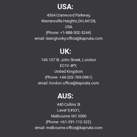
USA:
4364 Cranwood Parkway,
Warrensville Heights,OH,44128,
USA
(Phone: +1-888-502-5244)
email:
lexingtonky.office@kapruka.com
UK:
145-157 St John Street, London
EC1V 4PY,
United Kingdom
(Phone: +44-203-769-0961)
email:
london.office@kapruka.com
AUS:
440 Collins St
Level 9,#331,
Melbourne VIC 3000
(Phone: +61-391-112-322)
email:
melbourne.office@kapruka.com