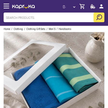
/
/
/
/
Home
Clothing
Clothing Gift Sets
Men`s
Handlooms