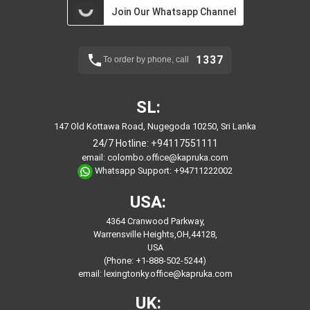
Join Our Whatsapp Channel
1337
To order by phone, call
SL:
147 Old Kottawa Road, Nugegoda 10250, Sri Lanka
24/7 Hotline:
+94117551111
email:
colombo.office@kapruka.com
Whatsapp Support:
+94711222002
USA:
4364 Cranwood Parkway,
Warrensville Heights,OH,44128,
USA
(Phone: +1-888-502-5244)
email:
lexingtonky.office@kapruka.com
UK: