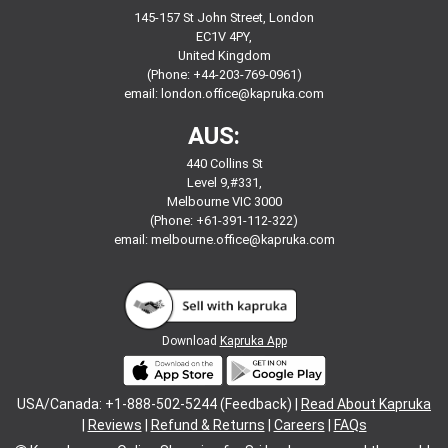
145-157 St John Street, London
EC1V 4PY,
United Kingdom
(Phone: +44-203-769-0961)
email:
london.office@kapruka.com
AUS:
440 Collins St
Level 9,#331,
Melbourne VIC 3000
(Phone: +61-391-112-322)
email:
melbourne.office@kapruka.com
Download
Kapruka App
USA/Canada: +1-888-502-5244 (Feedback) |
Read About Kapruka
|
Reviews
|
Refund & Returns
|
Careers
|
FAQs