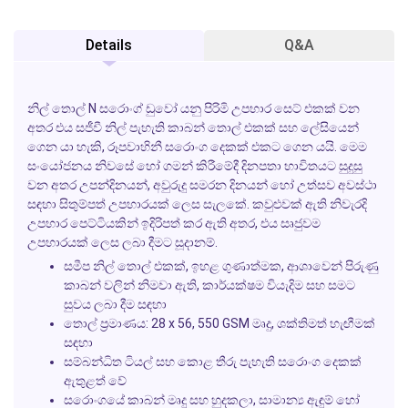
Details
Q&A
නිල් තොල් N සරොංග් ඩුවෝ යනු පිරිමි උපහාර සෙට් එකක් වන
අතර එය සජීවී නිල් පැහැති කාබන් තොල් එකක් සහ ලේසියෙන්
ගෙන යා හැකි, රූපවාහිනී සරොංග දෙකක් එකට ගෙන යයි. මෙම
සංයෝජනය නිවසේ හෝ ගමන් කිරීමේදී දිනපතා භාවිතයට සුදුසු
වන අතර උපන්දිනයන්, අවුරුදු සමරන දිනයන් හෝ උත්සව අවස්ථා
සඳහා සිතුම්පත් උපහාරයක් ලෙස සැලකේ. කවුළුවක් ඇති නිවැරදි
උපහාර පෙට්ටියකින් ඉදිරිපත් කර ඇති අතර, එය සෘජුවම
උපහාරයක් ලෙස ලබා දීමට සූදානම්.
සමීප නිල් තොල් එකක්, ඉහළ ගුණාත්මක, ආශාවෙන් පිරුණු
කාබන් වලින් නිමවා ඇති, කාර්යක්ෂම වියැදිම සහ සමට
සුවය ලබා දීම සඳහා
තොල් ප්‍රමාණය: 28 x 56, 550 GSM මෘදු, ශක්තිමත් හැඟීමක්
සඳහා
සම්බන්ධිත ටියල් සහ කොළ තීරු පැහැති සරොංග දෙකක්
ඇතුළත් වේ
සරොංගයේ කාබන් මෘදු සහ හුදකලා, සාමාන්‍ය ඇඳුම් හෝ