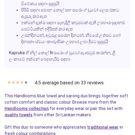
විවේකය සඳහා සුදුසුයි
පිරිමි සඳහා සමාන තොල් සහ සරොංග් ඩුවෝ ලෙස එකට
ඇසුරු කර ඇත
ඉක්මන් දැක්ම සඳහා පැහැදිලි කවුළුවක් ඇති උපහාර-සූදානම්
පෙට්ටියකින් ඉදිරිපත් කර ඇත
උපන්දිනයන්, අවුරුදු සමරන දිනයන්, නිවසේ උත්සව හෝ
දිනපතා ස්වයං-කාරුණික උපහාර ලබා දීමට සුදුසුයි
Kapruka හි නිල් තොල් N සරොංග් ඩුවෝ ඇණවුම් කරන්න, ශ්‍රී
ලංකාවේ ඉක්මන් බෙදාහැරීම සඳහා.
4.5 average based on 33 reviews.
✭
✭
✭
✭
✭
This Handlooms blue towel and sarong duo brings together soft
cotton comfort and classic colour. Browse more from the
Handlooms collection
for everyday wear or pair this set with
quality towels
from other Sri Lankan makers.
Gift this duo to someone who appreciates
traditional wear
in
fresh colour combinations.