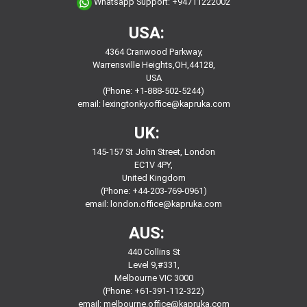
Whatsapp Support:
+94711222002
USA:
4364 Cranwood Parkway,
Warrensville Heights,OH,44128,
USA
(Phone: +1-888-502-5244)
email:
lexingtonky.office@kapruka.com
UK:
145-157 St John Street, London
EC1V 4PY,
United Kingdom
(Phone: +44-203-769-0961)
email:
london.office@kapruka.com
AUS:
440 Collins St
Level 9,#331,
Melbourne VIC 3000
(Phone: +61-391-112-322)
email:
melbourne.office@kapruka.com