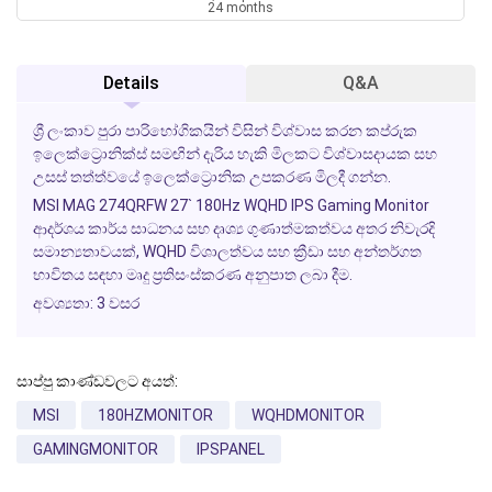
24 months
Details
Q&A
ශ්‍රී ලංකාව පුරා පාරිභෝගිකයින් විසින් විශ්වාස කරන කප්රුක
ඉලෙක්ට්‍රොනික්ස් සමඟින් දැරිය හැකි මිලකට විශ්වාසදායක සහ
උසස් තත්ත්වයේ ඉලෙක්ට්‍රොනික උපකරණ මිලදී ගන්න.
MSI MAG 274QRFW 27` 180Hz WQHD IPS
Gaming
Monitor
ආදර්ශය
කාර්ය සාධනය සහ දෘශ්‍ය ගුණාත්මකත්වය අතර නිවැරදි
සමාන්‍යතාවයක්,
WQHD
විශාලත්වය සහ ක්‍රීඩා සහ අන්තර්ගත
භාවිතය සඳහා මෘදු ප්‍රතිසංස්කරණ අනුපාත ලබා දීම.
අවශ්‍යතා: 3 වසර
සාප්පු කාණ්ඩවලට අයත්:
MSI
180HZMONITOR
WQHDMONITOR
GAMINGMONITOR
IPSPANEL