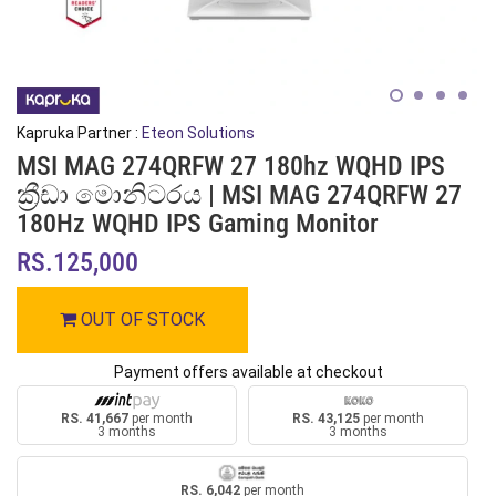
Kapruka Partner :
Eteon Solutions
MSI MAG 274QRFW 27 180hz WQHD IPS
ක්‍රීඩා මොනිටරය | MSI MAG 274QRFW 27
180Hz WQHD IPS Gaming Monitor
RS.125,000
OUT OF STOCK
Payment offers available at checkout
RS. 41,667
per month
RS. 43,125
per month
3 months
3 months
RS. 6,042
per month