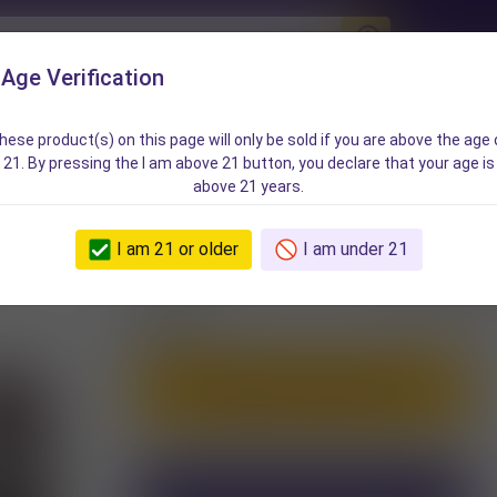
Age Verification
On Sale
Events
hese product(s) on this page will only be sold if you are above the age 
21. By pressing the I am above 21 button, you declare that your age is
above 21 years.
Kapruka Partner :
Rockland
I am 21 or older
I am under 21
ලයන් ස්ට්‍රෝං බියර් 330ml 04
Cans
OUT OF STOCK