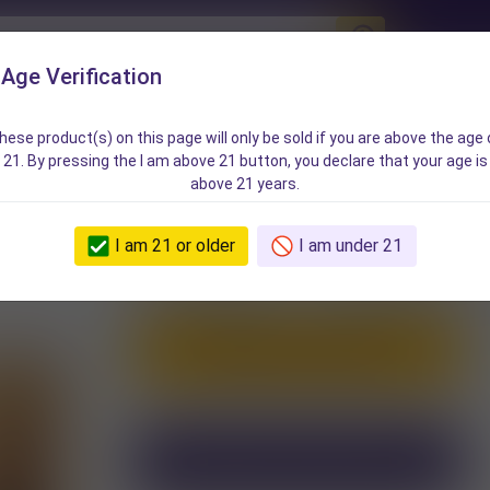
Age Verification
On Sale
Events
hese product(s) on this page will only be sold if you are above the age 
21. By pressing the I am above 21 button, you declare that your age is
above 21 years.
Kapruka Partner :
Rockland
I am 21 or older
I am under 21
Lion Lager බියර් 500ml 04 කෑ
OUT OF STOCK
Remind me when in Stock