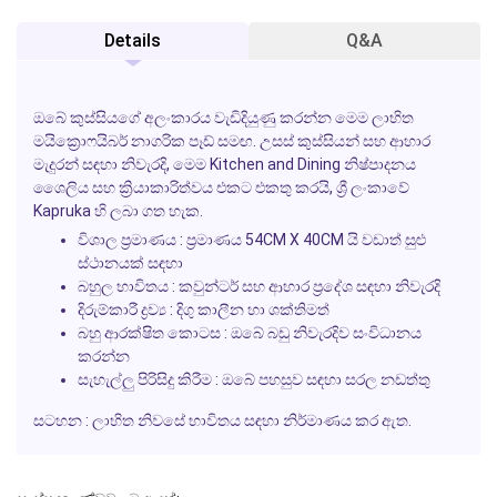
Details
Q&A
ඔබේ කුස්සියගේ අලංකාරය වැඩිදියුණු කරන්න මෙම ලාභිත
මයික්‍රොෆයිබර් නාගරික පෑඩ් සමඟ. උසස් කුස්සියන් සහ ආහාර
මැදුරන් සඳහා නිවැරදි, මෙම
Kitchen and Dining
නිෂ්පාදනය
ශෛලිය සහ ක්‍රියාකාරිත්වය එකට එකතු කරයි, ශ්‍රී ලංකාවේ
Kapruka හි ලබා ගත හැක.
විශාල ප්‍රමාණය :
ප්‍රමාණය 54CM X 40CM යි වඩාත් සුළු
ස්ථානයක් සඳහා
බහුල භාවිතය :
කවුන්ටර් සහ ආහාර ප්‍රදේශ සඳහා නිවැරදි
දිරුම්කාරී ද්‍රව්‍ය :
දිගු කාලීන හා ශක්තිමත්
බහු ආරක්ෂිත කොටස :
ඔබේ බඩු නිවැරදිව සංවිධානය
කරන්න
සැහැල්ලු පිරිසිදු කිරීම :
ඔබේ පහසුව සඳහා සරල නඩත්තු
සටහන :
ලාභිත නිවසේ භාවිතය සඳහා නිර්මාණය කර ඇත.