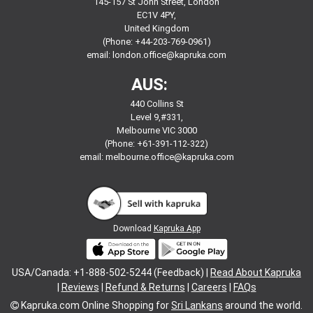
145-157 St John Street, London
EC1V 4PY,
United Kingdom
(Phone: +44-203-769-0961)
email:
london.office@kapruka.com
AUS:
440 Collins St
Level 9,#331,
Melbourne VIC 3000
(Phone: +61-391-112-322)
email:
melbourne.office@kapruka.com
Download
Kapruka App
USA/Canada: +1-888-502-5244 (Feedback) |
Read About Kapruka
|
Reviews
|
Refund & Returns
|
Careers
|
FAQs
Kapruka.com
Online Shopping for
Sri Lankans
around the world.