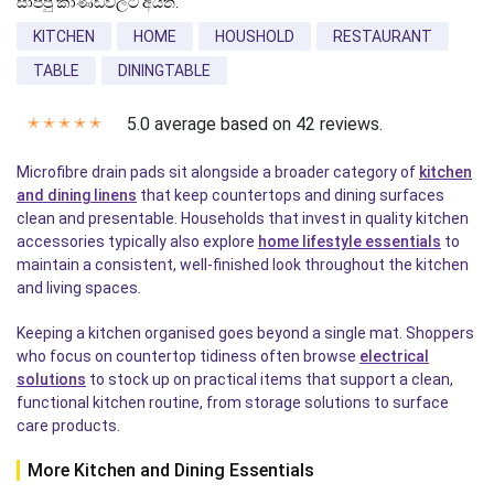
සාප්පු කාණ්ඩවලට අයත්:
KITCHEN
HOME
HOUSHOLD
RESTAURANT
TABLE
DININGTABLE
5.0 average based on 42 reviews.
✭
✭
✭
✭
✭
Microfibre drain pads sit alongside a broader category of
kitchen
and dining linens
that keep countertops and dining surfaces
clean and presentable. Households that invest in quality kitchen
accessories typically also explore
home lifestyle essentials
to
maintain a consistent, well-finished look throughout the kitchen
and living spaces.
Keeping a kitchen organised goes beyond a single mat. Shoppers
who focus on countertop tidiness often browse
electrical
solutions
to stock up on practical items that support a clean,
functional kitchen routine, from storage solutions to surface
care products.
More Kitchen and Dining Essentials