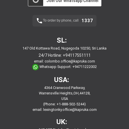
Join Our Whatsapp Channel
1337
To order by phone, call
SL:
147 Old Kottawa Road, Nugegoda 10250, Sri Lanka
24/7 Hotline:
+94117551111
email:
colombo.office@kapruka.com
Whatsapp Support:
+94711222002
USA:
4364 Cranwood Parkway,
Warrensville Heights,OH,44128,
USA
(Phone: +1-888-502-5244)
email:
lexingtonky.office@kapruka.com
UK: