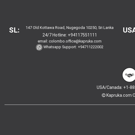
147 Old Kottawa Road, Nugegoda 10250, Sri Lanka
SL:
USA
24/7 Hotline:
+94117551111
email:
colombo.office@kapruka.com
Whatsapp Support:
+94711222002
USA/Canada: +1-88
Kapruka.com
O