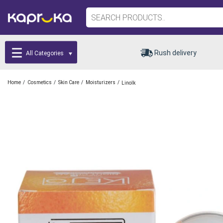
Rush delivery
All Categories
/
/
/
/
Home
Cosmetics
Skin Care
Moisturizers
Linolk