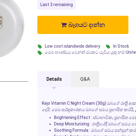
Last 3 remaining
බෑගයට දාන්න
Low cost islandwide delivery
In Stock
මෙම භාණ්ඩය වෙනත් රටකට යැවිය යුතු නම් Unit
Details
Q&A
Kejo Vitamin C Night Cream (30g) ඔබගේ රාත්‍රී ආකා
දෙයි. මෙම ආර්ද්‍රකාරකය ඔබගේ සමය ප්‍රභාසිත කරය
Brightening Effect :
ස්වාභාවික, ප්‍රභාසිත ප
Deep Moisturizing :
රාත්‍රීයේදී ඔබගේ සමය ප
Soothing Formula :
ඔබගේ සමය සන්සුන් කරමින