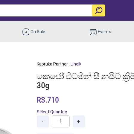
On Sale
Events
Kapruka Partner :
Linolk
කෙජෝ විටමින් සී නයිට් ක්‍රීම
30g
RS.710
Select Quantity
-
+