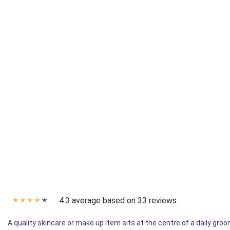
4.3 average based on 33 reviews.
✭
✭
✭
✭
✭
A quality skincare or make up item sits at the centre of a daily groomi