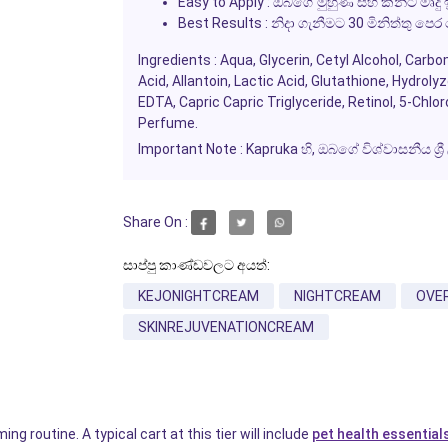
Easy to Apply :
ඔබගේ මුහුණ සහ කන්ට මෘදු ඉ
Best Results :
නිදා ගැනීමට 30 මිනිත්තු පෙ
Ingredients :
Aqua, Glycerin, Cetyl Alcohol, Carbo
Acid, Allantoin, Lactic Acid, Glutathione, Hydro
EDTA, Capric Capric Triglyceride, Retinol, 5-Chlo
Perfume.
Important Note :
Kapruka හි, ඔබගේ විශ්වාසනීය ශ
Share On :
සාප්පු කාණ්ඩවලට අයත්:
KEJONIGHTCREAM
NIGHTCREAM
OVE
SKINREJUVENATIONCREAM
ng routine. A typical cart at this tier will include
pet health essential