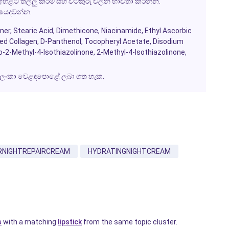
හළට තල්ලු කිරීම් සහ වටකුරු චලන භාවිතා කරන්න.
ර යෙදවන්න.
mer, Stearic Acid, Dimethicone, Niacinamide, Ethyl Ascorbic
lyzed Collagen, D-Panthenol, Tocopheryl Acetate, Disodium
ro-2-Methyl-4-Isothiazolinone, 2-Methyl-4-Isothiazolinone,
්‍රී ලංකා වෙළඳපොළේ ලබා ගත හැක.
RNIGHTREPAIRCREAM
HYDRATINGNIGHTCREAM
s
with a matching
lipstick
from the same topic cluster.