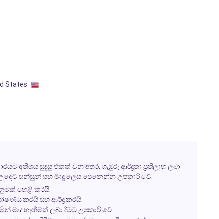
ed States
රයට අතිශය සුදුසු එකක් වන අතර, ගැඹුරු ආර්ද්‍රතා ප්‍රතිලාභ ලබා
ි, උදේට සන්සුන් සහ මෘදු ලෙස පෙනෙන්න උපකාරී වේ.
ෙනුමක් හෙළි කරයි.
ෝෂණය කරයි සහ ආර්ද්‍ර කරයි.
් මෘදු හැඟීමක් ලබා දීමට උපකාරී වේ.