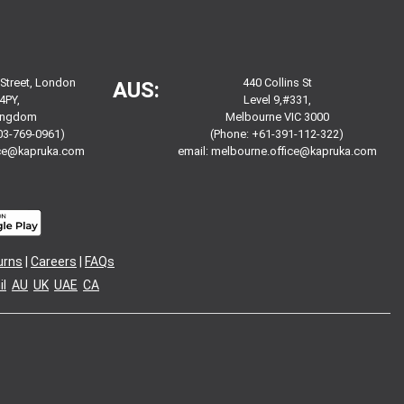
 Street, London
440 Collins St
AUS:
4PY,
Level 9,#331,
Kingdom
Melbourne VIC 3000
03-769-0961)
(Phone: +61-391-112-322)
ice@kapruka.com
email:
melbourne.office@kapruka.com
urns
|
Careers
|
FAQs
l
AU
UK
UAE
CA