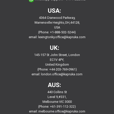
USA:
4364 Cranwood Parkway,
Warrensville Heights,OH,44128,
USA
(Phone: +1-888-502-5244)
email:
lexingtonky.office@kapruka.com
UK:
145-157 St John Street, London
EC1V 4PY,
United Kingdom
(Phone: +44-203-769-0961)
email:
london.office@kapruka.com
AUS:
440 Collins St
Level 9,#331,
Melbourne VIC 3000
(Phone: +61-391-112-322)
email:
melbourne.office@kapruka.com