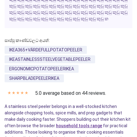
කුඩු කුඩු කුඩු කුඩු කුඩු කුඩු කුඩු කුඩු කුඩු කුඩු කුඩු කුඩු කුඩු කුඩු කුඩු
කුඩු කුඩු කුඩු කුඩු කුඩු කුඩු කුඩු කුඩු කුඩු කුඩු කුඩු කුඩු කුඩු කුඩු කුඩු
කුඩු කුඩු කුඩු කුඩු කුඩු කුඩු කුඩු කුඩු කුඩු කුඩු කුඩු කුඩු ක
සාප්පු කාණ්ඩවලට අයත්:
IKEA365+VÄRDEFULLPOTATOPEELER
IKEASTAINLESSSTEELVEGETABLEPEELER
ERGONOMICPOTATOPEELERIKEA
SHARPBLADEPEELERIKEA
5.0 average based on 44 reviews.
✭
✭
✭
✭
✭
A stainless steel peeler belongs in a well-stocked kitchen
alongside chopping tools, spice mills, and prep gadgets that
make daily cooking faster. Shoppers building out their kitchen kit
often browse the broader
household tools range
for practical
additions. Those looking to organise their cooking essentials