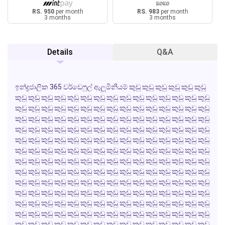
RS. 950
per month
RS. 983
per month
3 months
3 months
Details
Q&A
ඉන්ද්‍රජාලික 365 වර්ඩෙෆුල් ඇලූමිනියම් කුඩු කුඩු කුඩු කුඩු කුඩු කුඩු
කුඩු කුඩු කුඩු කුඩු කුඩු කුඩු කුඩු කුඩු කුඩු කුඩු කුඩු කුඩු කුඩු කුඩු කුඩු
කුඩු කුඩු කුඩු කුඩු කුඩු කුඩු කුඩු කුඩු කුඩු කුඩු කුඩු කුඩු කුඩු කුඩු කුඩු
කුඩු කුඩු කුඩු කුඩු කුඩු කුඩු කුඩු කුඩු කුඩු කුඩු කුඩු කුඩු කුඩු කුඩු කුඩු
කුඩු කුඩු කුඩු කුඩු කුඩු කුඩු කුඩු කුඩු කුඩු කුඩු කුඩු කුඩු කුඩු කුඩු කුඩු
කුඩු කුඩු කුඩු කුඩු කුඩු කුඩු කුඩු කුඩු කුඩු කුඩු කුඩු කුඩු කුඩු කුඩු කුඩු
කුඩු කුඩු කුඩු කුඩු කුඩු කුඩු කුඩු කුඩු කුඩු කුඩු කුඩු කුඩු කුඩු කුඩු කුඩු
කුඩු කුඩු කුඩු කුඩු කුඩු කුඩු කුඩු කුඩු කුඩු කුඩු කුඩු කුඩු කුඩු කුඩු කුඩු
කුඩු කුඩු කුඩු කුඩු කුඩු කුඩු කුඩු කුඩු කුඩු කුඩු කුඩු කුඩු කුඩු කුඩු කුඩු
කුඩු කුඩු කුඩු කුඩු කුඩු කුඩු කුඩු කුඩු කුඩු කුඩු කුඩු කුඩු කුඩු කුඩු කුඩු
කුඩු කුඩු කුඩු කුඩු කුඩු කුඩු කුඩු කුඩු කුඩු කුඩු කුඩු කුඩු කුඩු කුඩු කුඩු
කුඩු කුඩු කුඩු කුඩු කුඩු කුඩු කුඩු කුඩු කුඩු කුඩු කුඩු කුඩු කුඩු කුඩු කුඩු
කුඩු කුඩු කුඩු කුඩු කුඩු කුඩු කුඩු කුඩු කුඩු කුඩු කුඩු කුඩු කුඩු කුඩු කුඩු
කුඩු කුඩු කුඩු කුඩු කුඩු කුඩු කුඩු කුඩු කුඩු කුඩු කුඩු කුඩු කුඩු කුඩු කුඩු