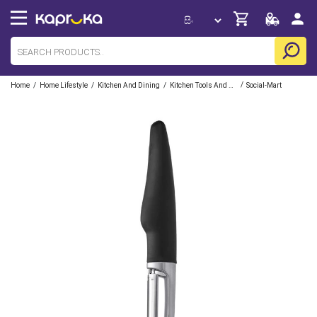
/
/
/
/
Home
Home Lifestyle
Kitchen And Dining
Kitchen Tools And Gadgets
Social-Mart