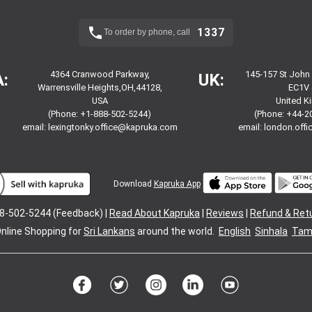
1337
To order by phone, call
4364 Cranwood Parkway,
145-157 St John
:
UK:
Warrensville Heights,OH,44128,
EC1V 
USA
United 
(Phone: +1-888-502-5244)
(Phone: +44-2
email:
lexingtonky.office@kapruka.com
email:
london.off
Download
Kapruka App
8-502-5244 (Feedback) |
Read About Kapruka
|
Reviews
|
Refund & Ret
nline Shopping for
Sri Lankans
around the world.
English
Sinhala
Tami