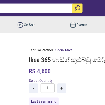
On Sale
Events
Kapruka Partner :
Social Mart
Ikea 365 හාඩිග් කුළුබඩු මෝල 
RS.4,600
Select Quantity
-
+
Last 3 remaining