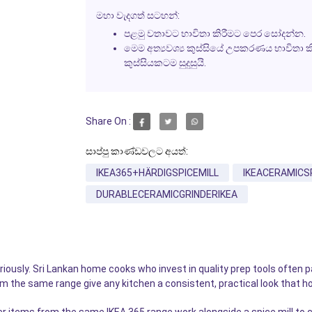
මහා වැදගත් සටහන්:
පළමු වතාවට භාවිතා කිරීමට පෙර සෝදන්න.
මෙම අත්‍යවශ්‍ය කුස්සියේ උපකරණය භාවිතා ක
කුස්සියකටම සුදුසුයි.
Share On :
සාප්පු කාණ්ඩවලට අයත්:
IKEA365+HÄRDIGSPICEMILL
IKEACERAMICS
DURABLECERAMICGRINDERIKEA
eriously. Sri Lankan home cooks who invest in quality prep tools often 
om the same range give any kitchen a consistent, practical look that h
er items from the same IKEA 365 range work alongside a spice mill to c