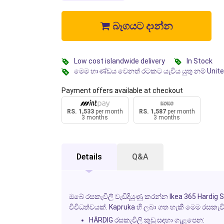
බෑගයට දාන්න
Low cost islandwide delivery
In Stock
මෙම භාණ්ඩය වෙනත් රටකට යැවිය යුතු නම් Unit
Payment offers available at checkout
RS. 1,533
per month
RS. 1,587
per month
3 months
3 months
Details
Q&A
ඔබේ රසකැවිලි වැඩිදියුණු කරන්න Ikea 365 Hardig 
විවිධත්වයක්. Kapruka හි ලබා ගත හැකි මෙම රසකැවි
HÄRDIG
රසකැවිලි කුඩු සඳහා ගැළපෙන: