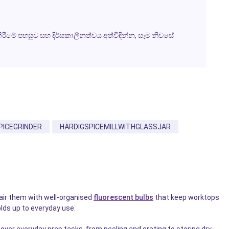
ිරීමේ පහසුව සහ දීර්ඝකාලීනත්වය අත්විඳින්න, සෑම නිවසේ
PICEGRINDER
HÄRDIGSPICEMILLWITHGLASSJAR
pair them with well-organised
fluorescent bulbs
that keep worktops
olds up to everyday use.
over everyday prep tasks, from peeling and grating to storing dry