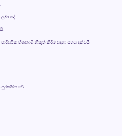
.
 ලබා දේ.
යි.
ාරිසරික හිතකාමී නිකුත් කිරීම සඳහා සහය දක්වයි.
-සුරක්ෂිත වේ.