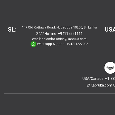
147 Old Kottawa Road, Nugegoda 10250, Sri Lanka
SL:
USA
24/7 Hotline:
+94117551111
email:
colombo.office@kapruka.com
Whatsapp Support:
+94711222002
USA/Canada: +1-88
Kapruka.com
O