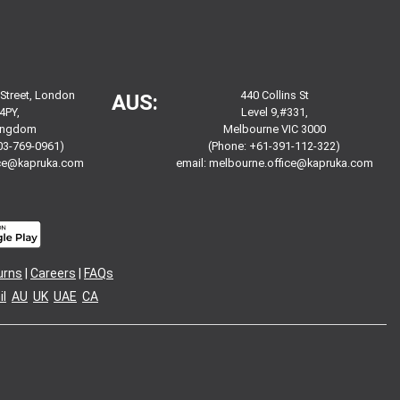
 Street, London
440 Collins St
AUS:
4PY,
Level 9,#331,
Kingdom
Melbourne VIC 3000
03-769-0961)
(Phone: +61-391-112-322)
ice@kapruka.com
email:
melbourne.office@kapruka.com
urns
|
Careers
|
FAQs
l
AU
UK
UAE
CA