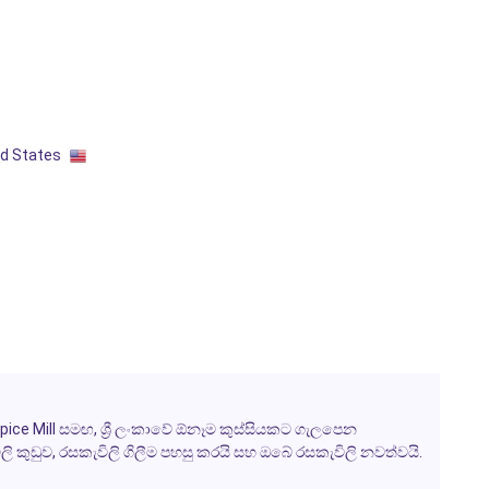
ed States
Spice Mill සමඟ, ශ්‍රී ලංකාවේ ඕනෑම කුස්සියකට ගැලපෙන
ලි කුඩුව, රසකැවිලි ගිලීම පහසු කරයි සහ ඔබේ රසකැවිලි නවත්වයි.