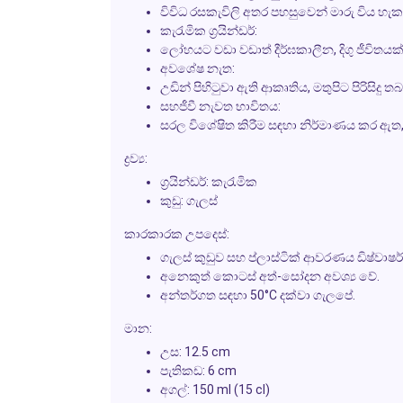
විවිධ රසකැවිලි අතර පහසුවෙන් මාරු විය හැක
කැරැමික
ග්‍රයින්ඩර්:
ලෝහයට වඩා වඩාත් දීර්ඝකාලීන, දිගු ජීවිතයක්
අවශේෂ නැත:
උඩින් පිහිටුවා ඇති ආකෘතිය, මතුපිට පිරිසිදු තබ
සහජීවී නැවත භාවිතය:
සරල විශේෂිත කිරීම සඳහා නිර්මාණය කර ඇත, ප
ද්‍රව්‍ය:
ග්‍රයින්ඩර්: කැරැමික
කුඩු: ගැලස්
කාරකාරක උපදෙස්:
ගැලස් කුඩුව සහ ප්ලාස්ටික් ආවරණය ඩිෂ්වාෂර්
අනෙකුත් කොටස් අත්-සෝදන අවශ්‍ය වේ.
අන්තර්ගත සඳහා 50°C දක්වා ගැලපේ.
මාන:
උස: 12.5 cm
පැතිකඩ: 6 cm
අගල්: 150 ml (15 cl)