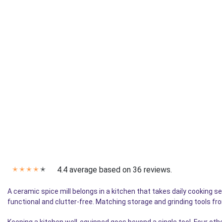
4.4 average based on 36 reviews.
✭
✭
✭
✭
✭
A ceramic spice mill belongs in a kitchen that takes daily cooking s
functional and clutter-free. Matching storage and grinding tools fr
Keeping a kitchen well-equipped goes beyond a single tool. Four oth