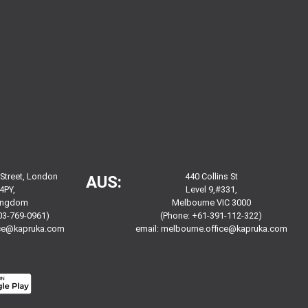
 Street, London
440 Collins St
AUS:
4PY,
Level 9,#331,
Kingdom
Melbourne VIC 3000
03-769-0961)
(Phone: +61-391-112-322)
ice@kapruka.com
email:
melbourne.office@kapruka.com