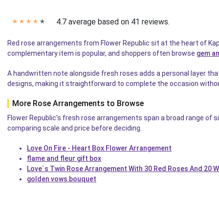
4.7 average based on 41 reviews.
✭
✭
✭
✭
✭
Red rose arrangements from Flower Republic sit at the heart of Kapr
complementary item is popular, and shoppers often browse
gem an
A handwritten note alongside fresh roses adds a personal layer tha
designs, making it straightforward to complete the occasion withou
More Rose Arrangements to Browse
Flower Republic's fresh rose arrangements span a broad range of s
comparing scale and price before deciding.
Love On Fire - Heart Box Flower Arrangement
flame and fleur gift box
Love`s Twin Rose Arrangement With 30 Red Roses And 20 W
golden vows bouquet