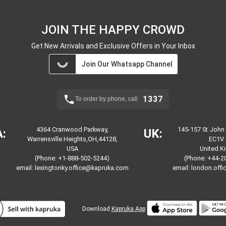
JOIN THE HAPPY CROWD
Get New Arrivals and Exclusive Offers in Your Inbox
Join Our Whatsapp Channel
1337
To order by phone, call
4364 Cranwood Parkway,
145-157 St John
:
UK:
Warrensville Heights,OH,44128,
EC1V 
USA
United 
(Phone: +1-888-502-5244)
(Phone: +44-2
email:
lexingtonky.office@kapruka.com
email:
london.off
Download
Kapruka App