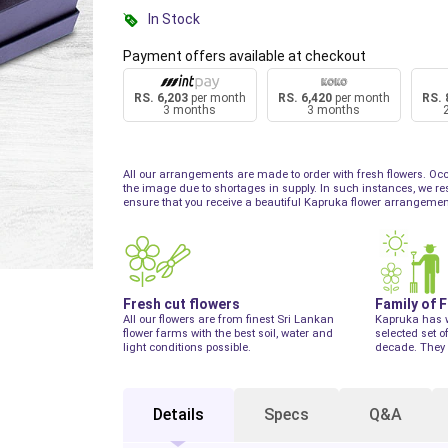
In Stock
Payment offers available at checkout
RS. 6,203
per month
RS. 6,420
per month
RS. 
3 months
3 months
All our arrangements are made to order with fresh flowers. Occ
the image due to shortages in supply. In such instances, we reser
ensure that you receive a beautiful Kapruka flower arrangemen
Fresh cut flowers
Family of 
All our flowers are from finest Sri Lankan
Kapruka has 
flower farms with the best soil, water and
selected set o
light conditions possible.
decade. They 
Details
Specs
Q&A