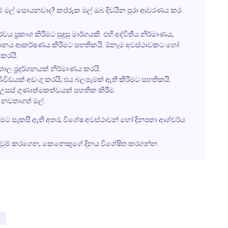
වුම් මල් සොයනවාද? කප්රුක මල් ඔබ දිවයින පුරා ආවරණය කර
්‍රකාශ කිරීමට සුදුසු මාර්ගයකි. එහි අද්විතීය නිර්මාණය,
වධානය ආකර්ෂණය කිරීමට සහතිකයි. ඕනෑම අවස්ථාවකට හෝ
කරයි.
ාල ප්‍රදර්ශනයක් නිර්මාණය කරයි.
ිවිඩයක් අඩංගු කරයි, එය බලපෑමක් ඇති කිරීමට සහතිකයි.
 උසස් ගුණාත්මකත්වයක් සහතික කිරීම.
න් නවතාගත් මල්.
ීමට සැකසී ඇති අතර, විශේෂ අවස්ථාවන් හෝ දිනපතා ආශ්චර්ය
ණවුම් කරගෙන, කෙනෙකුගේ දිනය විශේෂිත කරගන්න.