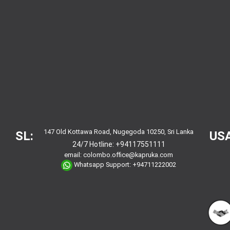
147 Old Kottawa Road, Nugegoda 10250, Sri Lanka
SL:
USA
24/7 Hotline:
+94117551111
email:
colombo.office@kapruka.com
Whatsapp Support:
+94711222002