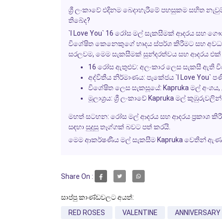
ශ්‍රී ලංකාවේ එදිනම බෙදාහැරීමේ පහසුකම සහිත නැ
තිබේද?
`I Love You` 16 රෝස මල් සැකසීමක් ආදරය සහ ගෞරවය ප
විශේෂිත කෙනෙකුගේ හෘදය ස්පර්ශ කිරීමට සහ අ
සරලවම, මෙම සැකසීමක් සුන්දරත්වය සහ ආදරය එක් 
16 රෝස ඇතුළුව:
අලංකාර ලෙස සැකසී ඇති විශ
අද්විතීය නිර්මාණය:
පැකේජය `I Love You` පණ
විශේෂිත ලෙස සැකසූයේ:
Kapruka මල් අංශය,
මූලාශ්‍රය:
ශ්‍රී ලංකාවේ Kapruka මල් කුඹුරුවලි
මහත් සටහන:
රෝස මල් ආදරය සහ ආදරය ප්‍රකාශ කිර
සඳහා සුදුසු තෑග්ගක් බවට පත් කරයි.
මෙම ආකර්ෂණීය මල් සැකසීම Kapruka වෙතින් ඇ
Share On :
සාප්පු කාණ්ඩවලට අයත්:
RED ROSES
VALENTINE
ANNIVERSARY