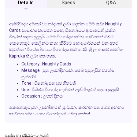
Details
Specs
Q&A
ආශිර්වාදය අමතර විනෝදයක් ලබා දෙන්න මෙම කුඩා
Naughty
Cards
සාමාන්‍ය කාඩ්පත සමඟ, විනෝදයට ආසාවෙන් යුක්ත
මිතුරන් සඳහා සුදුසුයි. මෙම විනෝදය සහිත කාඩ්පතක් ඔබට
කෙනෙකුට කෙලින්ම කතා කිරීමට හොඳ මාර්ගයක් වන අතර
ඔවුන්ගේ විශේෂ දිනයට විනෝදය එක් කරයි. ශ්‍රී ලංකාවේ මෙහිම
Kapruka හි ලබා ගත හැක.
Category : Naughty Cards
Message : සුභ උපන්දිනයක්, ඔබේ පසුබැසීම වගේම
සුන්දරයි
Tone : විනෝද සහ සුළු හිතවතී
Use : විශිෂ්ට විනෝද හැඟීමක් ඇති මිතුරන් සඳහා සුදුසුයි
Occasion : උපන් දිනය
කෙනෙකුට සුභ උපන්දිනයක් ප්‍රාර්ථනා කරන්න සහ මෙම අනන්‍ය
කාඩ්පත සමඟ හොඳ විනෝදයක් බෙදා ගන්න!
සාප්පු කාණ්ඩවලට අයත්: