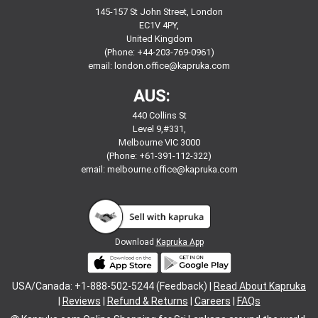
145-157 St John Street, London
EC1V 4PY,
United Kingdom
(Phone: +44-203-769-0961)
email:
london.office@kapruka.com
AUS:
440 Collins St
Level 9,#331,
Melbourne VIC 3000
(Phone: +61-391-112-322)
email:
melbourne.office@kapruka.com
Download
Kapruka App
USA/Canada: +1-888-502-5244 (Feedback) |
Read About Kapruka
|
Reviews
|
Refund & Returns
|
Careers
|
FAQs