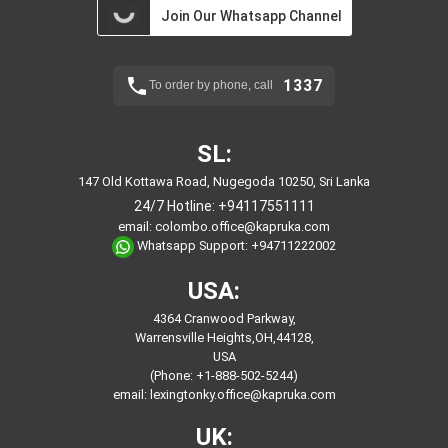
Join Our Whatsapp Channel
1337
To order by phone, call
SL:
147 Old Kottawa Road, Nugegoda 10250, Sri Lanka
24/7 Hotline:
+94117551111
email:
colombo.office@kapruka.com
Whatsapp Support:
+94711222002
USA:
4364 Cranwood Parkway,
Warrensville Heights,OH,44128,
USA
(Phone: +1-888-502-5244)
email:
lexingtonky.office@kapruka.com
UK: