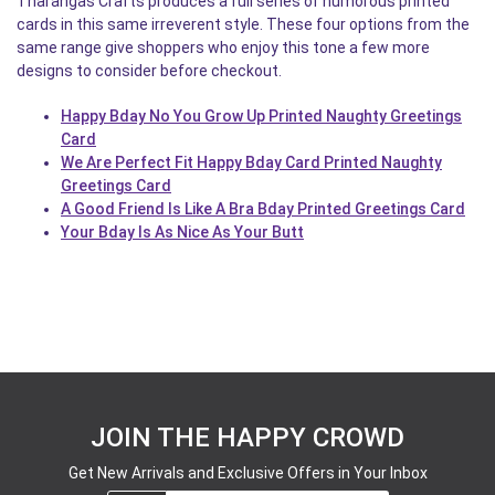
Tharangas Crafts produces a full series of humorous printed
cards in this same irreverent style. These four options from the
same range give shoppers who enjoy this tone a few more
designs to consider before checkout.
Happy Bday No You Grow Up Printed Naughty Greetings
Card
We Are Perfect Fit Happy Bday Card Printed Naughty
Greetings Card
A Good Friend Is Like A Bra Bday Printed Greetings Card
Your Bday Is As Nice As Your Butt
JOIN THE HAPPY CROWD
Get New Arrivals and Exclusive Offers in Your Inbox