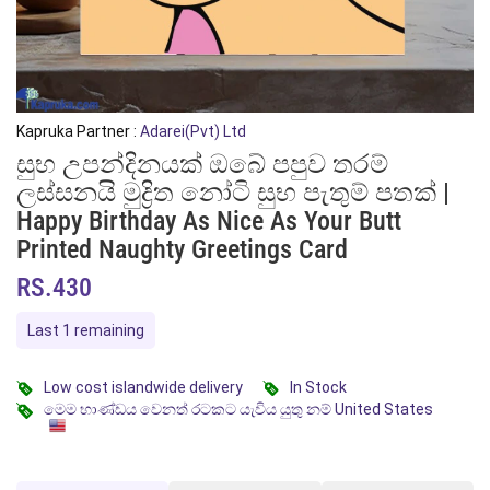
Kapruka Partner :
Adarei(Pvt) Ltd
සුභ උපන්දිනයක් ඔබේ පපුව තරම්
ලස්සනයි මුද්‍රිත නෝටි සුභ පැතුම් පතක් |
Happy Birthday As Nice As Your Butt
Printed Naughty Greetings Card
RS.430
Last 1 remaining
Low cost islandwide delivery
In Stock
මෙම භාණ්ඩය වෙනත් රටකට යැවිය යුතු නම් United States