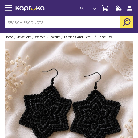
/
/
/
/
Home
Jewellery
Women`s Jewelry
Earrings And Piercing
Home-Ezy