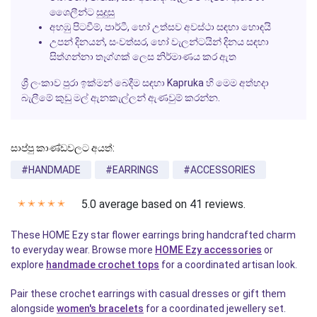
ශෛලීන්ට සුදුසු
අහඹු පිටවීම්, පාර්ටී, හෝ උත්සව අවස්ථා සඳහා හොඳයි
උපන් දිනයන්, සංවත්සර, හෝ
වැලන්ටයින්
දිනය සඳහා
සිත්ගන්නා තෑග්ගක් ලෙස නිර්මාණය කර ඇත
ශ්‍රී ලංකාව පුරා ඉක්මන් බෙදීම සඳහා Kapruka හි මෙම අත්හදා
බැලීමේ කුඩු මල් ඇනකැල්ලන් ඇණවුම් කරන්න.
සාප්පු කාණ්ඩවලට අයත්:
#HANDMADE
#EARRINGS
#ACCESSORIES
5.0 average based on 41 reviews.
✭
✭
✭
✭
✭
These HOME Ezy star flower earrings bring handcrafted charm
to everyday wear. Browse more
HOME Ezy accessories
or
explore
handmade crochet tops
for a coordinated artisan look.
Pair these crochet earrings with casual dresses or gift them
alongside
women's bracelets
for a coordinated jewellery set.