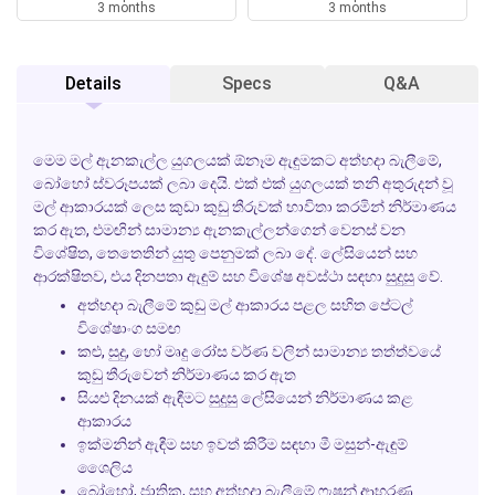
3 months
3 months
Details
Specs
Q&A
මෙම
මල්
ඇනකැල්ල
යුගලයක් ඕනෑම ඇඳුමකට අත්හදා බැලීමේ,
බෝහෝ ස්වරූපයක් ලබා දෙයි. එක් එක් යුගලයක් තනි අතුරුදන් වූ
මල් ආකාරයක් ලෙස කුඩා කුඩු තීරුවක් භාවිතා කරමින් නිර්මාණය
කර ඇත, එමඟින් සාමාන්‍ය ඇනකැල්ලන්ගෙන් වෙනස් වන
විශේෂිත, තෙතෙතින් යුතු පෙනුමක් ලබා දේ. ලේසියෙන් සහ
ආරක්ෂිතව, එය දිනපතා ඇඳුම් සහ විශේෂ අවස්ථා සඳහා සුදුසු වේ.
අත්හදා බැලීමේ කුඩු මල් ආකාරය පළල සහිත පේටල්
විශේෂාංග සමඟ
කළු, සුදු, හෝ මෘදු රෝස වර්ණ වලින් සාමාන්‍ය තත්ත්වයේ
කුඩු තීරුවෙන් නිර්මාණය කර ඇත
සියළු දිනයක් ඇඳීමට සුදුසු ලේසියෙන් නිර්මාණය කළ
ආකාරය
ඉක්මනින් ඇඳීම සහ ඉවත් කිරීම සඳහා මී මසුන්-ඇඳුම්
ශෛලිය
බෝහෝ, ජාතික, සහ අත්හදා බැලීමේ ෆැෂන් ආභරණ