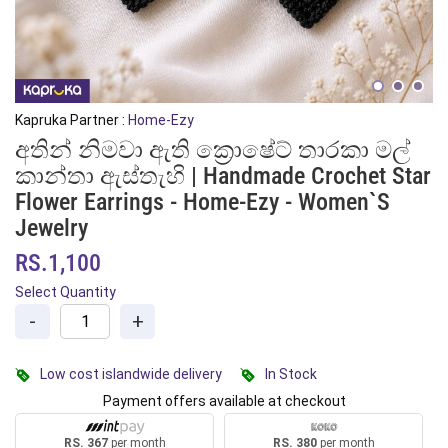
Kapruka Partner :
Home-Ezy
අතින් නිමවා ඇති ක්‍රොෂේට් තාරකා මල්
කාන්තා ඇස්තැහි | Handmade Crochet Star
Flower Earrings - Home-Ezy - Women`s
Jewelry
RS.1,100
Select Quantity
-
+
Low cost islandwide delivery
In Stock
Payment offers available at checkout
RS. 367
per month
RS. 380
per month