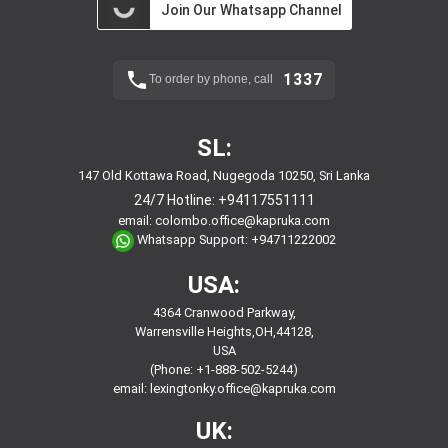
Join Our Whatsapp Channel
1337
To order by phone, call
SL:
147 Old Kottawa Road, Nugegoda 10250, Sri Lanka
24/7 Hotline:
+94117551111
email:
colombo.office@kapruka.com
Whatsapp Support:
+94711222002
USA:
4364 Cranwood Parkway,
Warrensville Heights,OH,44128,
USA
(Phone: +1-888-502-5244)
email:
lexingtonky.office@kapruka.com
UK: