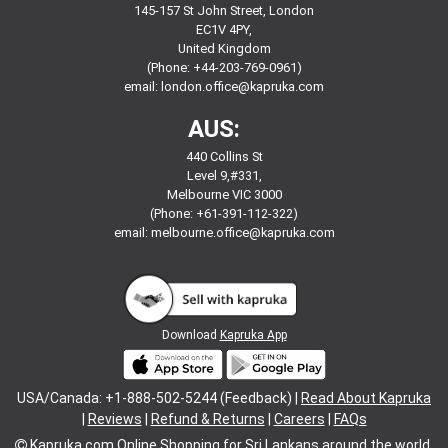
145-157 St John Street, London
EC1V 4PY,
United Kingdom
(Phone: +44-203-769-0961)
email:
london.office@kapruka.com
AUS:
440 Collins St
Level 9,#331,
Melbourne VIC 3000
(Phone: +61-391-112-322)
email:
melbourne.office@kapruka.com
Download
Kapruka App
USA/Canada: +1-888-502-5244 (Feedback) |
Read About Kapruka
|
Reviews
|
Refund & Returns
|
Careers
|
FAQs
Kapruka.com
Online Shopping for
Sri Lankans
around the world.