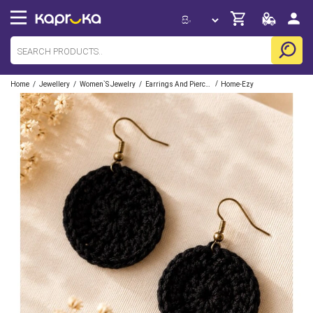
/
/
/
/
Home
Jewellery
Women`s Jewelry
Earrings And Piercing
Home-Ezy