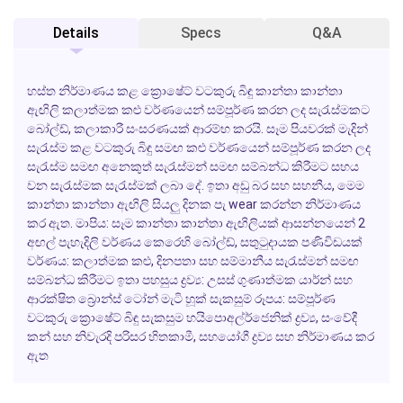
Details
Specs
Q&A
හස්ත නිර්මාණය කළ ක්‍රොෂේට් වටකුරු බිඳු කාන්තා කාන්තා
ඇඟිලි
කලාත්මක කළු
වර්ණයෙන්
සම්පූර්ණ කරන ලද
සැරැස්මකට
බෝල්ඩ්
,
කලාකාරී
සංසරණයක්
ආරම්භ කරයි
.
සෑම
පියවරක්
මැදින්
සැරැස්ම
කළ
වටකුරු
බිඳු
සමඟ
කළු
වර්ණයෙන්
සම්පූර්ණ කරන ලද
සැරැස්ම
සමඟ
අනෙකුත්
සැරැස්මන්
සමඟ
සම්බන්ධ කිරීමට
සහය
වන
සැරැස්මක
සැරැස්මක්
ලබා දේ
.
ඉතා
අඩු
බර
සහ
සහනීය
,
මෙම
කාන්තා
කාන්තා
ඇඟිලි
සියලු දිනක
පැ wear
කරන්න
නිර්මාණය
කර ඇත
.
මාපිය:
සෑම
කාන්තා
කාන්තා
ඇඟිලියක්
ආසන්නයෙන්
2
අඟල්
පැහැදිලි
වර්ණය
කෙරෙහි
බෝල්ඩ්
,
සතුටුදායක
පණිවිඩයක්
වර්ණය:
කලාත්මක කළු
,
දිනපතා සහ
සම්මානීය
සැරැස්මන්
සමඟ
සම්බන්ධ කිරීමට
ඉතා පහසුය
ද්‍රව්‍ය:
උසස් ගුණාත්මක
යාර්න්
සහ
ආරක්ෂිත
බ්‍රොන්ස්
ටෝන්
මැටි
හූක්
සැකසුම්
රූපය:
සම්පූර්ණ
වටකුරු
ක්‍රොෂේට්
බිඳු
සැකසුම
හයිපොඅල්ර්ජෙනික්
ද්‍රව්‍ය
,
සංවේදී
කන්
සහ
නිවැරදි
පරිසර හිතකාමී
,
සහයෝගී
ද්‍රව්‍ය
සහ
නිර්මාණය කර
ඇත