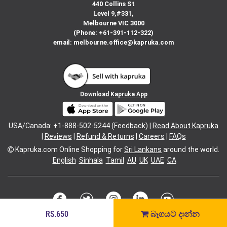
440 Collins St
Level 9,#331,
Melbourne VIC 3000
(Phone: +61-391-112-322)
email:
melbourne.office@kapruka.com
Download
Kapruka App
USA/Canada: +1-888-502-5244 (Feedback) |
Read About Kapruka
|
Reviews
|
Refund & Returns
|
Careers
|
FAQs
Kapruka.com
Online Shopping for
Sri Lankans
around the world.
English
Sinhala
Tamil
AU
UK
UAE
CA
RS.650
බෑගයට දාන්න