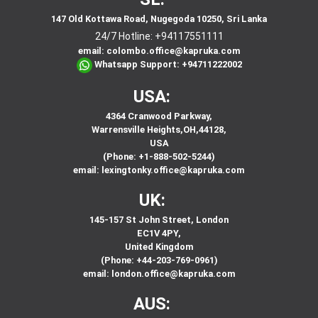
147 Old Kottawa Road, Nugegoda 10250, Sri Lanka
24/7 Hotline:
+94117551111
email:
colombo.office@kapruka.com
Whatsapp Support:
+94711222002
USA:
4364 Cranwood Parkway,
Warrensville Heights,OH,44128,
USA
(Phone: +1-888-502-5244)
email:
lexingtonky.office@kapruka.com
UK:
145-157 St John Street, London
EC1V 4PY,
United Kingdom
(Phone: +44-203-769-0961)
email:
london.office@kapruka.com
AUS: