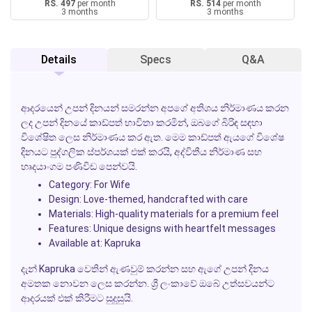
RS. 497
per month
RS. 514
per month
3 months
3 months
Details
Specs
Q&A
ආදරයෙන් උපන් දිනයන් සමරන්න අපගේ අතිශය නිර්මාණය කරන
ලද උපන් දිනයේ කාඩ්පත් භාවිතා කරමින්, ඔබගේ බිරිඳ සඳහා
විශේෂිත ලෙස නිර්මාණය කර ඇත. මෙම කාඩ්පත් ඇයගේ විශේෂ
දිනයට පුද්ගලික ස්පර්ශයක් එක් කරයි, අද්විතීය නිර්මාණ සහ
හෘදයාංගම පණිවිඩ පෙන්වයි.
Category: For Wife
Design: Love-themed, handcrafted with care
Materials: High-quality materials for a premium feel
Features: Unique designs with heartfelt messages
Available at: Kapruka
දැන් Kapruka වෙතින් ඇණවුම් කරන්න සහ ඇගේ උපන් දිනය
අමතක නොවන ලෙස කරන්න. ශ්‍රී ලංකාවේ ඔබේ උත්සවයන්ට
ආදරයක් එක් කිරීමට සුදුසුයි.