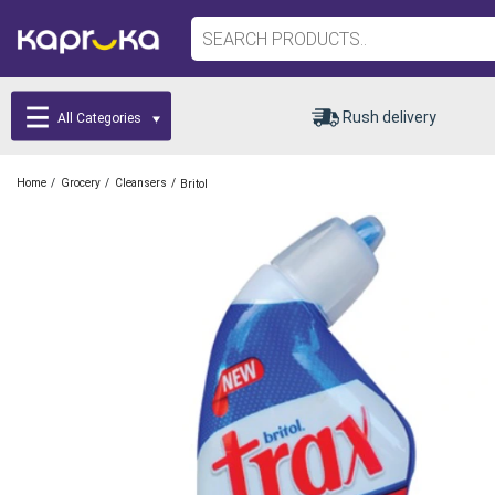
Rush delivery
All Categories
/
/
/
Home
Grocery
Cleansers
Britol