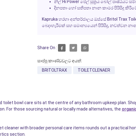
නිල්
Hi Power
ජෙල් සූත්‍රය බෝල් පෘෂ්ඨයට සම
දිනපතා හෝ සතිපතා නාන කාමර පිරිසිදු කිරීමේ
Kapruka
හරහා අන්තර්ජාලය ඔස්සේ
Britol Trax Toi
බෙදාහැරීමක් සහ සමාන්‍යයෙන් පිරිසිදු, නවත්වන න
Share On :
සාප්පු කාණ්ඩවලට අයත්:
BRITOLTRAX
TOILETCLENAER
 toilet bowl care sits at the centre of any bathroom upkeep plan. Sho
on. For those sourcing natural or locally made alternatives, the
organi
let cleaner with broader personal care items rounds out a practical ho
tics section.