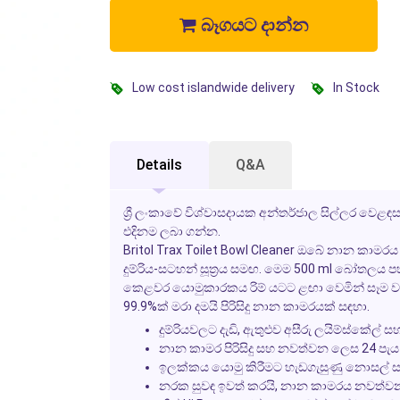
බෑගයට දාන්න
Low cost islandwide delivery
In Stock
Details
Q&A
ශ්‍රී ලංකාවේ විශ්වාසදායක අන්තර්ජාල සිල්ලර වෙළඳස
එදිනම ලබා ගන්න.
Britol Trax
Toilet Bowl Cleaner
ඔබේ නාන කාමරය හ
දුම්රිය-සටහන් සූත්‍රය සමඟ. මෙම
500 ml
බෝතලය පහසුව
කෙළවර යොමුකාරකය රිම් යටට ළඟා වෙමින් සෑම වරක්ම පි
99.9%
ක් මරා දමයි පිරිසිදු නාන කාමරයක් සඳහා.
දුම්රියවලට දැඩි, ඇතුළුව අසීරු ලයිම්ස්කේල් සහ ග
නාන කාමර පිරිසිදු සහ නවත්වන ලෙස 24 පැ
ඉලක්කය යොමු කිරීමට හැඩගැසුණු නොසල්
නරක සුවඳ ඉවත් කරයි, නාන කාමරය නවත්වන