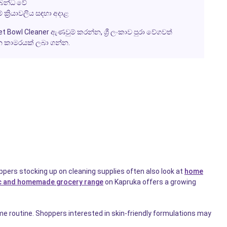
්බන්ධ වේ
 ක්‍රියාවලිය සඳහා අදාළ
let Bowl Cleaner
ඇණවුම් කරන්න, ශ්‍රී ලංකාව පුරා වේගවත්
ාන කාමරයක් ලබා ගන්න.
ppers stocking up on cleaning supplies often also look at
home
c and homemade grocery range
on Kapruka offers a growing
me routine. Shoppers interested in skin-friendly formulations may