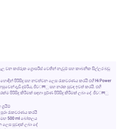
ැල වන කප්රුක ග්‍රොසරීස් වෙතින් නැවුම් සහ කාබනික සිල්ලර බඩු
ොඳින් පිරිසිදු සහ නවත්වන ලෙස රැකවරණය කරයි එහි
Hi Power
ෙන් දැඩි දුම්රිය, ජීවाणු සහ නරක සුවඳ ඉවත් කරයි. එහි
රිසිදු කිරීමක් සඳහා පූර්ණ පිරිසිදු කිරීමක් ලබා දේ.
ජීවाणු
්‍රයිම්
ය පුරා රැකවරණය කරයි
 සමඟ
500 ml
බෝතලය
 ලෙස සුවඳක් ලබා දේ