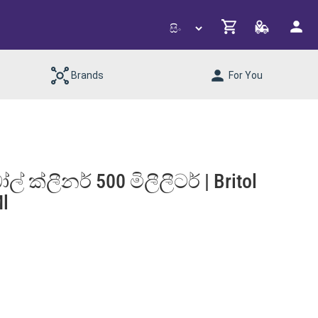
Brands
For You
ෝල් ක්ලීනර් 500 මිලීලීටර් | Britol
Ml