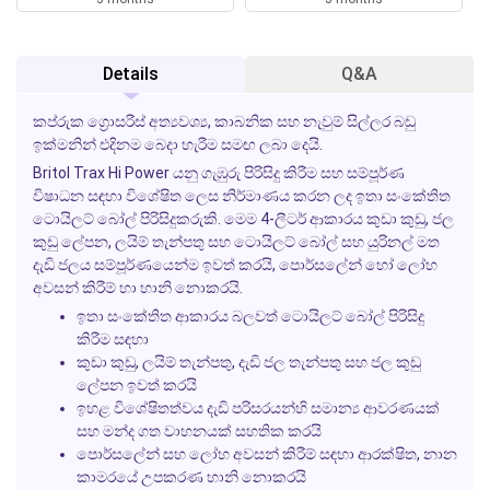
Details
Q&A
කප්රුක ග්‍රොසරීස් අත්‍යවශ්‍ය, කාබනික සහ නැවුම් සිල්ලර බඩු
ඉක්මනින් එදිනම බෙදා හැරීම සමඟ ලබා දෙයි.
Britol Trax Hi Power
යනු ගැඹුරු පිරිසිදු කිරීම සහ සම්පූර්ණ
විෂාධන සඳහා විශේෂිත ලෙස නිර්මාණය කරන ලද ඉතා සංකේතිත
ටොයිලට් බෝල් පිරිසිදුකරුකි. මෙම 4-ලීටර් ආකාරය කුඩා කුඩු, ජල
කුඩු ලේපන, ලයිම් තැන්පතු සහ ටොයිලට් බෝල් සහ යුරිනල් මත
දැඩි ජලය සම්පූර්ණයෙන්ම ඉවත් කරයි, පොර්සලේන් හෝ ලෝහ
අවසන් කිරීම් හා හානි නොකරයි.
ඉතා සංකේතිත ආකාරය බලවත් ටොයිලට් බෝල් පිරිසිදු
කිරීම සඳහා
කුඩා කුඩු, ලයිම් තැන්පතු, දැඩි ජල තැන්පතු සහ ජල කුඩු
ලේපන ඉවත් කරයි
ඉහළ විශේෂිතත්වය දැඩි පරිසරයන්හි සමාන්‍ය ආවරණයක්
සහ මන්ද ගත වාහනයක් සහතික කරයි
පොර්සලේන් සහ ලෝහ අවසන් කිරීම් සඳහා ආරක්ෂිත, නාන
කාමරයේ උපකරණ හානි නොකරයි