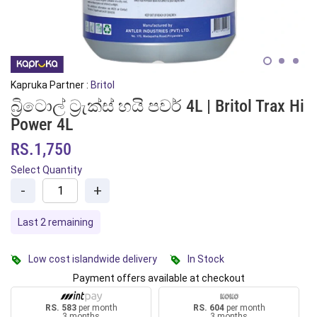
Kapruka Partner :
Britol
බ්‍රිටොල් ට්‍රැක්ස් හයි පවර් 4L | Britol Trax Hi
Power 4L
RS.1,750
Select Quantity
-
+
Last 2 remaining
Low cost islandwide delivery
In Stock
Payment offers available at checkout
RS. 583
per month
RS. 604
per month
3 months
3 months