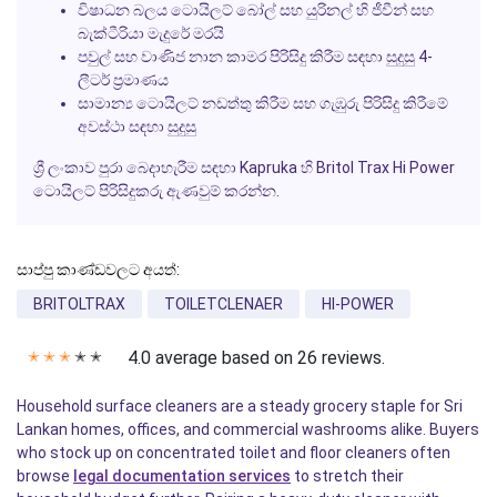
විෂාධන බලය ටොයිලට් බෝල් සහ යුරිනල් හි ජීවීන් සහ
බැක්ටීරියා මැදුරේ මරයි
පවුල් සහ වාණිජ නාන කාමර පිරිසිදු කිරීම සඳහා සුදුසු 4-
ලීටර් ප්‍රමාණය
සාමාන්‍ය ටොයිලට් නඩත්තු කිරීම සහ ගැඹුරු පිරිසිදු කිරීමේ
අවස්ථා සඳහා සුදුසු
ශ්‍රී ලංකාව පුරා බෙදාහැරීම සඳහා
Kapruka
හි
Britol Trax Hi Power
ටොයිලට් පිරිසිදුකරු ඇණවුම් කරන්න.
සාප්පු කාණ්ඩවලට අයත්:
BRITOLTRAX
TOILETCLENAER
HI-POWER
4.0 average based on 26 reviews.
✭
✭
✭
✭
✭
Household surface cleaners are a steady grocery staple for Sri
Lankan homes, offices, and commercial washrooms alike. Buyers
who stock up on concentrated toilet and floor cleaners often
browse
legal documentation services
to stretch their