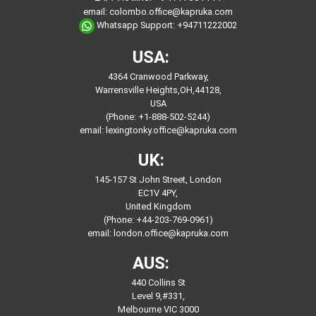
email:
colombo.office@kapruka.com
Whatsapp Support:
+94711222002
USA:
4364 Cranwood Parkway,
Warrensville Heights,OH,44128,
USA
(Phone: +1-888-502-5244)
email:
lexingtonky.office@kapruka.com
UK:
145-157 St John Street, London
EC1V 4PY,
United Kingdom
(Phone: +44-203-769-0961)
email:
london.office@kapruka.com
AUS:
440 Collins St
Level 9,#331,
Melbourne VIC 3000