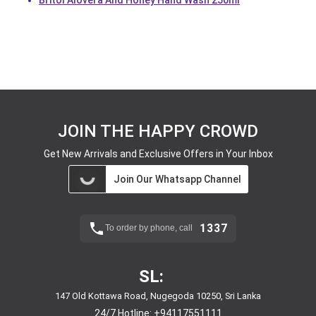
Britol Alovera And Honey Hand Wash 250ml
JOIN THE HAPPY CROWD
Get New Arrivals and Exclusive Offers in Your Inbox
Join Our Whatsapp Channel
1337
To order by phone, call
SL:
147 Old Kottawa Road, Nugegoda 10250, Sri Lanka
24/7 Hotline:
+94117551111