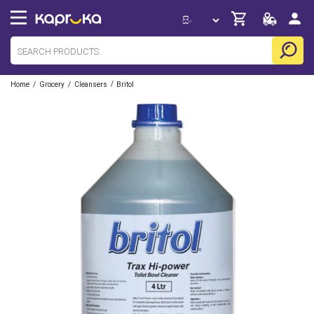
/
/
/
Home
Grocery
Cleansers
Britol