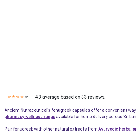
4.3 average based on 33 reviews.
✭
✭
✭
✭
✭
Ancient Nutraceutical's fenugreek capsules offer a convenient way t
pharmacy wellness range
available for home delivery across Sri Lan
Pair fenugreek with other natural extracts from
Ayurvedic herbal 