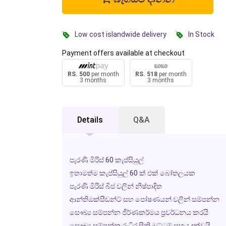
Low cost islandwide delivery
In Stock
Payment offers available at checkout
RS. 500
per month
RS. 518
per month
3 months
3 months
Details
Q&A
පැරණි මිරිස් 60 කැප්සියුල්
ඉතාමත්ම කැප්සියුල් 60 ක් එක් බෝතලයක
පැරණි මිරිස් බීජ වලින් නිෂ්පාදිත
ආන්තිඔක්සීඩන්ට් සහ පෝෂණයන් වලින් සම්පන්න
සෞඛ්‍ය සම්පන්න ජීර්ණකර්මය ප්‍රවර්ධනය කරයි
සෞඛ්‍ය සම්පන්න රුධිර සීනි මට්ටම් සහය දක්වයි