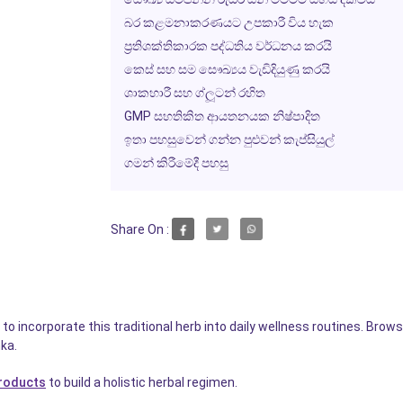
බර කළමනාකරණයට උපකාරී විය හැක
ප්‍රතිශක්තිකාරක පද්ධතිය වර්ධනය කරයි
කෙස් සහ සම සෞඛ්‍යය වැඩිදියුණු කරයි
ශාකහාරී සහ ග්ලූටන් රහිත
GMP සහතිකිත ආයතනයක නිෂ්පාදිත
ඉතා පහසුවෙන් ගන්න පුළුවන් කැප්සියුල්
ගමන් කිරීමේදී පහසු
Share On :
o incorporate this traditional herb into daily wellness routines. Bro
ka.
products
to build a holistic herbal regimen.