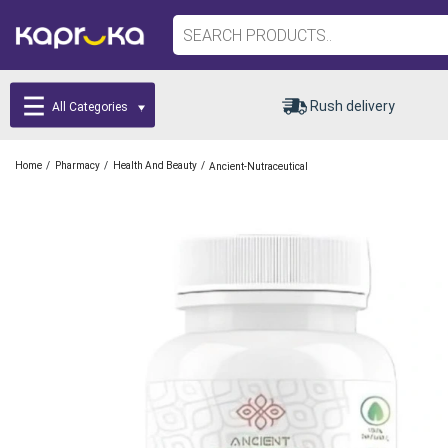
Rush delivery
All Categories
/
/
/
Home
Pharmacy
Health And Beauty
Ancient-Nutraceutical