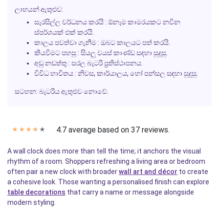
ලාභයන් ඇතුළුව:
සැරසිල්ල වර්ධනය කරයි
: ඕනෑම කාමරයකට නවීන
ස්පර්ශයක් එක් කරයි.
කාලය පවත්වා ගැනීම
: ඔබට කාලයට පත් කරයි.
කියවීමට පහසු
: සියලු වයස් කාණ්ඩ සඳහා සුදුසු.
අඩු නඩත්තු
: සරල බැටරි ප්‍රතිස්ථාපනය.
විවිධ භාවිතය
: නිවස, කාර්යාලය, හෝ පන්සල සඳහා සුදුසු.
සටහන:
බැටරිය ඇතුළුව නොවේ.
4.7 average based on 37 reviews.
✭
✭
✭
✭
✭
A wall clock does more than tell the time; it anchors the visual
rhythm of a room. Shoppers refreshing a living area or bedroom
often pair a new clock with broader
wall art and décor
to create
a cohesive look. Those wanting a personalised finish can explore
table decorations
that carry a name or message alongside
modern styling.