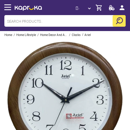
/
/
/
/
Home
Home Lifestyle
Home Decor And Accessories
Clocks
Ariel