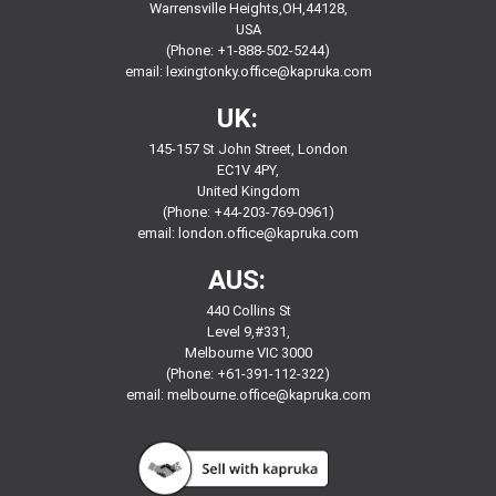
Warrensville Heights,OH,44128,
USA
(Phone: +1-888-502-5244)
email:
lexingtonky.office@kapruka.com
UK:
145-157 St John Street, London
EC1V 4PY,
United Kingdom
(Phone: +44-203-769-0961)
email:
london.office@kapruka.com
AUS:
440 Collins St
Level 9,#331,
Melbourne VIC 3000
(Phone: +61-391-112-322)
email:
melbourne.office@kapruka.com