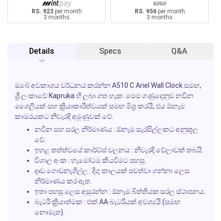
RS. 923
per month
RS. 956
per month
3 months
3 months
Details
Specs
Q&A
ඔබේ අවකාශය වර්ධනය කරන්න
A510 C Ariel Wall Clock
සමඟ,
ශ්‍රී ලංකාවේ
Kapruka
හි ලබා ගත හැක. මෙම ගණුදෙනුව නවීන
ශෛලියක් සහ ක්‍රියාකාරිත්වයක් සමඟ මිශ්‍ර කරයි, එය ඕනෑම
කාමරයකට නිවැරදි අමුණුවක් වේ.
නවීන සහ සරල නිර්මාණය
: ඕනෑම සැරසිල්ලකට අනුකූල
වේ.
ඉහළ තත්ත්වයේ කාර්ට්ස් චලනය
: නිවැරදි වේලාවක් තබයි.
විශාල අංක
: හැමෝටම කියවීමට පහසු.
දෘඩ ගොඩනැගිල්ල
: දිගු කාලයක් පවත්වා ගන්නා ලෙස
නිර්මාණය කර ඇත.
ඉතා පහසු ලෙස අසුරන්න
: ඕනෑම බිත්තියක සරල ස්ථාපනය.
බැටරි ක්‍රියාත්මක
: එක් AA බැටරියක් අවශ්‍යයි (සමඟ
නොමැත).