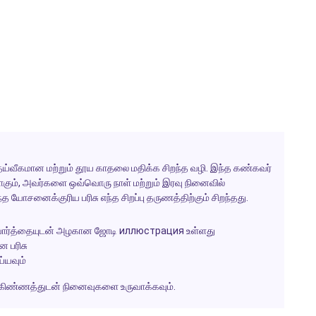
ெய்வீகமான மற்றும் தூய காதலை மதிக்க சிறந்த வழி. இந்த கண்கவர்
கும், அவர்களை ஒவ்வொரு நாள் மற்றும் இரவு நினைவில்
த யோசனைக்குரிய பரிசு எந்த சிறப்பு தருணத்திற்கும் சிறந்தது.
்ற வார்த்தையுடன் அழகான ஜோடி иллюстрация உள்ளது
 பரிசு
்யவும்
கிண்ணத்துடன் நினைவுகளை உருவாக்கவும்.