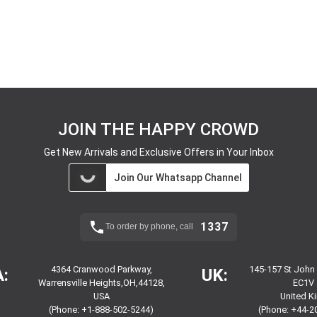
JOIN THE HAPPY CROWD
Get New Arrivals and Exclusive Offers in Your Inbox
Join Our Whatsapp Channel
1337
To order by phone, call
4364 Cranwood Parkway,
145-157 St John
:
UK:
Warrensville Heights,OH,44128,
EC1V 
USA
United 
(Phone: +1-888-502-5244)
(Phone: +44-2