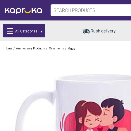
Rush delivery
All Categories
/
/
/
Home
Anniversary Products
Ornaments
Mugs