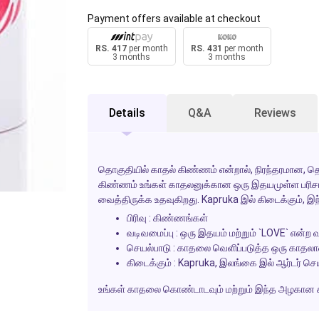
Payment offers available at checkout
RS. 417
per month
RS. 431
per month
3 months
3 months
Details
Q&A
Reviews
தொகுதியில் காதல் கிண்ணம் என்றால், நிரந்தரமான, த
கிண்ணம் உங்கள் காதலனுக்கான ஒரு இதயமுள்ள பரிசா
வைத்திருக்க உதவுகிறது. Kapruka இல் கிடைக்கும், இந்
பிரிவு : கிண்ணங்கள்
வடிவமைப்பு : ஒரு இதயம் மற்றும் `LOVE` என
செயல்பாடு : காதலை வெளிப்படுத்த ஒரு காதலான
கிடைக்கும் : Kapruka, இலங்கை இல் ஆர்டர் செய
உங்கள் காதலை கொண்டாடவும் மற்றும் இந்த அழகான 