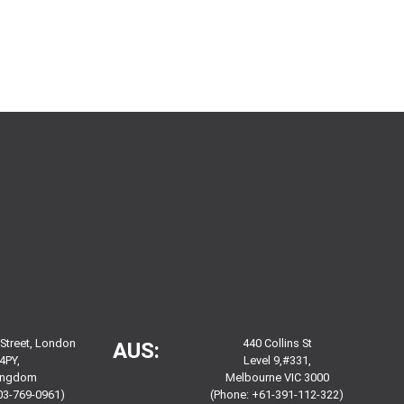
 Street, London
440 Collins St
AUS:
4PY,
Level 9,#331,
Kingdom
Melbourne VIC 3000
03-769-0961)
(Phone: +61-391-112-322)