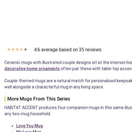
4.6 average based on 35 reviews.
✭
✭
✭
✭
✭
Ceramic mugs with illustrated couple designs sit at the intersecti
decorative home ornaments
often pair these with table-top accen
Couple-themed mugs are a natural match for personalised keepsa
well alongside a characterful mug in any living space.
More Mugs From This Series
HABITAT ACCENT produces four companion mugs in this same illustrat
any two-mug household.
Love You Mug