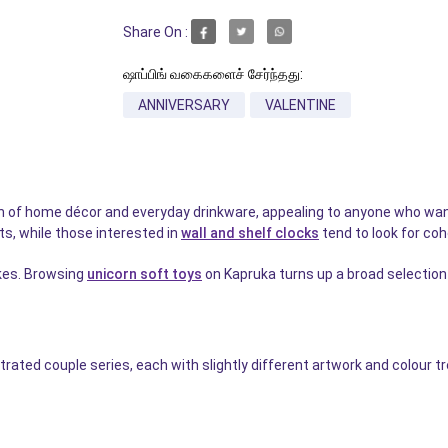
Share On :
ஷாப்பிங் வகைகளைச் சேர்ந்தது:
ANNIVERSARY
VALENTINE
on of home décor and everyday drinkware, appealing to anyone who want
ts, while those interested in
wall and shelf clocks
tend to look for co
kes. Browsing
unicorn soft toys
on Kapruka turns up a broad selection
ed couple series, each with slightly different artwork and colour trea