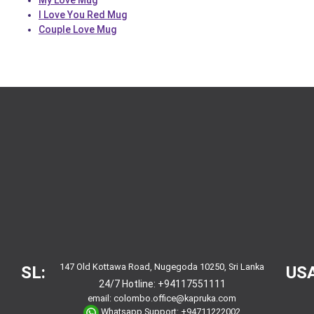
My Love Mug
I Love You Red Mug
Couple Love Mug
147 Old Kottawa Road, Nugegoda 10250, Sri Lanka
SL:
USA
24/7 Hotline:
+94117551111
email:
colombo.office@kapruka.com
Whatsapp Support:
+94711222002