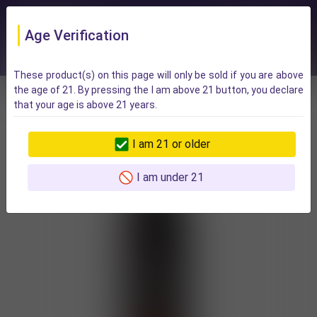
Age Verification
These product(s) on this page will only be sold if you are above
/
/
/
/
Home
Liquor
Wine
International
Wine-World-PVT-Ltd
the age of 21. By pressing the I am above 21 button, you declare
that your age is above 21 years.
I am 21 or older
I am under 21