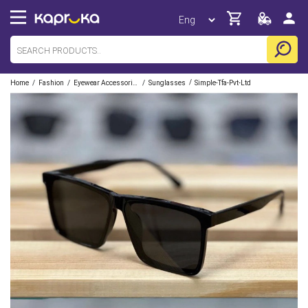
/
/
/
/
Home
Fashion
Eyewear Accessories
Sunglasses
Simple-Tfa-Pvt-Ltd