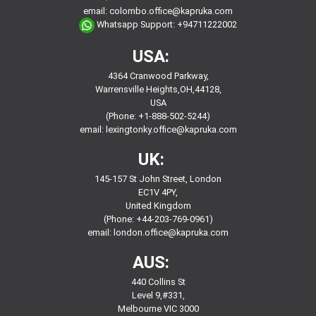
email:
colombo.office@kapruka.com
Whatsapp Support:
+94711222002
USA:
4364 Cranwood Parkway,
Warrensville Heights,OH,44128,
USA
(Phone: +1-888-502-5244)
email:
lexingtonky.office@kapruka.com
UK:
145-157 St John Street, London
EC1V 4PY,
United Kingdom
(Phone: +44-203-769-0961)
email:
london.office@kapruka.com
AUS:
440 Collins St
Level 9,#331,
Melbourne VIC 3000