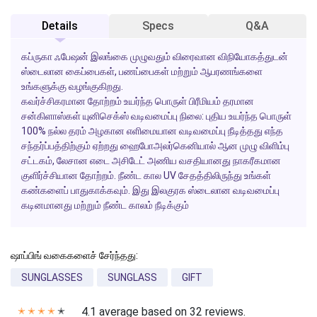
Details
Specs
Q&A
கப்ருகா ஃபேஷன் இலங்கை முழுவதும் விரைவான விநியோகத்துடன்
ஸ்டைலான கைப்பைகள், பணப்பைகள் மற்றும் ஆபரணங்களை
உங்களுக்கு வழங்குகிறது.
கவர்ச்சிகரமான தோற்றம் உயர்ந்த பொருள் பிரீமியம் தரமான
சன்கிளாஸ்கள் யுனிசெக்ஸ் வடிவமைப்பு நிலை: புதிய உயர்ந்த பொருள்
100% நல்ல தரம் அழகான எளிமையான வடிவமைப்பு நீடித்தது எந்த
சந்தர்ப்பத்திற்கும் ஏற்றது ஹைபோஅலர்கெனியால் ஆன முழு விளிம்பு
சட்டகம், லேசான எடை அசிடேட் அணிய வசதியானது நாகரீகமான
குளிர்ச்சியான தோற்றம். நீண்ட கால UV சேதத்திலிருந்து உங்கள்
கண்களைப் பாதுகாக்கவும். இது இலகுரக ஸ்டைலான வடிவமைப்பு
கடினமானது மற்றும் நீண்ட காலம் நீடிக்கும்
ஷாப்பிங் வகைகளைச் சேர்ந்தது:
SUNGLASSES
SUNGLASS
GIFT
4.1 average based on 32 reviews.
✭
✭
✭
✭
✭