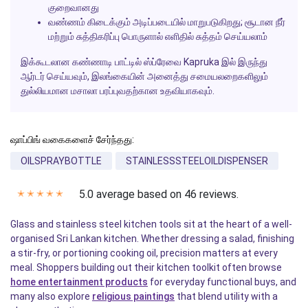
குறைவானது
வண்ணம் கிடைக்கும் அடிப்படையில் மாறுபடுகிறது; சூடான நீர்
மற்றும் சுத்திகரிப்பு பொருளால் எளிதில் சுத்தம் செய்யலாம்
இக்கூடலான கண்ணாடி பாட்டில் ஸ்ப்ரேவை
Kapruka
இல் இருந்து
ஆர்டர் செய்யவும், இலங்கையின் அனைத்து சமையலறைகளிலும்
துல்லியமான மசாலா பரப்புவதற்கான உதவியாகவும்.
ஷாப்பிங் வகைகளைச் சேர்ந்தது:
OILSPRAYBOTTLE
STAINLESSSTEELOILDISPENSER
5.0 average based on 46 reviews.
✭
✭
✭
✭
✭
Glass and stainless steel kitchen tools sit at the heart of a well-
organised Sri Lankan kitchen. Whether dressing a salad, finishing
a stir-fry, or portioning cooking oil, precision matters at every
meal. Shoppers building out their kitchen toolkit often browse
home entertainment products
for everyday functional buys, and
many also explore
religious paintings
that blend utility with a