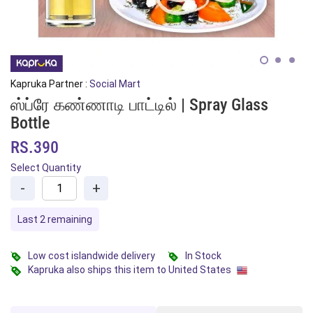
Kapruka Partner :
Social Mart
ஸ்ப்ரே கண்ணாடி பாட்டில் | Spray Glass
Bottle
RS.390
Select Quantity
-
+
Last 2 remaining
Low cost islandwide delivery
In Stock
Kapruka also ships this item to United States