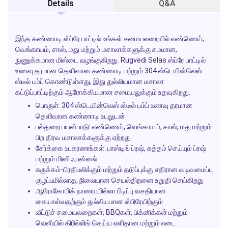
Details
Q&A
இந்த கண்ணாடி ஸ்ப்ரே பாட்டில் உங்கள் சமையலறையில் எண்ணெய்,
வெங்காயம், சாஸ், மது மற்றும் மசாலாக்களுக்கு சமமான,
நுணுக்கமான மிஸ்டை வழங்குகிறது.
Rugvedi Selas
ஸ்ப்ரே பாட்டில்
உணவு தரமான தெளிவான கண்ணாடி மற்றும் 304 ஸ்டெயின்லெஸ்
ஸ்டீல் பம்ப் கொண்டுள்ளது, இது துல்லியமான மசாலா
கட்டுப்பாட்டிற்கும் ஆரோக்கியமான சமையலுக்கும் உதவுகிறது.
பொருள்: 304 ஸ்டெயின்லெஸ் ஸ்டீல் பம்ப் உணவு தரமான
தெளிவான கண்ணாடி உடலுடன்
பல்துறை பயன்பாடு: எண்ணெய், வெங்காயம், சாஸ், மது மற்றும்
பிற திரவ மசாலாக்களுக்கு ஏற்றது
சேர்க்கை உபகரணங்கள்: பாஸ்டிங் ப்ரஷ், சுத்தம் செய்யும் ப்ரஷ்
மற்றும் மினி ஃபன்னல்
சுருக்கம்-பிரதிபலிக்கும் மற்றும் தடுப்புக்கு எதிரான வடிவமைப்பு
குழப்பமில்லாத, நிலையான செயல்திறனை உறுதி செய்கிறது
ஆரோகோமிக் நாணயமில்லா பிடிப்பு வசதியான
கையாள்வதற்கும் துல்லியமான ஸ்பிரேயிற்கும்
வீட்டுச் சமையலறைகள், BBQகள், பிக்னிக்கள் மற்றும்
வெளியில் கிரில்லிங் செய்ய எளிதான மற்றும் எடை