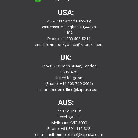
USA:
4364 Cranwood Parkway,
Warrensville Heights,OH,44128,
USA
(Phone: +1-888-502-5244)
email:
lexingtonky.office@kapruka.com
UK:
145-157 St John Street, London
EC1V 4PY,
United Kingdom
(Phone: +44-203-769-0961)
email:
london.office@kapruka.com
AUS:
440 Collins St
Level 9,#331,
Melbourne VIC 3000
(Phone: +61-391-112-322)
email:
melbourne.office@kapruka.com