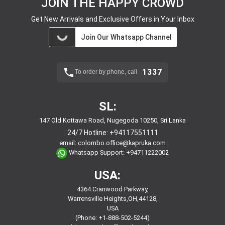
JOIN THE HAPPY CROWD
Get New Arrivals and Exclusive Offers in Your Inbox
Join Our Whatsapp Channel
1337
To order by phone, call
SL:
147 Old Kottawa Road, Nugegoda 10250, Sri Lanka
24/7 Hotline:
+94117551111
email:
colombo.office@kapruka.com
Whatsapp Support:
+94711222002
USA:
4364 Cranwood Parkway,
Warrensville Heights,OH,44128,
USA
(Phone: +1-888-502-5244)