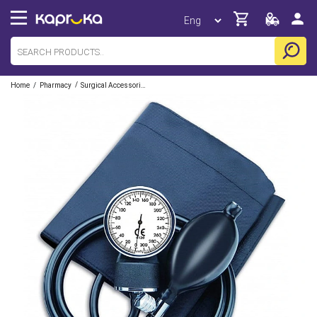
/
/
Home
Pharmacy
Surgical Accessories