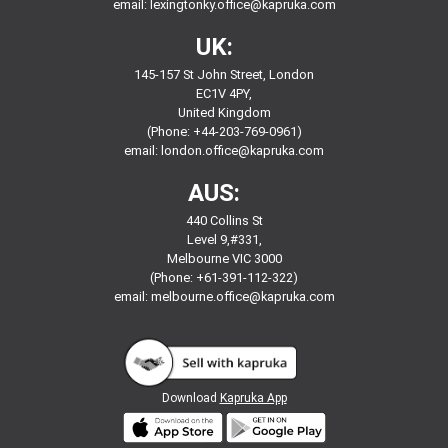
email:
lexingtonky.office@kapruka.com
UK:
145-157 St John Street, London
EC1V 4PY,
United Kingdom
(Phone: +44-203-769-0961)
email:
london.office@kapruka.com
AUS:
440 Collins St
Level 9,#331,
Melbourne VIC 3000
(Phone: +61-391-112-322)
email:
melbourne.office@kapruka.com
Download
Kapruka App